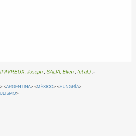
FAVREUX, Joseph
;
SALVI, Ellen
;
(et al.)
.-
A
> <
ARGENTINA
> <
MÉXICO
> <
HUNGRÍA
>
ULISMO
>