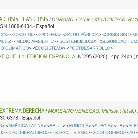
CRISIS... LAS CRISIS
/
DURAND, Cédric
;
KEUCHEYAN, Raz
 ISSN 1888-6434.-
Español
CIA
> <
COVID-19
> <
EPIDEMIA
> <
SALUD PÚBLICA
> <
CRISIS SISTÉM
ALES
> <
MEDIO AMBIENTE
> <
SOSTENIBILIDAD
> <
SEGURIDAD HUM
IO CLIMÁTICO
> <
ECOSISTEMA
> <
POSTDESARROLLO
>
TIQUE, Le: EDICION ESPAÑOLA
, Nº295 (2020) 14pp-24pp ( r
A EXTREMA DERECHA
/
MOREANO VENEGAS, Melissa
;
(et al.)
130-6378.-
Español
O
> <
AMÉRICA LATINA
> <
EE.UU
> <
HUNGRÍA
> <
SUECIA
> <
UE
> <
ALE
O
> <
NEOLIBERALISMO
> <
EXTRACTIVISMO
> <
ECOLOGISMO
> <
AGR