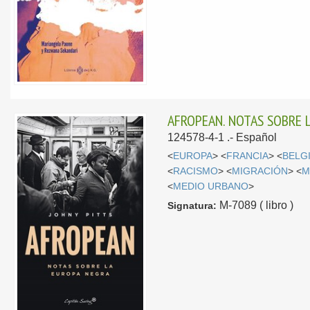
AFROPEAN. NOTAS SOBRE 
124578-4-1 .-
Español
<
EUROPA
> <
FRANCIA
> <
BELG
<
RACISMO
> <
MIGRACIÓN
> <
M
<
MEDIO URBANO
>
M-7089 ( libro )
Signatura: