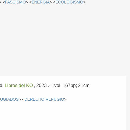
> <
FASCISMO
> <
ENERGÍA
> <
ECOLOGISMO
>
id:
Libros del KO
, 2023
.- 1vol; 167pp; 21cm
UGIADOS
> <
DERECHO REFUGIO
>