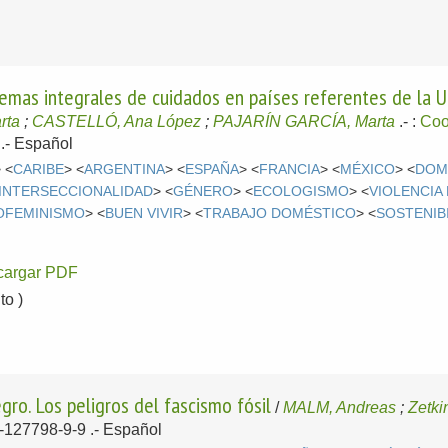
emas integrales de cuidados en países referentes de la Un
rta
;
CASTELLÓ, Ana López
;
PAJARÍN GARCÍA, Marta
.-
:
Coo
 .-
Español
 <
CARIBE
> <
ARGENTINA
> <
ESPAÑA
> <
FRANCIA
> <
MÉXICO
> <
DOM
INTERSECCIONALIDAD
> <
GÉNERO
> <
ECOLOGISMO
> <
VIOLENCIA
OFEMINISMO
> <
BUEN VIVIR
> <
TRABAJO DOMÉSTICO
> <
SOSTENIB
cargar PDF
o )
gro. Los peligros del fascismo fósil
/
MALM, Andreas
;
Zetki
4-127798-9-9 .-
Español