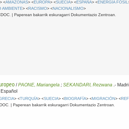
> <
AMAZONAS
> <
EUROPA
> <
SUECIA
> <
ESPAÑA
> <
ENERGÍA FÓSIL
O AMBIENTE
> <
RACISMO
> <
NACIONALISMO
>
l CDOC. | Paperean bakarrik eskuragarri Dokumentazio Zentroan.
uropeo
/
PAONE, Mariangela
;
SEKANDARI, Rezwana
.-
Madr
-
Español
GRECIA
> <
TURQUÍA
> <
SUECIA
> <
BIOGRAFÍA
> <
MIGRACIÓN
> <
REF
 CDOC. | Paperean bakarrik eskuragarri Dokumentazio Zentroan.