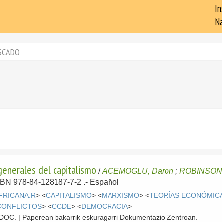
In
Na
SCADO
generales del capitalismo
/
ACEMOGLU, Daron
;
ROBINSON,
 ISBN 978-84-128187-7-2 .-
Español
FRICANA.R
> <
CAPITALISMO
> <
MARXISMO
> <
TEORÍAS ECONÓMIC
CONFLICTOS
> <
OCDE
> <
DEMOCRACIA
>
 CDOC. | Paperean bakarrik eskuragarri Dokumentazio Zentroan.