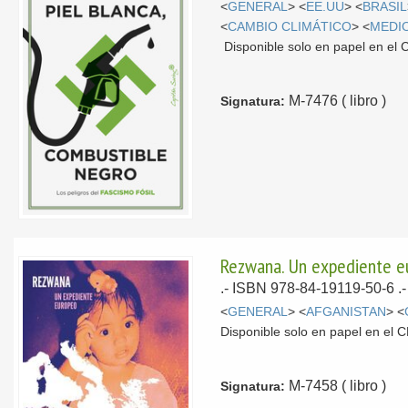
<
GENERAL
> <
EE.UU
> <
BRASIL
<
CAMBIO CLIMÁTICO
> <
MEDI
Disponible solo en papel en e
M-7476 ( libro )
Signatura:
Rezwana. Un expediente e
.- ISBN 978-84-19119-50-6 .
<
GENERAL
> <
AFGANISTAN
> <
Disponible solo en papel en el
M-7458 ( libro )
Signatura: