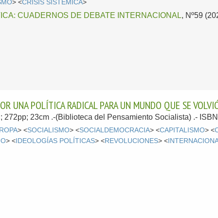
SMO
> <
CRISIS SISTÉMICA
>
TICA: CUADERNOS DE DEBATE INTERNACIONAL
, Nº59 (20
POR UNA POLÍTICA RADICAL PARA UN MUNDO QUE SE VOLVIÓ
ol; 272pp; 23cm .-(Biblioteca del Pensamiento Socialista) .- IS
ROPA
> <
SOCIALISMO
> <
SOCIALDEMOCRACIA
> <
CAPITALISMO
> <
MO
> <
IDEOLOGÍAS POLÍTICAS
> <
REVOLUCIONES
> <
INTERNACION