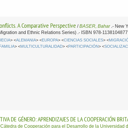
nflicts. A Comparative Perspective
/
BASER, Bahar
.-
New Y
Migration and Ethnic Relations Series) .- ISBN 978-1138104877
UECIA
> <
ALEMANIA
> <
EUROPA
> <
CIENCIAS SOCIALES
> <
MIGRACI
FAMILIA
> <
MULTICULTURALIDAD
> <
PARTICIPACIÓN
> <
SOCIALIZA
IVA DE GÉNERO: APRENDIZAJES DE LA COOPERACIÓN BRIT
;
Cátedra de Cooperación para el Desarrollo de la Universidad