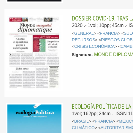
DOSSIER COVID-19, TRAS LA 
2020
.- 1vol; 10pp; 45cm .-
<
GENERAL
> <
FRANCIA
> <
SUE
RECURSOS
> <
RIESGOS GLOB
<
CRISIS ECONÓMICA
> <
CAMB
MONDE DIPLOMA
Signatura:
ECOLOGÍA POLÍTICA DE L
1vol; 162pp; 24cm .- ISSN 1
<
BRASIL
> <
FRANCIA
> <
MÉXIC
CLIMÁTICO
> <
AUTORITARISM