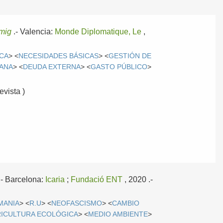
mig
.-
Valencia:
Monde Diplomatique, Le
,
ICA
> <
NECESIDADES BÁSICAS
> <
GESTIÓN DE
ANA
> <
DEUDA EXTERNA
> <
GASTO PÚBLICO
>
evista )
.-
Barcelona:
Icaria
;
Fundació ENT
, 2020
.-
MANIA
> <
R.U
> <
NEOFASCISMO
> <
CAMBIO
ICULTURA ECOLÓGICA
> <
MEDIO AMBIENTE
>