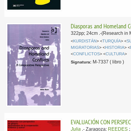
Diasporas and Homeland Co
322pp; 24cm .-(Research in 
<
KURDISTÁN
> <
TURQUÍA
> <
S
MIGRATORIAS
> <
HISTORIA
> <
<
CONFLICTOS
> <
CULTURA
>
M-7337 ( libro )
Signatura:
EVALUACIÓN CON PERSPECT
Julia
.-
Zaragoza:
REEDES