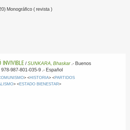
20) Monográfico ( revista )
 INVIVIBLE
/
SUNKARA, Bhaskar
.-
Buenos
BN 978-987-801-035-9 .-
Español
COMUNISMO
> <
HISTORIA
> <
PARTIDOS
ALISMO
> <
ESTADO BIENESTAR
>