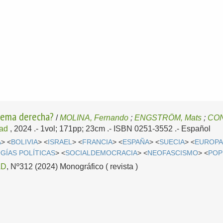
trema derecha?
/
MOLINA, Fernando
;
ENGSTRÖM, Mats
;
CON
ad
, 2024
.- 1vol; 171pp; 23cm .- ISBN 0251-3552 .-
Español
A
> <
BOLIVIA
> <
ISRAEL
> <
FRANCIA
> <
ESPAÑA
> <
SUECIA
> <
EUROP
GÍAS POLÍTICAS
> <
SOCIALDEMOCRACIA
> <
NEOFASCISMO
> <
POP
AD
, Nº312 (2024) Monográfico ( revista )