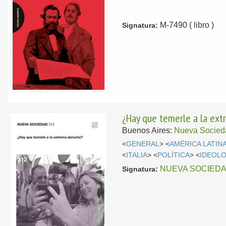
M-7490 ( libro )
Signatura:
¿Hay que temerle a la ex
Buenos Aires:
Nueva Socied
<
GENERAL
> <
AMÉRICA LATIN
<
ITALIA
> <
POLÍTICA
> <
IDEOLO
NUEVA SOCIED
Signatura: