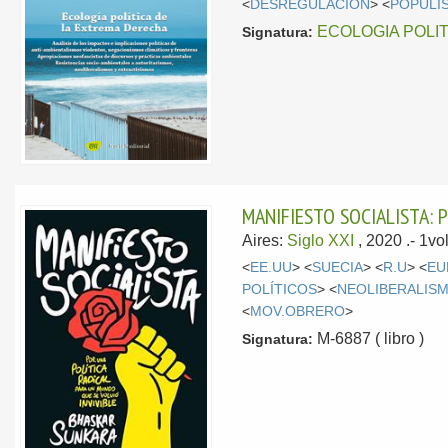
<
DESREGULACIÓN
> <
POPULI
ECOLOGIA POLI
Signatura:
MANIFIESTO SOCIALISTA: 
Aires:
Siglo XXI
, 2020
.- 1v
<
EE.UU
> <
SUECIA
> <
R.U
> <
EU
POLÍTICOS
> <
NEOLIBERALIS
<
MOV.OBRERO
>
M-6887 ( libro )
Signatura: