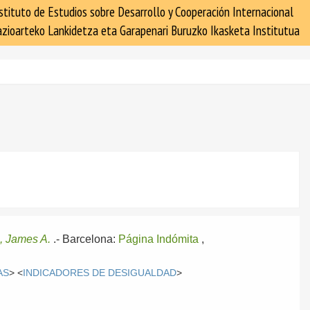
stituto de Estudios sobre Desarrollo y Cooperación Internacional
zioarteko Lankidetza eta Garapenari Buruzko Ikasketa Institutua
 James A.
.-
Barcelona:
Página Indómita
,
AS
> <
INDICADORES DE DESIGUALDAD
>