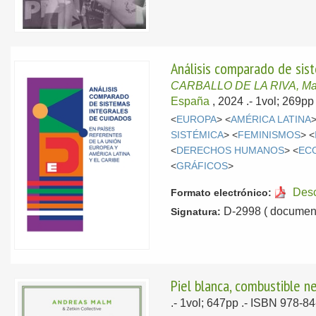
Análisis comparado de sist
CARBALLO DE LA RIVA, Ma
España
, 2024
.- 1vol; 269pp
<
EUROPA
> <
AMÉRICA LATINA
>
SISTÉMICA
> <
FEMINISMOS
> <
<
DERECHOS HUMANOS
> <
EC
<
GRÁFICOS
>
Des
Formato electrónico:
D-2998 ( document
Signatura:
Piel blanca, combustible ne
.- 1vol; 647pp .- ISBN 978-8