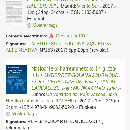
HALPER, Jeff
.-
Madrid:
Viento Sur
, 2017
.-
1vol; 24pp; 24cms .- ISSN 1133-5637.-
Español
Mostrar tags
Descargar PDF
Formato electrónico:
P-VIENTO SUR: POR UNA IZQUIERDA
Signatura:
ALTERNATIVA
, Nº153 (2017) 5pp-29pp ( revista )
Nazioarteko harremanetako 14 giltza-
hitz
/
GUTIÉRREZ-SOLANA JOURNOUD,
Ander
;
PEREA OZERIN, Iratxe
;
ZIRION
LANDALUZE, Iker
;
MUJIKA CHAO, Itziar
.-
Bibao:
Universidad del País Vasco/Euskal
Herriko Unibertsitatea (UPV/EHU)
, 2017
.- 1vol; 215pp;
24cm .- ISBN 978-84-9082-502-0 .-
Euskera
Mostrar tags
REF-3/NAZIOARTEKO/DICC/2017 (
Signatura:
referencia )