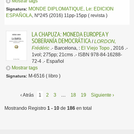
Mostrar tags
MONDE DIPLOMATIQUE, Le: EDICION
Signatura:
ESPAÑOLA
, Nº245 (2016) 11pp-15pp ( revista )
LA CHAPUZA: MONEDA EUROPEA Y
SOBERANÍA DEMOCRÁTICA
/
LORDON,
Frédéric
.-
Barcelona, :
El Viejo Topo
, 2016
.-
1vol; 275pp; 21cms .- ISBN 978-84-16288-
72-4 .-
Español
Mostrar tags
M-6516 ( libro )
Signatura:
‹ Atrás
1
2
3
…
18
19
Siguiente ›
Mostrando Registro
1 - 10
de
186
en total