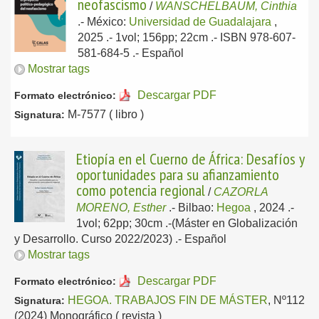
neofascismo
/
WANSCHELBAUM, Cinthia
.-
México:
Universidad de Guadalajara
,
2025
.- 1vol; 156pp; 22cm .- ISBN 978-607-
581-684-5 .-
Español
Mostrar tags
Descargar PDF
Formato electrónico:
M-7577 ( libro )
Signatura:
Etiopía en el Cuerno de África: Desafíos y
oportunidades para su afianzamiento
como potencia regional
/
CAZORLA
MORENO, Esther
.-
Bilbao:
Hegoa
, 2024
.-
1vol; 62pp; 30cm .-(Máster en Globalización
y Desarrollo. Curso 2022/2023) .-
Español
Mostrar tags
Descargar PDF
Formato electrónico:
HEGOA. TRABAJOS FIN DE MÁSTER
, Nº112
Signatura:
(2024) Monográfico ( revista )