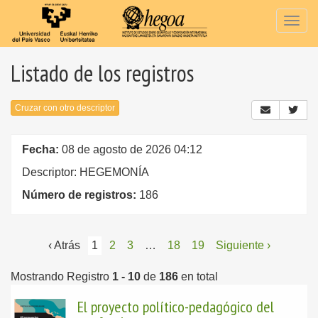
Togg
navig
Listado de los registros
Cruzar con otro descriptor
Fecha:
08 de agosto de 2026 04:12
Descriptor: HEGEMONÍA
Número de registros:
186
‹ Atrás
1
2
3
…
18
19
Siguiente ›
Mostrando Registro
1 - 10
de
186
en total
El proyecto político-pedagógico del