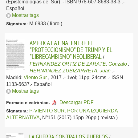
(Epistemologías del Sur) .- ISBN 978-607-8683-38-3 .-
Español
Mostrar tags
M-6933 ( libro )
Signatura:
AMERICA LATINA: ENTRE EL
"PROTECCIONISMO" DE TRUMP Y EL
"LIBRECAMBISMO" NEOLIBERAL
/
FERNANDEZ ORTIZ DE ZARATE, Gonzalo
;
HERNANDEZ ZUBIZARRETA, Juan
.-
Madrid:
Viento Sur
, 2017
.- 1vol; 11pp; 24cms .- ISSN
1133-5637.-
Español
Mostrar tags
Descargar PDF
Formato electrónico:
P-VIENTO SUR: POR UNA IZQUIERDA
Signatura:
ALTERNATIVA
, Nº151 (2017) 15pp-26pp ( revista )
LA GUERRA CONTRA LOS PUEBLOS
/