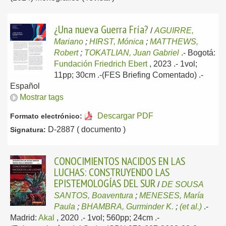
¿Una nueva Guerra Fría?
/
AGUIRRE,
Mariano
;
HIRST, Mónica
;
MATTHEWS,
Robert
;
TOKATLIAN, Juan Gabriel
.-
Bogotá:
Fundación Friedrich Ebert
, 2023
.- 1vol;
11pp; 30cm .-(FES Briefing Comentado) .-
Español
Mostrar tags
Descargar PDF
Formato electrónico:
D-2887 ( documento )
Signatura:
CONOCIMIENTOS NACIDOS EN LAS
LUCHAS: CONSTRUYENDO LAS
EPISTEMOLOGÍAS DEL SUR
/
DE SOUSA
SANTOS, Boaventura
;
MENESES, María
Paula
;
BHAMBRA, Gurminder K.
;
(et al.)
.-
Madrid:
Akal
, 2020
.- 1vol; 560pp; 24cm .-