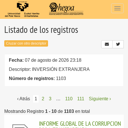
Togg
navig
Listado de los registros
Cruzar con otro descriptor
Fecha:
07 de agosto de 2026 23:18
Descriptor: INVERSIÓN EXTRANJERA
Número de registros:
1103
‹ Atrás
1
2
3
…
110
111
Siguiente ›
Mostrando Registro
1 - 10
de
1103
en total
INFORME GLOBAL DE LA CORRUPCION