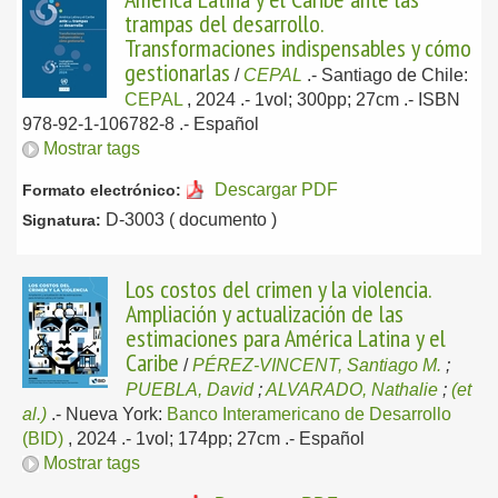
trampas del desarrollo.
Transformaciones indispensables y cómo
gestionarlas
/
CEPAL
.-
Santiago de Chile:
CEPAL
, 2024
.- 1vol; 300pp; 27cm .- ISBN
978-92-1-106782-8 .-
Español
Mostrar tags
Descargar PDF
Formato electrónico:
D-3003 ( documento )
Signatura:
Los costos del crimen y la violencia.
Ampliación y actualización de las
estimaciones para América Latina y el
Caribe
/
PÉREZ-VINCENT, Santiago M.
;
PUEBLA, David
;
ALVARADO, Nathalie
;
(et
al.)
.-
Nueva York:
Banco Interamericano de Desarrollo
(BID)
, 2024
.- 1vol; 174pp; 27cm .-
Español
Mostrar tags