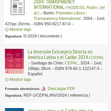
2004: TRANSPARENCY
INTERNATIONAL
/
HODESS, Robin
;
(et
al.)
.-
Berlin:
Prometeo Libros
;
Transparency International
, 2004
.- 1vol;
427pp; 20cms .- ISBN 950-9217-67-0 .-
Mostrar tags
D-2019 ( documento )
Signatura:
La Inversión Extranjera Directa en
América Latina y el Caribe 2024
/
CEPAL
.-
Santiago de Chile:
CEPAL
, 2024
.- 1vol;
186pp; 28cm .- ISBN 978-92-1-122147-3 .-
Español
Mostrar tags
Descargar PDF
Formato electrónico:
REF-1/CEPAL/INV/2024 ( referencia )
Signatura:
América Latina y el Caribe ante las