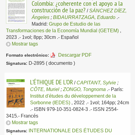
Colombia: ¿coherente con el apoyo a la
construcción de la paz?
/
SÁNCHEZ DÍEZ,
Ángeles
;
BIDAURRATZAGA, Eduardo
.-
Madrid:
Grupo de Estudio de las
Transformaciones de la Economía Mundial (GETEM)
,
2023
.- 1vol; 8pp; 30cm .-
Español
Mostrar tags
Descargar PDF
Formato electrónico:
D-2895 ( documento )
Signatura:
L'ÉTHIQUE DE L'OR
/
CAPITANT, Sylvie
;
CÔTE, Muriel
;
ZONGO, Tongnoma
.-
París:
Institut d'études du développement de la
Sorbonne (IEDES)
, 2022
.- 1vol; 164pp; 24cm
.- ISBN 979-10-351-0824-3 .- ISSN 2554-
3415.-
Francés
Mostrar tags
INTERNATIONALE DES ÉTUDES DU
Signatura: