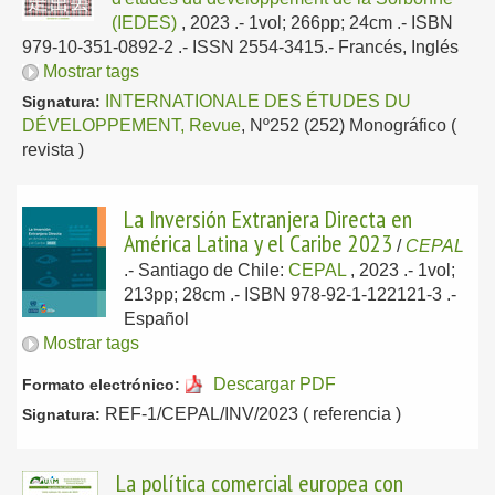
(IEDES)
, 2023
.- 1vol; 266pp; 24cm .- ISBN
979-10-351-0892-2 .- ISSN 2554-3415.-
Francés, Inglés
Mostrar tags
INTERNATIONALE DES ÉTUDES DU
Signatura:
DÉVELOPPEMENT, Revue
, Nº252 (252) Monográfico (
revista )
La Inversión Extranjera Directa en
América Latina y el Caribe 2023
/
CEPAL
.-
Santiago de Chile:
CEPAL
, 2023
.- 1vol;
213pp; 28cm .- ISBN 978-92-1-122121-3 .-
Español
Mostrar tags
Descargar PDF
Formato electrónico:
REF-1/CEPAL/INV/2023 ( referencia )
Signatura:
La política comercial europea con