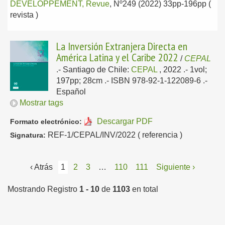
DÉVELOPPEMENT, Revue
, Nº249 (2022) 33pp-196pp (
revista )
La Inversión Extranjera Directa en
América Latina y el Caribe 2022
/
CEPAL
.-
Santiago de Chile:
CEPAL
, 2022
.- 1vol;
197pp; 28cm .- ISBN 978-92-1-122089-6 .-
Español
Mostrar tags
Descargar PDF
Formato electrónico:
REF-1/CEPAL/INV/2022 ( referencia )
Signatura:
‹ Atrás
1
2
3
…
110
111
Siguiente ›
Mostrando Registro
1 - 10
de
1103
en total