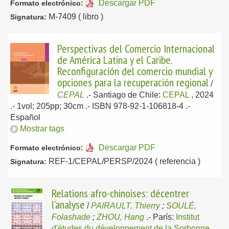
Descargar PDF
Formato electrónico:
M-7409 ( libro )
Signatura:
Perspectivas del Comercio Internacional
de América Latina y el Caribe.
Reconfiguración del comercio mundial y
opciones para la recuperación regional
/
CEPAL
.-
Santiago de Chile:
CEPAL
, 2024
.- 1vol; 205pp; 30cm .- ISBN 978-92-1-106818-4 .-
Español
Mostrar tags
Descargar PDF
Formato electrónico:
REF-1/CEPAL/PERSP/2024 ( referencia )
Signatura:
Relations afro-chinoises: décentrer
l’analyse
/
PAIRAULT, Thierry
;
SOULÉ,
Folashade
;
ZHOU, Hang
.-
París:
Institut
d'études du développement de la Sorbonne