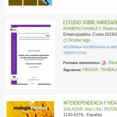
ESTUDIO SOBRE VARIEDADE
ROMERO HAWLEY, Rebec
Emancipadora. Curso 2019/2
Ocultar tags
<
ESPAÑA
> <
SOBERANÍA ALIM
<
GRÁFICOS
>
Des
Formato electrónico:
HEGOA. TRABAJ
Signatura:
INTERDEPENDENCIA Y VID
SALAZAR, Ana Lilia
;
ROSSI
1130-6378.-
Español