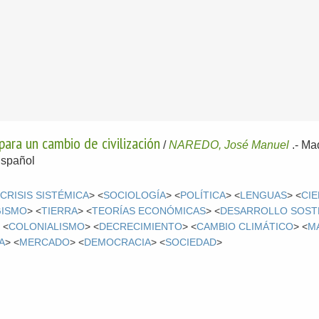
para un cambio de civilización
/
NAREDO, José Manuel
.-
Mad
spañol
<
CRISIS SISTÉMICA
> <
SOCIOLOGÍA
> <
POLÍTICA
> <
LENGUAS
> <
CIE
ISMO
> <
TIERRA
> <
TEORÍAS ECONÓMICAS
> <
DESARROLLO SOST
 <
COLONIALISMO
> <
DECRECIMIENTO
> <
CAMBIO CLIMÁTICO
> <
M
A
> <
MERCADO
> <
DEMOCRACIA
> <
SOCIEDAD
>