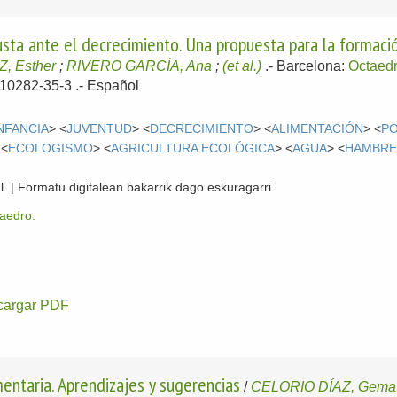
justa ante el decrecimiento. Una propuesta para la formac
, Esther
;
RIVERO GARCÍA, Ana
;
(et al.)
.-
Barcelona:
Octaed
-10282-35-3 .-
Español
NFANCIA
> <
JUVENTUD
> <
DECRECIMIENTO
> <
ALIMENTACIÓN
> <
PO
 <
ECOLOGISMO
> <
AGRICULTURA ECOLÓGICA
> <
AGUA
> <
HAMBR
l. | Formatu digitalean bakarrik dago eskuragarri.
taedro.
cargar PDF
mentaria. Aprendizajes y sugerencias
/
CELORIO DÍAZ, Gema