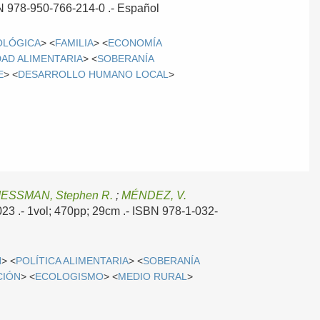
BN 978-950-766-214-0 .-
Español
OLÓGICA
> <
FAMILIA
> <
ECONOMÍA
AD ALIMENTARIA
> <
SOBERANÍA
E
> <
DESARROLLO HUMANO LOCAL
>
IESSMAN, Stephen R.
;
MÉNDEZ, V.
023
.- 1vol; 470pp; 29cm .- ISBN 978-1-032-
N
> <
POLÍTICA ALIMENTARIA
> <
SOBERANÍA
CIÓN
> <
ECOLOGISMO
> <
MEDIO RURAL
>