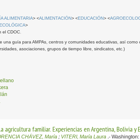
A ALIMENTARIA
> <
ALIMENTACIÓN
> <
EDUCACIÓN
> <
AGROECOLOG
 ECOLÓGICA
>
en el CDOC.
e una guía para AMPAs, centros y comunidades educativas, así como c
ersidades, asociaciones, grupos de tiempo libre, sindicatos, etc.)
ellano
kera
lán
a
agricultura familiar. Experiencias en Argentina, Bolivia y
RENCIA CHÁVEZ, María
;
VITERI, María Laura
.-
Washington