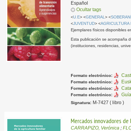
Español
Ocultar tags
<
U.E
> <
GENERAL
> <
SOBERANÍ
<
JUVENTUD
> <
AGRICULTURA
Ejemplares físicos disponibles 
Esta publicación se acompaña d
(instituciones, residencias, univ
Cast
Formato electrónico:
Eus
Formato electrónico:
Cata
Formato electrónico:
Guí
Formato electrónico:
M-7427 ( libro )
Signatura:
Mercados innovadores de la 
CARRAPIZO, Verónica
;
FLO