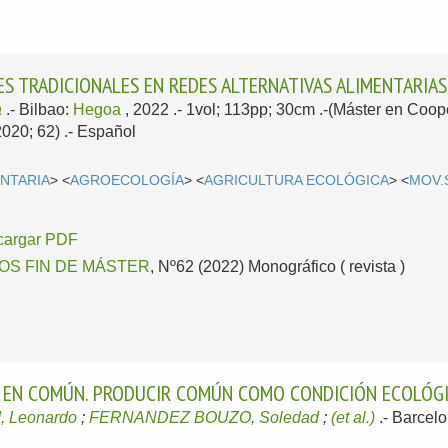
S TRADICIONALES EN REDES ALTERNATIVAS ALIMENTARIAS. 
a
.-
Bilbao:
Hegoa
, 2022
.- 1vol; 113pp; 30cm .-(Máster en Coo
020; 62) .-
Español
ENTARIA
> <
AGROECOLOGÍA
> <
AGRICULTURA ECOLÓGICA
> <
MOV.
cargar PDF
OS FIN DE MÁSTER
, Nº62 (2022) Monográfico ( revista )
A EN COMÚN. PRODUCIR COMÚN COMO CONDICIÓN ECOLÓGI
, Leonardo
;
FERNANDEZ BOUZO, Soledad
;
(et al.)
.-
Barcel