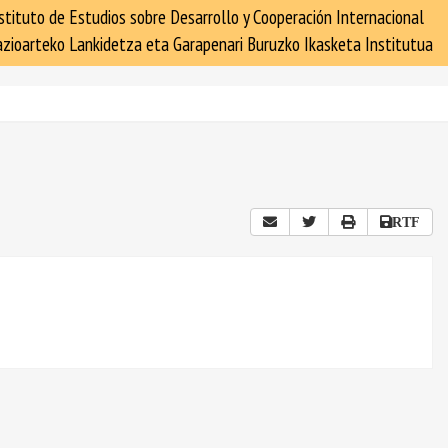
stituto de Estudios sobre Desarrollo y Cooperación Internacional
zioarteko Lankidetza eta Garapenari Buruzko Ikasketa Institutua
RTF