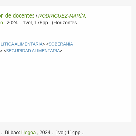
ión de docentes
/
RODRÍGUEZ-MARÍN,
ro
, 2024
.- 1vol, 178pp .-(Horizontes
LÍTICA ALIMENTARIA
> <
SOBERANÍA
E
> <
SEGURIDAD ALIMENTARIA
>
.-
Bilbao:
Hegoa
, 2024
.- 1vol; 114pp .-