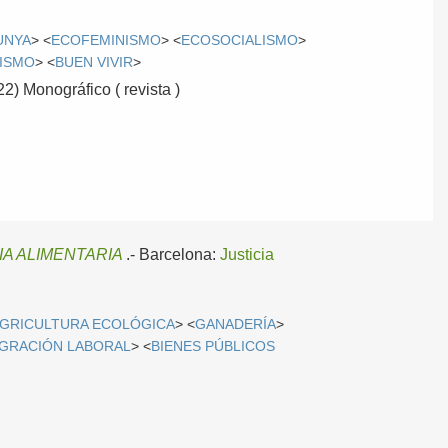
UNYA
> <
ECOFEMINISMO
> <
ECOSOCIALISMO
>
VISMO
> <
BUEN VIVIR
>
22) Monográfico ( revista )
IA ALIMENTARIA
.-
Barcelona:
Justicia
GRICULTURA ECOLÓGICA
> <
GANADERÍA
>
GRACIÓN LABORAL
> <
BIENES PÚBLICOS