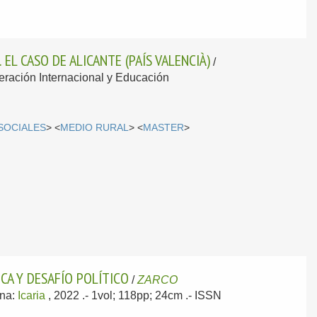
EL CASO DE ALICANTE (PAÍS VALENCIÀ)
/
peración Internacional y Educación
SOCIALES
> <
MEDIO RURAL
> <
MASTER
>
CA Y DESAFÍO POLÍTICO
/
ZARCO
ona:
Icaria
, 2022
.- 1vol; 118pp; 24cm .- ISSN