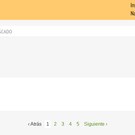
In
Na
SCADO
‹ Atrás
1
2
3
4
5
Siguiente ›