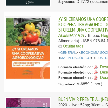
D-2772 ( document
Signatura:
¿Y SI CREAMOS UNA COOPE
KOOPERATIBA AGROEKOLOG
SI CREEM UNA COOPERATIV
ALIMENTARIA
.-
Bilbao:
He
Alimentaria) .- ISBN 978-84-
Ocultar tags
<
GENERAL
> <
ECONOMÍA SOC
<
MAT.PEDAGÓGICO
> <
ILUST
Des
Formato electrónico:
Des
Formato electrónico:
Des
Formato electrónico:
M-6859 ( libro )
Signatura:
BUEN VIVIR FRENTE AL (N
2020
.- 1vol; 52pp; 30cm .-