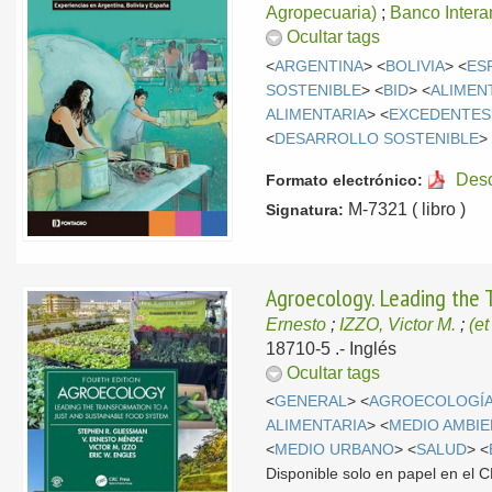
Agropecuaria)
;
Banco Intera
Ocultar tags
<
ARGENTINA
> <
BOLIVIA
> <
ES
SOSTENIBLE
> <
BID
> <
ALIMEN
ALIMENTARIA
> <
EXCEDENTES
<
DESARROLLO SOSTENIBLE
>
Des
Formato electrónico:
M-7321 ( libro )
Signatura:
Agroecology. Leading the 
Ernesto
;
IZZO, Victor M.
;
(et
18710-5 .-
Inglés
Ocultar tags
<
GENERAL
> <
AGROECOLOGÍ
ALIMENTARIA
> <
MEDIO AMBI
<
MEDIO URBANO
> <
SALUD
> <
Disponible solo en papel en el