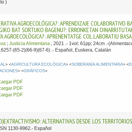
o )
RATIVA AGROECOLÓGICA?: APRENDIZAJE COLABORATIVO BA
IKO BAT SORTUKO BAGENU?: ERRONKETAN OINARRITUTAKO
A AGROECOLÒGICA?: APRENENTATGE COL.LABORATIU BASAT
goa
;
Justicia Alimentaria
, 2021
.- 1vol; 61pp; 24cm .-(Alimentac
16257-(65-2)(66-9)(67-6) .-
Español, Euskera, Catalán
IAL
> <
AGRICULTURA ECOLÓGICA
> <
SOBERANÍA ALIMENTARIA
> <
E
RACIONES
> <
GRÁFICOS
>
cargar PDF
cargar PDF
cargar PDF
EO)EXTRACTIVISMO: ALTERNATIVAS DESDE LOS TERRITORIO
 ISSN 1130-9962.-
Español