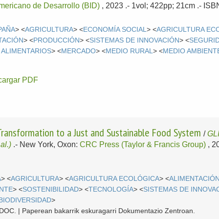
mericano de Desarrollo (BID)
, 2023
.- 1vol; 422pp; 21cm .- IS
PAÑA
> <
AGRICULTURA
> <
ECONOMÍA SOCIAL
> <
AGRICULTURA EC
TACIÓN
> <
PRODUCCIÓN
> <
SISTEMAS DE INNOVACIÓN
> <
SEGURID
 ALIMENTARIOS
> <
MERCADO
> <
MEDIO RURAL
> <
MEDIO AMBIENT
cargar PDF
Transformation to a Just and Sustainable Food System
/
GL
 al.)
.-
New York, Oxon:
CRC Press (Taylor & Francis Group)
, 2
A
> <
AGRICULTURA
> <
AGRICULTURA ECOLÓGICA
> <
ALIMENTACIÓ
ENTE
> <
SOSTENIBILIDAD
> <
TECNOLOGÍA
> <
SISTEMAS DE INNOVA
BIODIVERSIDAD
>
 CDOC. | Paperean bakarrik eskuragarri Dokumentazio Zentroan.