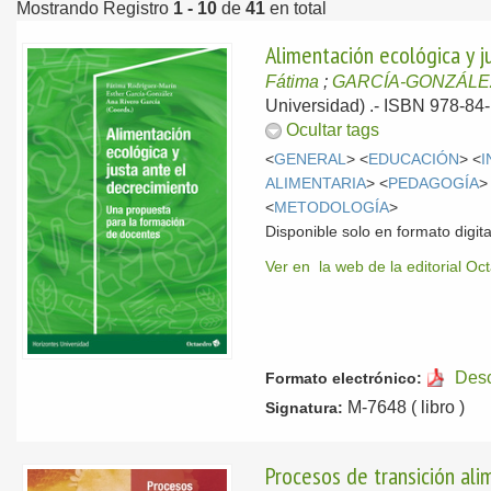
Mostrando Registro
1 - 10
de
41
en total
Alimentación ecológica y 
Fátima
;
GARCÍA-GONZÁLEZ
Universidad) .- ISBN 978-84
Ocultar tags
<
GENERAL
> <
EDUCACIÓN
> <
I
ALIMENTARIA
> <
PEDAGOGÍA
>
<
METODOLOGÍA
>
Disponible solo en formato digita
Ver en la web de la editorial Oc
Des
Formato electrónico:
M-7648 ( libro )
Signatura:
Procesos de transición ali