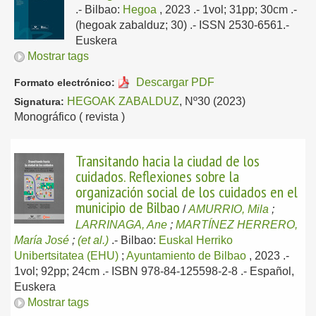
.-
Bilbao:
Hegoa
, 2023
.- 1vol; 31pp; 30cm .-
(hegoak zabalduz; 30) .- ISSN 2530-6561.-
Euskera
Mostrar tags
Descargar PDF
Formato electrónico:
HEGOAK ZABALDUZ
, Nº30 (2023)
Signatura:
Monográfico ( revista )
Transitando hacia la ciudad de los
cuidados. Reflexiones sobre la
organización social de los cuidados en el
municipio de Bilbao
/
AMURRIO, Mila
;
LARRINAGA, Ane
;
MARTÍNEZ HERRERO,
María José
;
(et al.)
.-
Bilbao:
Euskal Herriko
Unibertsitatea (EHU)
;
Ayuntamiento de Bilbao
, 2023
.-
1vol; 92pp; 24cm .- ISBN 978-84-125598-2-8 .-
Español,
Euskera
Mostrar tags