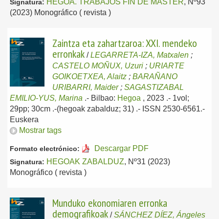
HEGOA. TRABAJOS FIN DE MÁSTER
, Nº93
Signatura:
(2023) Monográfico ( revista )
Zaintza eta zahartzaroa: XXI. mendeko
erronkak
/
LEGARRETA-IZA, Matxalen
;
CASTELO MOÑUX, Uzuri
;
URIARTE
GOIKOETXEA, Alaitz
;
BARAÑANO
URIBARRI, Maider
;
SAGASTIZABAL
EMILIO-YUS, Marina
.-
Bilbao:
Hegoa
, 2023
.- 1vol;
29pp; 30cm .-(hegoak zabalduz; 31) .- ISSN 2530-6561.-
Euskera
Mostrar tags
Descargar PDF
Formato electrónico:
HEGOAK ZABALDUZ
, Nº31 (2023)
Signatura:
Monográfico ( revista )
Munduko ekonomiaren erronka
demografikoak
/
SÁNCHEZ DÍEZ, Ángeles