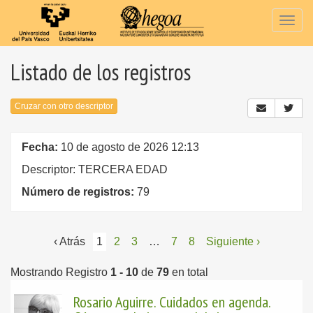
Togg
navig
Listado de los registros
Cruzar con otro descriptor
Fecha:
10 de agosto de 2026 12:13
Descriptor: TERCERA EDAD
Número de registros:
79
‹ Atrás
1
2
3
…
7
8
Siguiente ›
Mostrando Registro
1 - 10
de
79
en total
Rosario Aguirre. Cuidados en agenda.