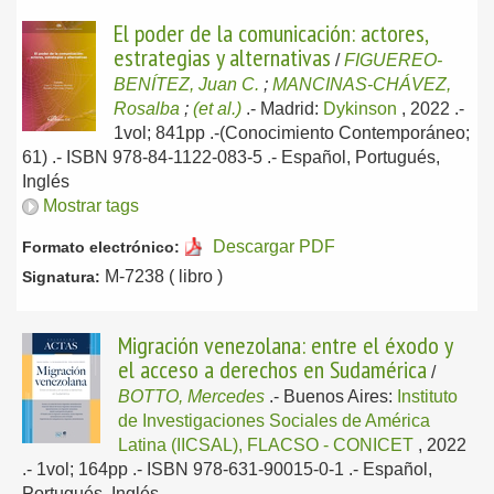
El poder de la comunicación: actores,
estrategias y alternativas
/
FIGUEREO-
BENÍTEZ, Juan C.
;
MANCINAS-CHÁVEZ,
Rosalba
;
(et al.)
.-
Madrid:
Dykinson
, 2022
.-
1vol; 841pp .-(Conocimiento Contemporáneo;
61) .- ISBN 978-84-1122-083-5 .-
Español, Portugués,
Inglés
Mostrar tags
Descargar PDF
Formato electrónico:
M-7238 ( libro )
Signatura:
Migración venezolana: entre el éxodo y
el acceso a derechos en Sudamérica
/
BOTTO, Mercedes
.-
Buenos Aires:
Instituto
de Investigaciones Sociales de América
Latina (IICSAL), FLACSO - CONICET
, 2022
.- 1vol; 164pp .- ISBN 978-631-90015-0-1 .-
Español,
Portugués, Inglés