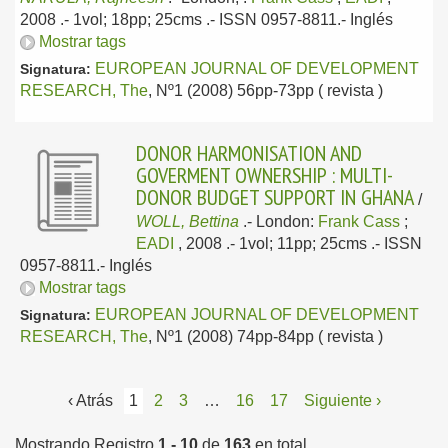
2008
.- 1vol; 18pp; 25cms .- ISSN 0957-8811.-
Inglés
Mostrar tags
EUROPEAN JOURNAL OF DEVELOPMENT
Signatura:
RESEARCH, The
, Nº1 (2008) 56pp-73pp ( revista )
DONOR HARMONISATION AND
GOVERMENT OWNERSHIP : MULTI-
DONOR BUDGET SUPPORT IN GHANA
/
WOLL, Bettina
.-
London:
Frank Cass
;
EADI
, 2008
.- 1vol; 11pp; 25cms .- ISSN
0957-8811.-
Inglés
Mostrar tags
EUROPEAN JOURNAL OF DEVELOPMENT
Signatura:
RESEARCH, The
, Nº1 (2008) 74pp-84pp ( revista )
‹ Atrás
1
2
3
…
16
17
Siguiente ›
Mostrando Registro
1 - 10
de
163
en total