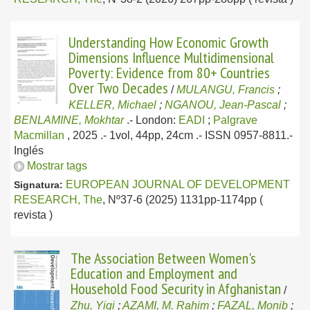
Understanding How Economic Growth
Dimensions Influence Multidimensional
Poverty: Evidence from 80+ Countries
Over Two Decades
/
MULANGU, Francis
;
KELLER, Michael
;
NGANOU, Jean-Pascal
;
BENLAMINE, Mokhtar
.-
London:
EADI
;
Palgrave
Macmillan
, 2025
.- 1vol, 44pp, 24cm .- ISSN 0957-8811.-
Inglés
Mostrar tags
EUROPEAN JOURNAL OF DEVELOPMENT
Signatura:
RESEARCH, The
, Nº37-6 (2025) 1131pp-1174pp (
revista )
The Association Between Women's
Education and Employment and
Household Food Security in Afghanistan
/
Zhu, Yiqi
;
AZAMI, M. Rahim
;
FAZAL, Monib
;