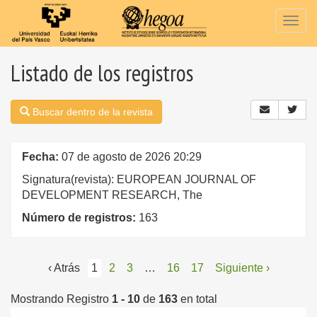
Togg
navig
Listado de los registros
Buscar dentro de la revista
Fecha:
07 de agosto de 2026 20:29
Signatura(revista): EUROPEAN JOURNAL OF
DEVELOPMENT RESEARCH, The
Número de registros:
163
‹ Atrás
1
2
3
…
16
17
Siguiente ›
Mostrando Registro
1 - 10
de
163
en total