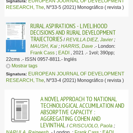
EUROPEAN JOURNAL OF DEVELOPMENT
Signatura:
RESEARCH, The
, Nº33-5 (2021) Monográfico ( revista )
RURAL ASPIRATIONS - LIVELIHOOD
DECISIONS AND RURAL DEVELOPMENT
TRAJECTORIES
/
REVILLA DIEZ, Javier
;
MAUSH, Kai
;
HARRIS, Dave
.-
London:
Frank Cass
;
EADI
, 2021
.- 1vol; 390pp;
22cms .- ISSN 0957-8811.-
Inglés
Mostrar tags
EUROPEAN JOURNAL OF DEVELOPMENT
Signatura:
RESEARCH, The
, Nº33-4 (2021) Monográfico ( revista )
A NOVEL APPROACH TO NATIONAL
TECHNOLOGICAL ACCUMILATION AND
ABSORPTIVE CAPACITY :
AGGREGATING COHEN AND
LEVINTHAL
/
CRISCUOLO, Paola
;
NARULA, Rajneesh
.-
London, :
Frank Cass
;
EADI
,