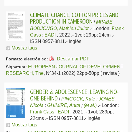
CLIMATE CHANGE, COTTON PRICES AND
PRODUCTION IN CAMEROON
/
MPABE
BODJONGO, Mathieu Juliot
.-
London:
Frank
Cass
;
EADI
, 2022
.- 1vol; 29pp; 24cm .-
ISSN 0957-8811.-
Inglés
Mostrar tags
Descargar PDF
Formato electrónico:
EUROPEAN JOURNAL OF DEVELOPMENT
Signatura:
RESEARCH, The
, Nº34-1 (2022) 22pp-50pp ( revista )
GENDER & ADOLESCENCE: LEAVING NO-
ONE BEHIND
/
PINCOCK, Kate
;
JONES,
Nicola
;
GHIMIRE, Anita
;
(et al.)
.-
London:
Frank Cass
;
EADI
, 2021
.- 1vol; 289pp;
22cms .- ISSN 0957-8811.-
Inglés
Mostrar tags