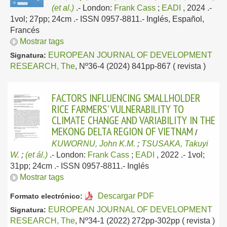
(et al.)
.-
London:
Frank Cass
;
EADI
, 2024
.-
1vol; 27pp; 24cm .- ISSN 0957-8811.-
Inglés, Español,
Francés
Mostrar tags
EUROPEAN JOURNAL OF DEVELOPMENT
Signatura:
RESEARCH, The
, Nº36-4 (2024) 841pp-867 ( revista )
FACTORS INFLUENCING SMALLHOLDER
RICE FARMERS' VULNERABILITY TO
CLIMATE CHANGE AND VARIABILITY IN THE
MEKONG DELTA REGION OF VIETNAM
/
KUWORNU, John K.M.
;
TSUSAKA, Takuyi
W.
;
(et ál.)
.-
London:
Frank Cass
;
EADI
, 2022
.- 1vol;
31pp; 24cm .- ISSN 0957-8811.-
Inglés
Mostrar tags
Descargar PDF
Formato electrónico:
EUROPEAN JOURNAL OF DEVELOPMENT
Signatura:
RESEARCH, The
, Nº34-1 (2022) 272pp-302pp ( revista )