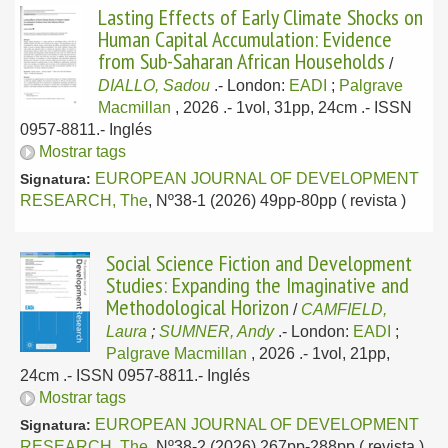
Lasting Effects of Early Climate Shocks on
Human Capital Accumulation: Evidence
from Sub-Saharan African Households
/
DIALLO, Sadou
.-
London:
EADI
;
Palgrave
Macmillan
, 2026
.- 1vol, 31pp, 24cm .- ISSN
0957-8811.-
Inglés
Mostrar tags
EUROPEAN JOURNAL OF DEVELOPMENT
Signatura:
RESEARCH, The
, Nº38-1 (2026) 49pp-80pp ( revista )
Social Science Fiction and Development
Studies: Expanding the Imaginative and
Methodological Horizon
/
CAMFIELD,
Laura
;
SUMNER, Andy
.-
London:
EADI
;
Palgrave Macmillan
, 2026
.- 1vol, 21pp,
24cm .- ISSN 0957-8811.-
Inglés
Mostrar tags
EUROPEAN JOURNAL OF DEVELOPMENT
Signatura:
RESEARCH, The
, Nº38-2 (2026) 267pp-288pp ( revista )