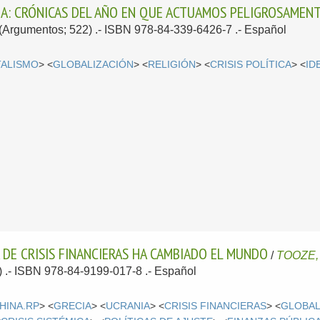
NZA: CRÓNICAS DEL AÑO EN QUE ACTUAMOS PELIGROSAMEN
.-(Argumentos; 522) .- ISBN 978-84-339-6426-7 .-
Español
TALISMO
> <
GLOBALIZACIÓN
> <
RELIGIÓN
> <
CRISIS POLÍTICA
> <
ID
DE CRISIS FINANCIERAS HA CAMBIADO EL MUNDO
/
TOOZE,
) .- ISBN 978-84-9199-017-8 .-
Español
HINA.RP
> <
GRECIA
> <
UCRANIA
> <
CRISIS FINANCIERAS
> <
GLOBAL