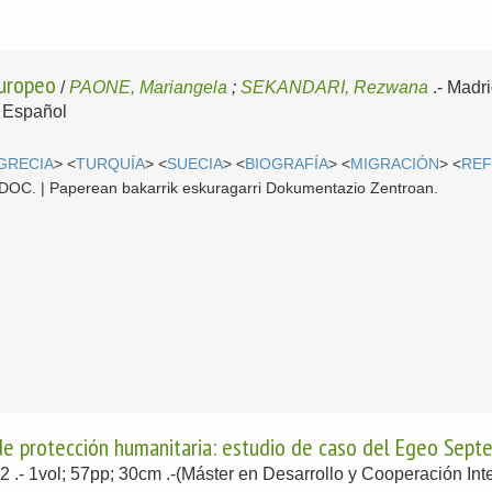
uropeo
/
PAONE, Mariangela
;
SEKANDARI, Rezwana
.-
Madr
-
Español
GRECIA
> <
TURQUÍA
> <
SUECIA
> <
BIOGRAFÍA
> <
MIGRACIÓN
> <
REF
 CDOC. | Paperean bakarrik eskuragarri Dokumentazio Zentroan.
 de protección humanitaria: estudio de caso del Egeo Septe
22
.- 1vol; 57pp; 30cm .-(Máster en Desarrollo y Cooperación In