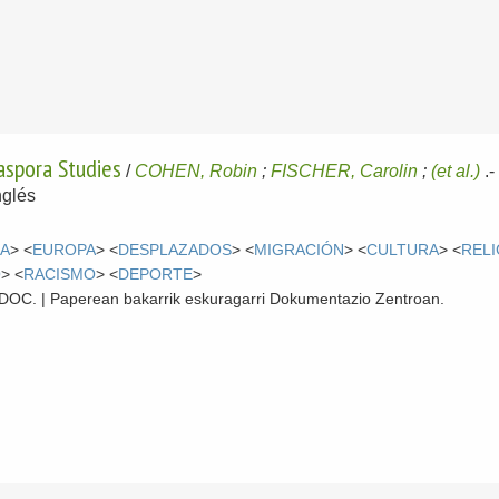
aspora Studies
/
COHEN, Robin
;
FISCHER, Carolin
;
(et al.)
.
nglés
CA
> <
EUROPA
> <
DESPLAZADOS
> <
MIGRACIÓN
> <
CULTURA
> <
RELI
O
> <
RACISMO
> <
DEPORTE
>
 CDOC. | Paperean bakarrik eskuragarri Dokumentazio Zentroan.