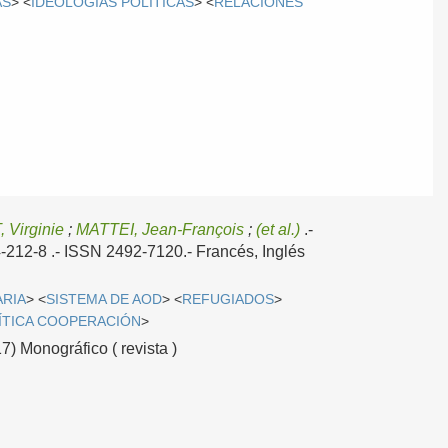
AS
> <
IDEOLOGÍAS POLÍTICAS
> <
RELACIONES
 Virginie
;
MATTEI, Jean-François
;
(et al.)
.-
4-212-8 .- ISSN 2492-7120.-
Francés, Inglés
ARIA
> <
SISTEMA DE AOD
> <
REFUGIADOS
>
ÍTICA COOPERACIÓN
>
7) Monográfico ( revista )