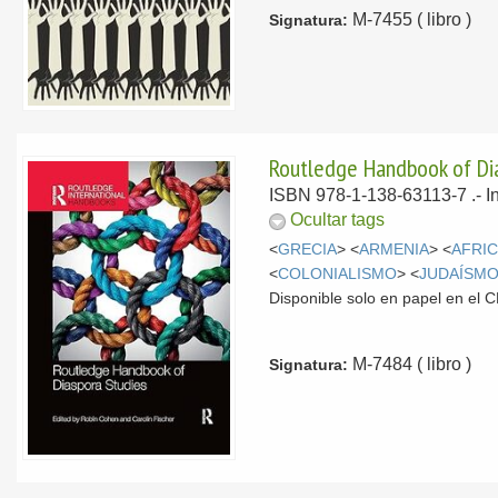
M-7455 ( libro )
Signatura:
Routledge Handbook of Di
ISBN 978-1-138-63113-7 .-
I
Ocultar tags
<
GRECIA
> <
ARMENIA
> <
AFRI
<
COLONIALISMO
> <
JUDAÍSM
Disponible solo en papel en el
M-7484 ( libro )
Signatura: