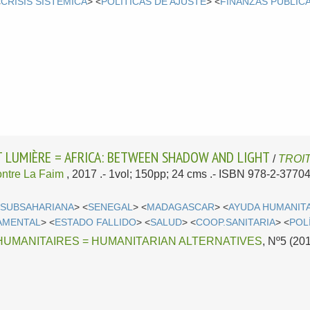
<
CRISIS SISTÉMICA
> <
POLÍTICAS DE AJUSTE
> <
FINANZAS PÚBLIC
T LUMIÈRE = AFRICA: BETWEEN SHADOW AND LIGHT
/
TROIT,
ontre La Faim
, 2017
.- 1vol; 150pp; 24 cms .- ISBN 978-2-3770
 SUBSAHARIANA
> <
SENEGAL
> <
MADAGASCAR
> <
AYUDA HUMANIT
AMENTAL
> <
ESTADO FALLIDO
> <
SALUD
> <
COOP.SANITARIA
> <
POL
HUMANITAIRES = HUMANITARIAN ALTERNATIVES
, Nº5 (201