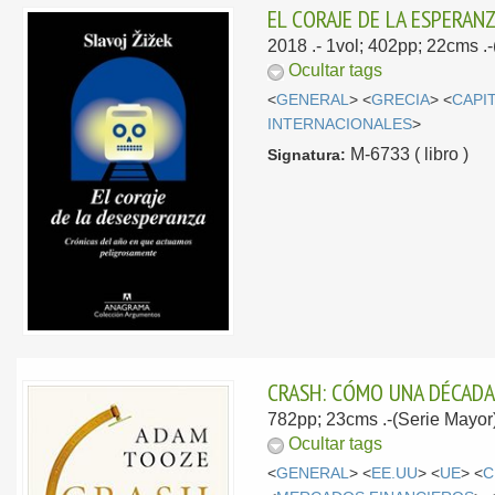
EL CORAJE DE LA ESPERA
2018
.- 1vol; 402pp; 22cms 
Ocultar tags
<
GENERAL
> <
GRECIA
> <
CAPI
INTERNACIONALES
>
M-6733 ( libro )
Signatura:
CRASH: CÓMO UNA DÉCADA 
782pp; 23cms .-(Serie Mayor
Ocultar tags
<
GENERAL
> <
EE.UU
> <
UE
> <
C