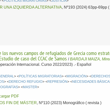
> <
POLÍTICAS MIGRATORIAS
> <
JUSTICIA
>
OR UNA IZQUIERDA ALTERNATIVA
, Nº193 (2024) 63pp-69pp ( 
e los nuevos campos de refugiados de Grecia como estrateg
: Estudio de caso del CCAC de Samos
/
BARDAJI MAIZA, Mire
operación Internacional. Curso 2022/2023) .-
Español
GENERAL
> <
POLÍTICAS MIGRATORIAS
> <
MIGRACIÓN
> <
DERECHO
OS
> <
DERECHO REFUGIO
> <
REPRESIÓN
> <
NECESIDADES BÁSICA
OGRAFÍAS
> <
MASTER
>
cargar PDF
OS FIN DE MÁSTER
, Nº110 (2023) Monográfico ( revista )