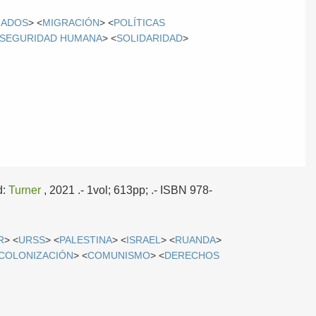
IADOS
> <
MIGRACIÓN
> <
POLÍTICAS
SEGURIDAD HUMANA
> <
SOLIDARIDAD
>
d:
Turner
, 2021
.- 1vol; 613pp; .- ISBN 978-
R
> <
URSS
> <
PALESTINA
> <
ISRAEL
> <
RUANDA
>
COLONIZACIÓN
> <
COMUNISMO
> <
DERECHOS