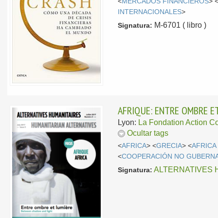
<
MERCADOS FINANCIEROS
> 
INTERNACIONALES
>
M-6701 ( libro )
Signatura:
AFRIQUE: ENTRE OMBRE E
Lyon:
La Fondation Action C
Ocultar tags
<
AFRICA
> <
GRECIA
> <
AFRICA
<
COOPERACIÓN NO GUBERN
ALTERNATIVES 
Signatura: