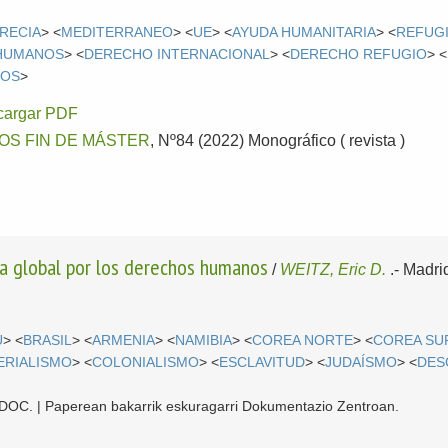
RECIA
> <
MEDITERRANEO
> <
UE
> <
AYUDA HUMANITARIA
> <
REFUG
HUMANOS
> <
DERECHO INTERNACIONAL
> <
DERECHO REFUGIO
> <
COS
>
cargar PDF
OS FIN DE MÁSTER
, Nº84 (2022) Monográfico ( revista )
ha global por los derechos humanos
/
WEITZ, Eric D.
.-
Madri
U
> <
BRASIL
> <
ARMENIA
> <
NAMIBIA
> <
COREA NORTE
> <
COREA SU
ERIALISMO
> <
COLONIALISMO
> <
ESCLAVITUD
> <
JUDAÍSMO
> <
DES
 CDOC. | Paperean bakarrik eskuragarri Dokumentazio Zentroan.