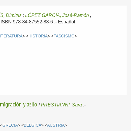
S, Dimitris
;
LÓPEZ GARCÍA, José-Ramón
;
 .- ISBN 978-84-87552-88-6 .-
Español
ITERATURA
> <
HISTORIA
> <
FASCISMO
>
 migración y asilo
/
PRESTIANNI, Sara
.-
 <
GRECIA
> <
BELGICA
> <
AUSTRIA
>