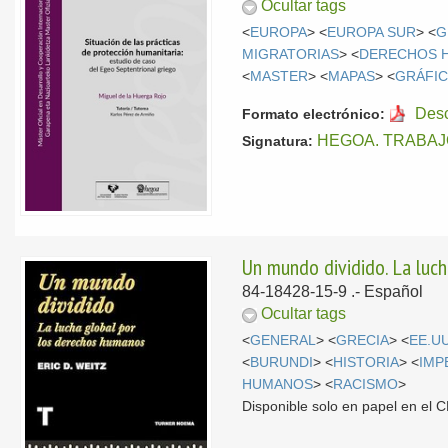
Ocultar tags
<
EUROPA
> <
EUROPA SUR
> <
G
MIGRATORIAS
> <
DERECHOS 
<
MASTER
> <
MAPAS
> <
GRÁFI
Des
Formato electrónico:
HEGOA. TRABAJ
Signatura:
Un mundo dividido. La luc
84-18428-15-9 .-
Español
Ocultar tags
<
GENERAL
> <
GRECIA
> <
EE.U
<
BURUNDI
> <
HISTORIA
> <
IMP
HUMANOS
> <
RACISMO
>
Disponible solo en papel en el