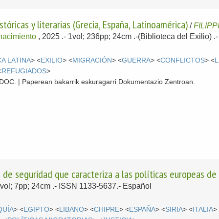
stóricas y literarias (Grecia, España, Latinoamérica)
/
FILIPPÍ
enacimiento
, 2025
.- 1vol; 236pp; 24cm .-(Biblioteca del Exilio)
A LATINA
> <
EXILIO
> <
MIGRACIÓN
> <
GUERRA
> <
CONFLICTOS
> <
L
<
REFUGIADOS
>
 CDOC. | Paperean bakarrik eskuragarri Dokumentazio Zentroan.
a de seguridad que caracteriza a las políticas europeas de
1vol; 7pp; 24cm .- ISSN 1133-5637.-
Español
QUÍA
> <
EGIPTO
> <
LIBANO
> <
CHIPRE
> <
ESPAÑA
> <
SIRIA
> <
ITALIA
>