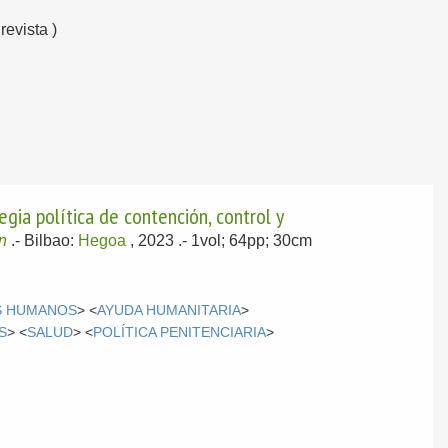
revista )
ia política de contención, control y
n
.-
Bilbao:
Hegoa
, 2023
.- 1vol; 64pp; 30cm
S HUMANOS
> <
AYUDA HUMANITARIA
>
S
> <
SALUD
> <
POLÍTICA PENITENCIARIA
>