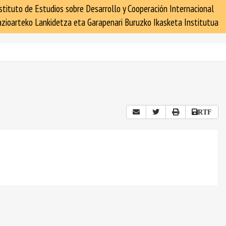
stituto de Estudios sobre Desarrollo y Cooperación Internacional
zioarteko Lankidetza eta Garapenari Buruzko Ikasketa Institutua
RTF