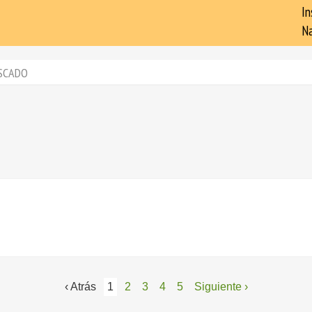
In
Na
SCADO
‹ Atrás
1
2
3
4
5
Siguiente ›