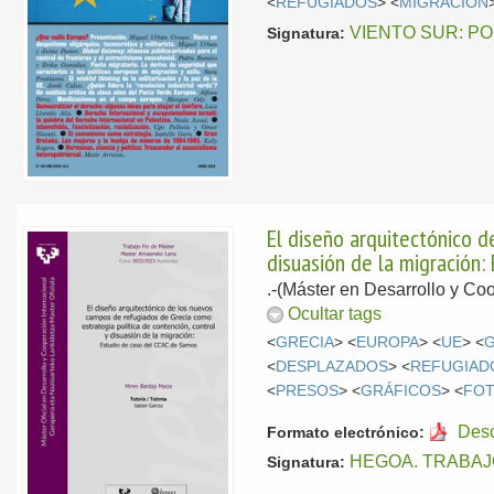
<
REFUGIADOS
> <
MIGRACIÓN
VIENTO SUR: P
Signatura:
El diseño arquitectónico d
disuasión de la migración
.-(Máster en Desarrollo y Co
Ocultar tags
<
GRECIA
> <
EUROPA
> <
UE
> <
<
DESPLAZADOS
> <
REFUGIAD
<
PRESOS
> <
GRÁFICOS
> <
FOT
Des
Formato electrónico:
HEGOA. TRABAJ
Signatura: