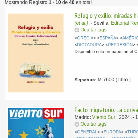
Mostrando Registro
1 - 10
de
46
en total
Refugio y exilio: miradas hi
(et al.)
.-
Sevilla:
Editorial R
Ocultar tags
<
GRECIA
> <
ESPAÑA
> <
AMÉRIC
<
DICTADURA
> <
REPRESIÓN
> 
Disponible solo en papel en el
M-7600 ( libro )
Signatura:
Pacto migratorio. La deriv
Madrid:
Viento Sur
, 2024
.- 
Ocultar tags
<
GENERAL
> <
EUROPA
> <
TUR