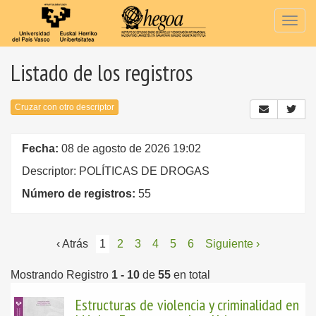
Togg
navig
Listado de los registros
Cruzar con otro descriptor
Fecha:
08 de agosto de 2026 19:02
Descriptor: POLÍTICAS DE DROGAS
Número de registros:
55
‹ Atrás
1
2
3
4
5
6
Siguiente ›
Mostrando Registro
1 - 10
de
55
en total
Estructuras de violencia y criminalidad en