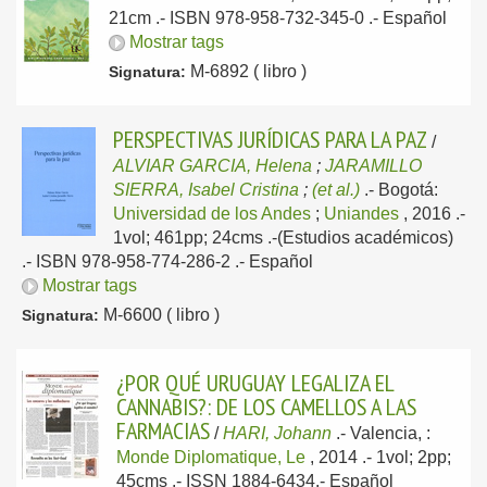
21cm .- ISBN 978-958-732-345-0 .-
Español
Mostrar tags
M-6892 ( libro )
Signatura:
PERSPECTIVAS JURÍDICAS PARA LA PAZ
/
ALVIAR GARCIA, Helena
;
JARAMILLO
SIERRA, Isabel Cristina
;
(et al.)
.-
Bogotá:
Universidad de los Andes
;
Uniandes
, 2016
.-
1vol; 461pp; 24cms .-(Estudios académicos)
.- ISBN 978-958-774-286-2 .-
Español
Mostrar tags
M-6600 ( libro )
Signatura:
¿POR QUÉ URUGUAY LEGALIZA EL
CANNABIS?: DE LOS CAMELLOS A LAS
FARMACIAS
/
HARI, Johann
.-
Valencia, :
Monde Diplomatique, Le
, 2014
.- 1vol; 2pp;
45cms .- ISSN 1884-6434.-
Español