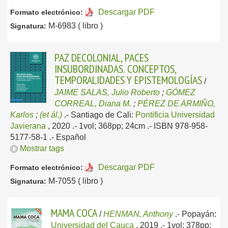
Descargar PDF
Formato electrónico:
M-6983 ( libro )
Signatura:
PAZ DECOLONIAL, PACES
INSUBORDINADAS. CONCEPTOS,
TEMPORALIDADES Y EPISTEMOLOGÍAS
/
JAIME SALAS, Julio Roberto
;
GÓMEZ
CORREAL, Diana M.
;
PÉREZ DE ARMIÑO,
Karlos
;
(et ál.)
.-
Santiago de Cali:
Pontificia Universidad
Javierana
, 2020
.- 1vol; 368pp; 24cm .- ISBN 978-958-
5177-58-1 .-
Español
Mostrar tags
Descargar PDF
Formato electrónico:
M-7055 ( libro )
Signatura:
MAMA COCA
/
HENMAN, Anthony
.-
Popayán:
Universidad del Cauca
, 2019
.- 1vol; 378pp;