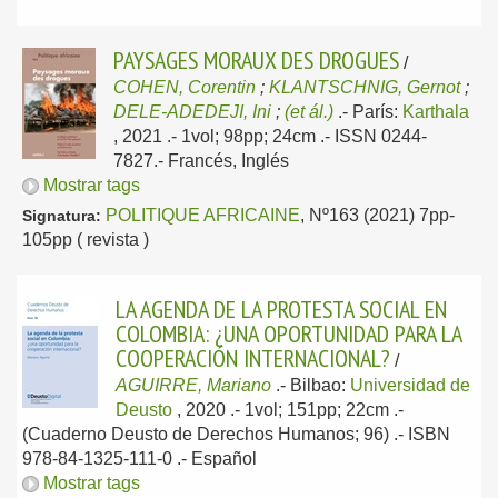
PAYSAGES MORAUX DES DROGUES
/
COHEN, Corentin
;
KLANTSCHNIG, Gernot
;
DELE-ADEDEJI, Ini
;
(et ál.)
.-
París:
Karthala
, 2021
.- 1vol; 98pp; 24cm .- ISSN 0244-
7827.-
Francés, Inglés
Mostrar tags
POLITIQUE AFRICAINE
, Nº163 (2021) 7pp-
Signatura:
105pp ( revista )
LA AGENDA DE LA PROTESTA SOCIAL EN
COLOMBIA: ¿UNA OPORTUNIDAD PARA LA
COOPERACIÓN INTERNACIONAL?
/
AGUIRRE, Mariano
.-
Bilbao:
Universidad de
Deusto
, 2020
.- 1vol; 151pp; 22cm .-
(Cuaderno Deusto de Derechos Humanos; 96) .- ISBN
978-84-1325-111-0 .-
Español
Mostrar tags