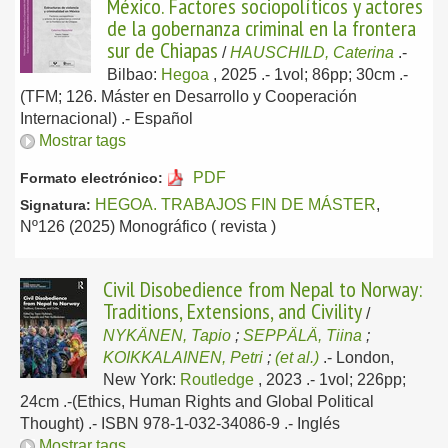
México. Factores sociopolíticos y actores
de la gobernanza criminal en la frontera
sur de Chiapas
/
HAUSCHILD, Caterina
.-
Bilbao:
Hegoa
, 2025
.- 1vol; 86pp; 30cm .-
(TFM; 126. Máster en Desarrollo y Cooperación
Internacional) .-
Español
Mostrar tags
PDF
Formato electrónico:
HEGOA. TRABAJOS FIN DE MÁSTER
,
Signatura:
Nº126 (2025) Monográfico ( revista )
Civil Disobedience from Nepal to Norway:
Traditions, Extensions, and Civility
/
NYKÄNEN, Tapio
;
SEPPÄLÄ, Tiina
;
KOIKKALAINEN, Petri
;
(et al.)
.-
London,
New York:
Routledge
, 2023
.- 1vol; 226pp;
24cm .-(Ethics, Human Rights and Global Political
Thought) .- ISBN 978-1-032-34086-9 .-
Inglés
Mostrar tags