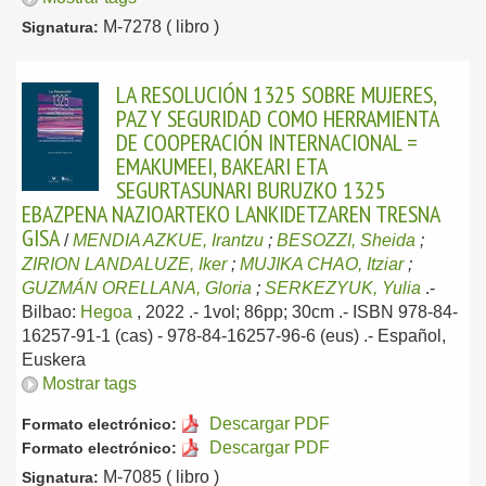
M-7278 ( libro )
Signatura:
LA RESOLUCIÓN 1325 SOBRE MUJERES,
PAZ Y SEGURIDAD COMO HERRAMIENTA
DE COOPERACIÓN INTERNACIONAL =
EMAKUMEEI, BAKEARI ETA
SEGURTASUNARI BURUZKO 1325
EBAZPENA NAZIOARTEKO LANKIDETZAREN TRESNA
GISA
/
MENDIA AZKUE, Irantzu
;
BESOZZI, Sheida
;
ZIRION LANDALUZE, Iker
;
MUJIKA CHAO, Itziar
;
GUZMÁN ORELLANA, Gloria
;
SERKEZYUK, Yulia
.-
Bilbao:
Hegoa
, 2022
.- 1vol; 86pp; 30cm .- ISBN 978-84-
16257-91-1 (cas) - 978-84-16257-96-6 (eus) .-
Español,
Euskera
Mostrar tags
Descargar PDF
Formato electrónico:
Descargar PDF
Formato electrónico:
M-7085 ( libro )
Signatura: