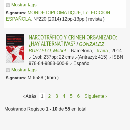
Mostrar tags
MONDE DIPLOMATIQUE, Le: EDICION
Signatura:
ESPAÑOLA
, Nº220 (2014) 12pp-13pp ( revista )
NARCOTRÁFICO Y CRIMEN ORGANIZADO:
¿HAY ALTERNATIVAS?
/
GONZALEZ
BUSTELO, Mabel
.-
Barcelona, :
Icaria
, 2014
.- 1vol; 237pp; 22 cms .-(Antrazyt; 415) .- ISBN
978-84-9888-600-9 .-
Español
Mostrar tags
M-6588 ( libro )
Signatura:
‹ Atrás
1
2
3
4
5
6
Siguiente ›
Mostrando Registro
1 - 10
de
55
en total