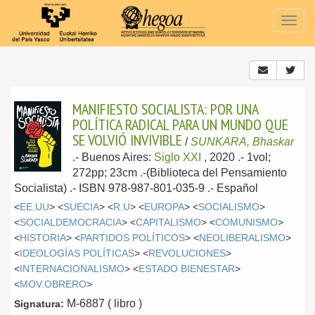
Togg
navig
MANIFIESTO SOCIALISTA: POR UNA
POLÍTICA RADICAL PARA UN MUNDO QUE
SE VOLVIÓ INVIVIBLE
/
SUNKARA, Bhaskar
.-
Buenos Aires:
Siglo XXI
, 2020
.- 1vol;
272pp; 23cm .-(Biblioteca del Pensamiento
Socialista) .- ISBN 978-987-801-035-9 .-
Español
<
EE.UU
> <
SUECIA
> <
R.U
> <
EUROPA
> <
SOCIALISMO
>
<
SOCIALDEMOCRACIA
> <
CAPITALISMO
> <
COMUNISMO
>
<
HISTORIA
> <
PARTIDOS POLÍTICOS
> <
NEOLIBERALISMO
>
<
IDEOLOGÍAS POLÍTICAS
> <
REVOLUCIONES
>
<
INTERNACIONALISMO
> <
ESTADO BIENESTAR
>
<
MOV.OBRERO
>
M-6887 ( libro )
Signatura: