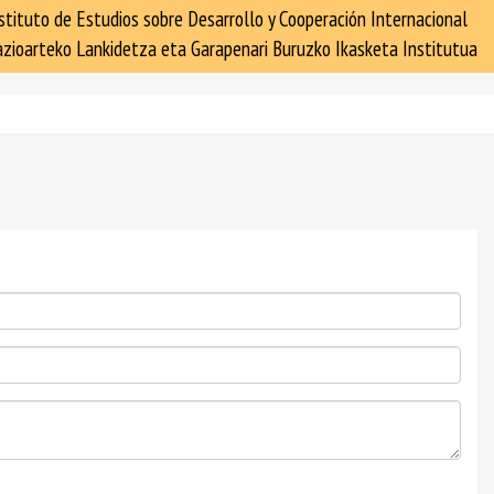
stituto de Estudios sobre Desarrollo y Cooperación Internacional
zioarteko Lankidetza eta Garapenari Buruzko Ikasketa Institutua