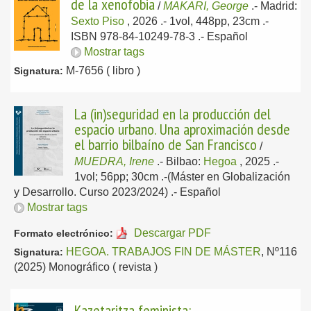
de la xenofobia
/
MAKARI, George
.-
Madrid:
Sexto Piso
, 2026
.- 1vol, 448pp, 23cm .-
ISBN 978-84-10249-78-3 .-
Español
Mostrar tags
M-7656 ( libro )
Signatura:
La (in)seguridad en la producción del
espacio urbano. Una aproximación desde
el barrio bilbaíno de San Francisco
/
MUEDRA, Irene
.-
Bilbao:
Hegoa
, 2025
.-
1vol; 56pp; 30cm .-(Máster en Globalización
y Desarrollo. Curso 2023/2024) .-
Español
Mostrar tags
Descargar PDF
Formato electrónico:
HEGOA. TRABAJOS FIN DE MÁSTER
, Nº116
Signatura:
(2025) Monográfico ( revista )
Kazetaritza feminista: