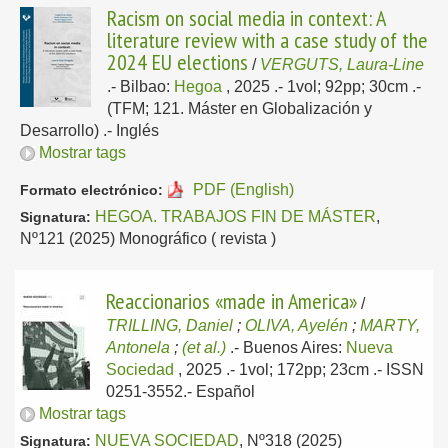
Racism on social media in context: A
literature review with a case study of the
2024 EU elections
/
VERGUTS, Laura-Line
.-
Bilbao:
Hegoa
, 2025
.- 1vol; 92pp; 30cm .-
(TFM; 121. Máster en Globalización y
Desarrollo) .-
Inglés
Mostrar tags
PDF (English)
Formato electrónico:
HEGOA. TRABAJOS FIN DE MÁSTER
,
Signatura:
Nº121 (2025) Monográfico ( revista )
Reaccionarios «made in America»
/
TRILLING, Daniel
;
OLIVA, Ayelén
;
MARTY,
Antonela
;
(et al.)
.-
Buenos Aires:
Nueva
Sociedad
, 2025
.- 1vol; 172pp; 23cm .- ISSN
0251-3552.-
Español
Mostrar tags
NUEVA SOCIEDAD
, Nº318 (2025)
Signatura: