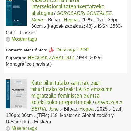
intersekzionalitatea txertatzeko
ahalegina
/
GOROSARRI GONZÁLEZ,
Maria
.-
Bilbao:
Hegoa
, 2025
.- 1vol, 36pp,
30cm .-(hegoak zabalduz; 43) .- ISSN 2530-
6561.-
Euskera
Mostrar tags
Descargar PDF
Formato electrónico:
HEGOAK ZABALDUZ
, Nº43 (2025)
Signatura:
Monográfico ( revista )
Kate bihurtutako zaintzak, zauri
bihurtutako kateak: EAEko emakume
migratzaile feministen ekintza
kolektiboko errepertorioak
/
ODRIOZOLA
BEITIA, Jone
.-
Bilbao:
Hegoa
, 2025
.- 1vol;
120pp; 30cm .-(TFM; 118. Máster en Globalización y
Desarrollo) .-
Euskera
Mostrar tags