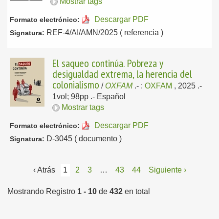
Mostrar tags
Descargar PDF
Formato electrónico:
REF-4/AI/AMN/2025 ( referencia )
Signatura:
El saqueo continúa. Pobreza y
desigualdad extrema, la herencia del
colonialismo
/
OXFAM
.-
:
OXFAM
, 2025
.-
1vol; 98pp .-
Español
Mostrar tags
Descargar PDF
Formato electrónico:
D-3045 ( documento )
Signatura:
‹ Atrás
1
2
3
…
43
44
Siguiente ›
Mostrando Registro
1 - 10
de
432
en total