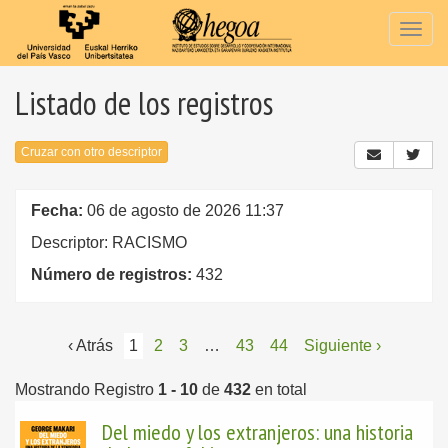
Togg
navig
Listado de los registros
Cruzar con otro descriptor
Fecha:
06 de agosto de 2026 11:37
Descriptor: RACISMO
Número de registros:
432
‹ Atrás
1
2
3
…
43
44
Siguiente ›
Mostrando Registro
1 - 10
de
432
en total
Del miedo y los extranjeros: una historia