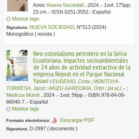
Aires:
Nueva Sociedad
, 2024
.- 1vol; 175pp;
23 cm .- ISSN 0251-3552.-
Español
Mostrar tags
NUEVA SOCIEDAD
, Nº313 (2024)
Signatura:
Monográfico ( revista )
Neo-colonialismo petrolero en la Selva
Ecuatoriana. Impactos socioambientales
de 24 años de actividad extractiva de la
empresa Repsol en el Parque Nacional
Yasuní
/
EUGENIO, Cinta
;
MONTOYA-
TORRESA, Jacid
;
AKIZU-GARDOKIA, Ortzi
;
(et al.)
.-
:
Medicus Mundi
, 2024
.- 1vol; 56pp .- ISBN 978-84-09-
66040-7 .-
Español
Mostrar tags
Descargar PDF
Formato electrónico:
D-2997 ( documento )
Signatura: