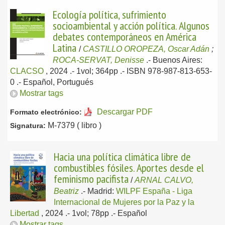
Ecología política, sufrimiento
socioambiental y acción política. Algunos
debates contemporáneos en América
Latina
/
CASTILLO OROPEZA, Oscar Adán
;
ROCA-SERVAT, Denisse
.-
Buenos Aires:
CLACSO
, 2024
.- 1vol; 364pp .- ISBN 978-987-813-653-
0 .-
Español, Portugués
Mostrar tags
Descargar PDF
Formato electrónico:
M-7379 ( libro )
Signatura:
Hacia una política climática libre de
combustibles fósiles. Aportes desde el
feminismo pacifista
/
ARNAL CALVO,
Beatriz
.-
Madrid:
WILPF España - Liga
Internacional de Mujeres por la Paz y la
Libertad
, 2024
.- 1vol; 78pp .-
Español
Mostrar tags