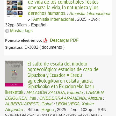
de vida de los combustibles fósiles
amenaza la vida, la naturaleza y los
derechos humanos.
/
Amnistía Internacional
.-
:
Amnistía Internacional
, 2025
.- 1vol;
32pp; 30cm .-
Español
Mostrar tags
Descargar PDF
Formato electrónico:
D-3082 ( documento )
Signatura:
El salto de escala del modelo
agroecológico: estudios de caso de
Gipuzkoa y Ecuador = Eredu
agroekologikoaren eskala-jauzia:
Gipuzkoako eta Ekuadorreko kasu
ikerketak
/
MALAGÓN ZALDUA, Eduardo
;
LABAIEN
EGIGUREN, Irati
;
OÑEDERRA ARAMENDI, Aintzira
;
ALBERDI ARESTI, Goiuri
;
LEÓN VEGA, Xabier
Alejandro
.-
Bilbao:
Hegoa
, 2025
.- 1vol; 103pp .- ISBN
978-84-19425-41-6 (cas); 978-84-19425-42-3 (eus) .-