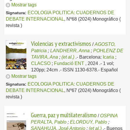
Mostrar tags
ECOLOGIA POLITICA: CUADERNOS DE
Signatura:
DEBATE INTERNACIONAL
, Nº68 (2024) Monográfico (
revista )
Violencias y extractivismos
/
AGOSTO,
Patricia
;
LANDHERR, Anna
;
POHLENZ DE
TAVIRA, Ana
;
(et al.)
.-
Barcelona:
Icaria
;
CLACSO
;
Fundació ENT
, 2024
.- 1 vol;
120pp; 24cm .- ISSN 1130-6378.-
Español
Mostrar tags
ECOLOGIA POLITICA: CUADERNOS DE
Signatura:
DEBATE INTERNACIONAL
, Nº67 (2024) Monográfico (
revista )
Guerra, paz y multilateralismo
/
OSPINA
PERALTA, Pablo
;
ELORDUY, Pablo
;
SANAHUJA, José Antonio
;
(et al.)
.-
Buenos