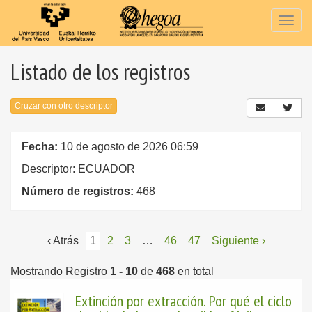
Togg
navig
Listado de los registros
Cruzar con otro descriptor
Fecha:
10 de agosto de 2026 06:59
Descriptor: ECUADOR
Número de registros:
468
‹ Atrás
1
2
3
…
46
47
Siguiente ›
Mostrando Registro
1 - 10
de
468
en total
Extinción por extracción. Por qué el ciclo