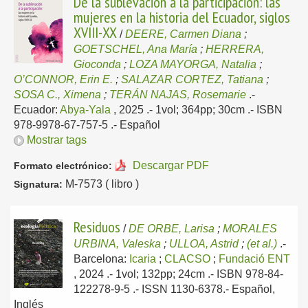
De la sublevación a la participación: las
mujeres en la historia del Ecuador, siglos
XVIII-XX
/
DEERE, Carmen Diana
;
GOETSCHEL, Ana María
;
HERRERA,
Gioconda
;
LOZA MAYORGA, Natalia
;
O’CONNOR, Erin E.
;
SALAZAR CORTEZ, Tatiana
;
SOSA C., Ximena
;
TERÁN NAJAS, Rosemarie
.-
Ecuador:
Abya-Yala
, 2025
.- 1vol; 364pp; 30cm .- ISBN
978-9978-67-757-5 .-
Español
Mostrar tags
Descargar PDF
Formato electrónico:
M-7573 ( libro )
Signatura:
Residuos
/
DE ORBE, Larisa
;
MORALES
URBINA, Valeska
;
ULLOA, Astrid
;
(et al.)
.-
Barcelona:
Icaria
;
CLACSO
;
Fundació ENT
, 2024
.- 1vol; 132pp; 24cm .- ISBN 978-84-
122278-9-5 .- ISSN 1130-6378.-
Español,
Inglés