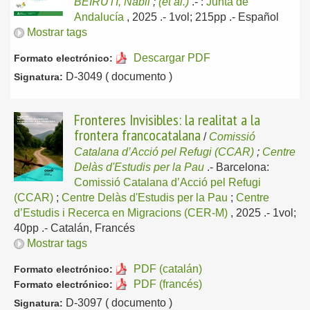
BEIRUTI, Nabil
;
(et al.)
.-
:
Junta de
Andalucía
, 2025
.- 1vol; 215pp .-
Español
Mostrar tags
Descargar PDF
Formato electrónico:
D-3049 ( documento )
Signatura:
Fronteres Invisibles: la realitat a la
frontera francocatalana
/
Comissió
Catalana d’Acció pel Refugi (CCAR)
;
Centre
Delàs d'Estudis per la Pau
.-
Barcelona:
Comissió Catalana d’Acció pel Refugi
(CCAR)
;
Centre Delàs d'Estudis per la Pau
;
Centre
d’Estudis i Recerca en Migracions (CER-M)
, 2025
.- 1vol;
40pp .-
Catalán, Francés
Mostrar tags
PDF (catalán)
Formato electrónico:
PDF (francés)
Formato electrónico:
D-3097 ( documento )
Signatura: