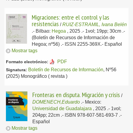
Migraciones: entre el control y las
resistencias
/
RUIZ-ESTRAMIL, Ivana Belén
.-
Bilbao:
Hegoa
, 2025
.- 1vol; 19pp; 30cm .-
(Boletín de Recursos de Información de
Hegoa; nº56) .- ISSN 2255-369X.-
Español
Mostrar tags
PDF
Formato electrónico:
Boletín de Recursos de Información
, Nº56
Signatura:
(2025) Monográfico ( revista )
Fronteras en disputa. Migración y crisis
/
DOMENECH,Eduardo
.-
Mexico:
Universidad de Guadalajara
, 2025
.- 1vol;
204pp; 22cm .- ISBN 978-607-581-693-7 .-
Español
Mostrar tags