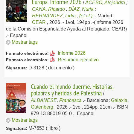
Europa. Informe 2026
/
ACEBO, Alejandra
;
CANA, Ricardo
;
DÍAZ, Nuria
;
HERNÁNDEZ, Lidia
;
(et al.)
.-
Madrid:
CEAR
, 2026
.- 1vol, 194pp .-(Informe 2026
de la Comisión Española de Ayuda al Refugiado, CEAR)
.-
Español
Mostrar tags
Informe 2026
Formato electrónico:
Resumen ejecutivo
Formato electrónico:
D-3128 ( documento )
Signatura:
Cuando el mundo duerme. Historias,
palabras y heridas de Palestina
/
ALBANESE, Francesca
.-
Barcelona:
Galaxia
Gutenberg
, 2026
.- 1vol, 214pp, 21cm .- ISBN
979-13-88019-05-0 .-
Español
Mostrar tags
M-7653 ( libro )
Signatura: