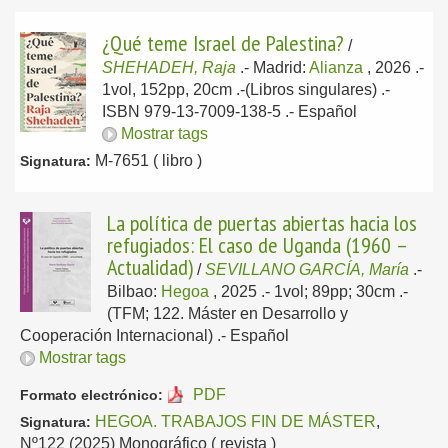
¿Qué teme Israel de Palestina?
/
SHEHADEH, Raja
.-
Madrid:
Alianza
, 2026
.-
1vol, 152pp, 20cm .-(Libros singulares) .-
ISBN 979-13-7009-138-5 .-
Español
Mostrar tags
M-7651 ( libro )
Signatura:
La política de puertas abiertas hacia los
refugiados: El caso de Uganda (1960 –
Actualidad)
/
SEVILLANO GARCÍA, María
.-
Bilbao:
Hegoa
, 2025
.- 1vol; 89pp; 30cm .-
(TFM; 122. Máster en Desarrollo y
Cooperación Internacional) .-
Español
Mostrar tags
PDF
Formato electrónico:
HEGOA. TRABAJOS FIN DE MÁSTER
,
Signatura:
Nº122 (2025) Monográfico ( revista )