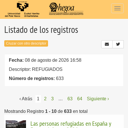
Togg
navig
Listado de los registros
Cruzar con otro descriptor
Fecha:
08 de agosto de 2026 16:58
Descriptor: REFUGIADOS
Número de registros:
633
‹ Atrás
1
2
3
…
63
64
Siguiente ›
Mostrando Registro
1 - 10
de
633
en total
Las personas refugiadas en España y