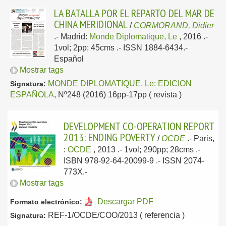
LA BATALLA POR EL REPARTO DEL MAR DE
CHINA MERIDIONAL
/
CORMORAND, Didier
.-
Madrid:
Monde Diplomatique, Le
, 2016
.-
1vol; 2pp; 45cms .- ISSN 1884-6434.-
Español
Mostrar tags
MONDE DIPLOMATIQUE, Le: EDICION
Signatura:
ESPAÑOLA
, Nº248 (2016) 16pp-17pp ( revista )
DEVELOPMENT CO-OPERATION REPORT
2013: ENDING POVERTY
/
OCDE
.-
Paris,
:
OCDE
, 2013
.- 1vol; 290pp; 28cms .-
ISBN 978-92-64-20099-9 .- ISSN 2074-
773X.-
Mostrar tags
Descargar PDF
Formato electrónico:
REF-1/OCDE/COO/2013 ( referencia )
Signatura: