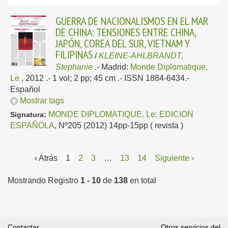
GUERRA DE NACIONALISMOS EN EL MAR
DE CHINA: TENSIONES ENTRE CHINA,
JAPÓN, COREA DEL SUR, VIETNAM Y
FILIPINAS
/
KLEINE-AHLBRANDT,
Stephanie
.-
Madrid:
Monde Diplomatique,
Le
, 2012
.- 1 vol; 2 pp; 45 cm .- ISSN 1884-6434.-
Español
Mostrar tags
MONDE DIPLOMATIQUE, Le: EDICION
Signatura:
ESPAÑOLA
, Nº205 (2012) 14pp-15pp ( revista )
‹ Atrás
1
2
3
…
13
14
Siguiente ›
Mostrando Registro
1 - 10
de
138
en total
Contactar
Otros servicios del