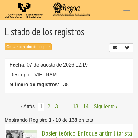
Togg
navig
Listado de los registros
Cruzar con otro descriptor
Fecha:
07 de agosto de 2026 12:19
Descriptor: VIETNAM
Número de registros:
138
‹ Atrás
1
2
3
…
13
14
Siguiente ›
Mostrando Registro
1 - 10
de
138
en total
Dosier teórico. Enfoque antimilitarista