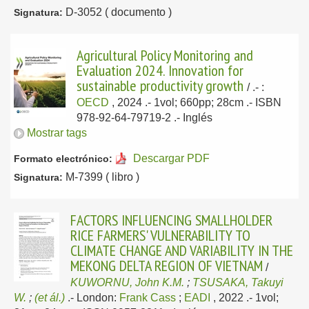
D-3052 ( documento )
Signatura:
Agricultural Policy Monitoring and
Evaluation 2024. Innovation for
sustainable productivity growth
/
.-
:
OECD
, 2024
.- 1vol; 660pp; 28cm .- ISBN
978-92-64-79719-2 .-
Inglés
Mostrar tags
Descargar PDF
Formato electrónico:
M-7399 ( libro )
Signatura:
FACTORS INFLUENCING SMALLHOLDER
RICE FARMERS' VULNERABILITY TO
CLIMATE CHANGE AND VARIABILITY IN THE
MEKONG DELTA REGION OF VIETNAM
/
KUWORNU, John K.M.
;
TSUSAKA, Takuyi
W.
;
(et ál.)
.-
London:
Frank Cass
;
EADI
, 2022
.- 1vol;