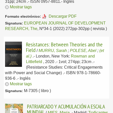
31pp; 24cm .- ISSN 0957-8811.-
Inglés
Mostrar tags
Descargar PDF
Formato electrónico:
EUROPEAN JOURNAL OF DEVELOPMENT
Signatura:
RESEARCH, The
, Nº34-1 (2022) 272pp-302pp ( revista )
Resistances: Between Theories and the
Field
/
MURRU, Sarah
;
POLESE, Abel
;
(et
al.)
.-
London, New York:
Rowman and
Littlefield
, 2020
.- 1vol; 274pp; 23cm .-
(Resistance Studies: Critical Engagements
with Power and Social Change) .- ISBN 978-1-78660-
936-6 .-
Inglés
Mostrar tags
M-7305 ( libro )
Signatura:
PATRIARCADO Y ACUMULACIÓN A ESCALA
MUNDIAL
/
MIES, Maria
.-
Madrid:
Traficantes