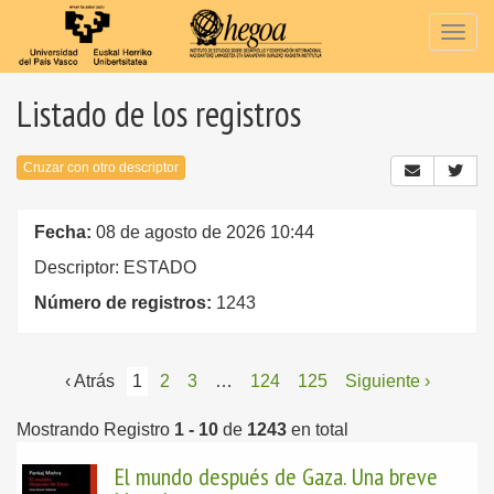
Togg
navig
Listado de los registros
Cruzar con otro descriptor
Fecha:
08 de agosto de 2026 10:44
Descriptor: ESTADO
Número de registros:
1243
‹ Atrás
1
2
3
…
124
125
Siguiente ›
Mostrando Registro
1 - 10
de
1243
en total
El mundo después de Gaza. Una breve