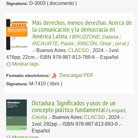
D-3003 ( documento )
Signatura:
Más derechos, menos derechas. Acerca de
la comunicación y la democracia en
América Latina.
/
BRUZZONE, Daiana
;
RICAURTE, Paola
;
RINCÓN, Omar
;
(et al.)
.-
Buenos Aires:
CLACSO
, 2024
.- 1vol;
476pp; 22cm .- ISBN 978-987-813-789-6 .-
Español
Mostrar tags
Descargar PDF
Formato electrónico:
M-7410 ( libro )
Signatura:
Dictadura. Significados y usos de un
concepto político fundamental
/
Lesgart,
Cecilia
.-
Buenos Aires:
CLACSO
, 2024
.-
1vol; 292pp .- ISBN 978-987-813-893-0 .-
Español
Mostrar tags