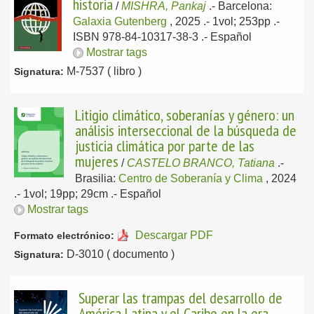
historia
/
MISHRA, Pankaj
.-
Barcelona:
Galaxia Gutenberg
, 2025
.- 1vol; 253pp .-
ISBN 978-84-10317-38-3 .-
Español
Mostrar tags
M-7537 ( libro )
Signatura:
Litigio climático, soberanías y género: un
análisis interseccional de la búsqueda de
justicia climática por parte de las
mujeres
/
CASTELO BRANCO, Tatiana
.-
Brasilia:
Centro de Soberanía y Clima
, 2024
.- 1vol; 19pp; 29cm .-
Español
Mostrar tags
Descargar PDF
Formato electrónico:
D-3010 ( documento )
Signatura:
Superar las trampas del desarrollo de
América Latina y el Caribe en la era