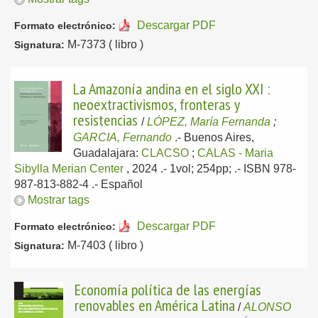
Descargar PDF
Formato electrónico:
M-7373 ( libro )
Signatura:
La Amazonía andina en el siglo XXI :
neoextractivismos, fronteras y
resistencias
/
LÓPEZ, María Fernanda
;
GARCIA, Fernando
.-
Buenos Aires,
Guadalajara:
CLACSO
;
CALAS - Maria
Sibylla Merian Center
, 2024
.- 1vol; 254pp; .- ISBN 978-
987-813-882-4 .-
Español
Mostrar tags
Descargar PDF
Formato electrónico:
M-7403 ( libro )
Signatura:
Economía política de las energías
renovables en América Latina
/
ALONSO