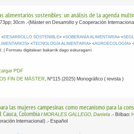
as alimentarios sostenibles: un análisis de la agenda mult
; 73pp; 30cm .-(Máster en Desarrollo y Cooperación Internacion
 <
DESARROLLO SOSTENIBLE
> <
SOBERANÍA ALIMENTARIA
> <
SEGU
LIMENTARIOS
> <
TECNOLOGÍA ALIMENTARIA
> <
AGROECOLOGÍA
> 
l. | Formatu digitalean bakarrik dago eskuragarri.
cargar PDF
OS FIN DE MÁSTER
, Nº115 (2025) Monográfico ( revista )
a para las mujeres campesinas como mecanismo para la cons
l Cauca, Colombia
/
MORALES GALLEGO, Daniela
.-
Bilbao:
ración Internacional) .-
Español