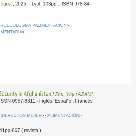
egoa
, 2025
.- 1vol; 103pp .- ISBN 978-84-
GROECOLOGÍA
> <
ALIMENTACIÓN
>
IMENTARIA
>
curity in Afghanistan
/
Zhu, Yiqi
;
AZAMI,
- ISSN 0957-8811.-
Inglés, Español, Francés
<
DERECHOS-MUJER
> <
ALIMENTACIÓN
>
41pp-867 ( revista )