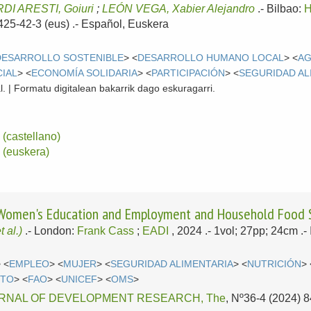
DI ARESTI, Goiuri
;
LEÓN VEGA, Xabier Alejandro
.-
Bilbao:
H
25-42-3 (eus) .-
Español, Euskera
DESARROLLO SOSTENIBLE
> <
DESARROLLO HUMANO LOCAL
> <
A
IAL
> <
ECONOMÍA SOLIDARIA
> <
PARTICIPACIÓN
> <
SEGURIDAD AL
l. | Formatu digitalean bakarrik dago eskuragarri.
(castellano)
(euskera)
Women's Education and Employment and Household Food Se
t al.)
.-
London:
Frank Cass
;
EADI
, 2024
.- 1vol; 27pp; 24cm .
 <
EMPLEO
> <
MUJER
> <
SEGURIDAD ALIMENTARIA
> <
NUTRICIÓN
> 
NTO
> <
FAO
> <
UNICEF
> <
OMS
>
RNAL OF DEVELOPMENT RESEARCH, The
, Nº36-4 (2024) 8