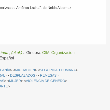
nterizas de América Latina", de Neida Albornoz-
Linda
;
(et al.)
.-
Ginebra:
OIM. Organizacion
Español
EANÍA
> <
MIGRACIÓN
> <
SEGURIDAD HUMANA
>
RAL
> <
DESPLAZADOS
> <
REMESAS
>
AS
> <
MUJER
> <
VIOLENCIA DE GÉNERO
>
ORTE
>