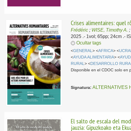
Crises alimentaires: quel 
Frédéric
;
WISE, Timothy A.
2025
.- 1vol; 65pp; 24cm .-
Ocultar tags
<
GENERAL
> <
AFRICA
> <
UCRA
<
AYUDA ALIMENTARIA
> <
AYUD
RURAL
> <
DESARROLLO RURA
Disponible en el CDOC solo en 
ALTERNATIVES 
Signatura:
El salto de escala del mo
jauzia: Gipuzkoako eta Eku