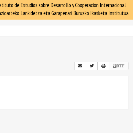
stituto de Estudios sobre Desarrollo y Cooperación Internacional
zioarteko Lankidetza eta Garapenari Buruzko Ikasketa Institutua
RTF