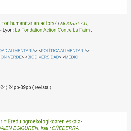
e for humanitarian actors?
/
MOUSSEAU,
.-
Lyon:
La Fondation Action Contre La Faim
,
DAD ALIMENTARIA
> <
POLÍTICA ALIMENTARIA
>
IÓN VERDE
> <
BIODIVERSIDAD
> <
MEDIO
024) 24pp-89pp ( revista )
or = Eredu agroekologikoaren eskala-
AIEN EGIGUREN, Irati
;
OÑEDERRA