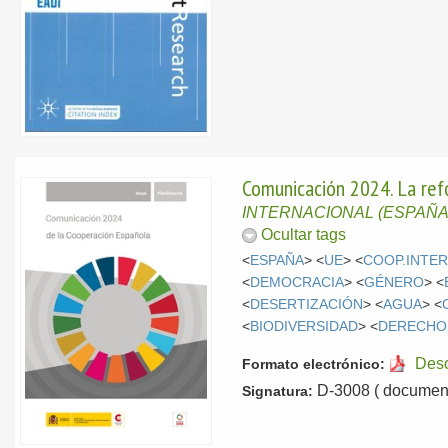
Comunicación 2024. La ref
INTERNACIONAL (ESPAÑA
Ocultar tags
<
ESPAÑA
> <
UE
> <
COOP.INTE
<
DEMOCRACIA
> <
GÉNERO
> <
<
DESERTIZACIÓN
> <
AGUA
> <
<
BIODIVERSIDAD
> <
DERECHO
Des
Formato electrónico:
D-3008 ( document
Signatura: