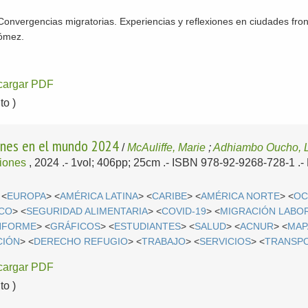
Convergencias migratorias. Experiencias y reflexiones en ciudades fro
Gómez.
cargar PDF
o )
iones en el mundo 2024
/
McAuliffe, Marie
;
Adhiambo Oucho, 
ciones
, 2024
.- 1vol; 406pp; 25cm .- ISBN 978-92-9268-728-1 .-
 <
EUROPA
> <
AMÉRICA LATINA
> <
CARIBE
> <
AMÉRICA NORTE
> <
OC
ICO
> <
SEGURIDAD ALIMENTARIA
> <
COVID-19
> <
MIGRACIÓN LABO
NFORME
> <
GRÁFICOS
> <
ESTUDIANTES
> <
SALUD
> <
ACNUR
> <
MAP
CIÓN
> <
DERECHO REFUGIO
> <
TRABAJO
> <
SERVICIOS
> <
TRANSP
cargar PDF
o )