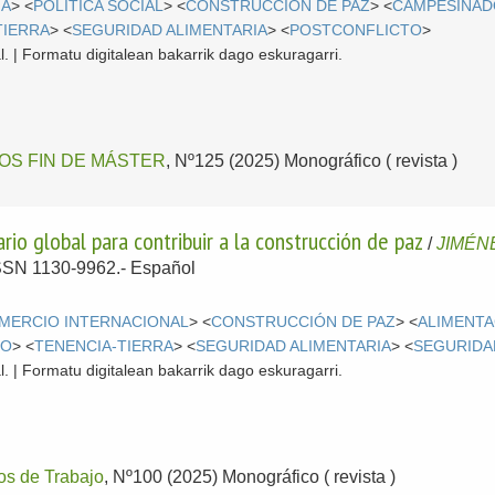
IA
> <
POLÍTICA SOCIAL
> <
CONSTRUCCIÓN DE PAZ
> <
CAMPESINA
TIERRA
> <
SEGURIDAD ALIMENTARIA
> <
POSTCONFLICTO
>
l. | Formatu digitalean bakarrik dago eskuragarri.
OS FIN DE MÁSTER
, Nº125 (2025) Monográfico ( revista )
rio global para contribuir a la construcción de paz
/
JIMÉN
 ISSN 1130-9962.-
Español
MERCIO INTERNACIONAL
> <
CONSTRUCCIÓN DE PAZ
> <
ALIMENTA
MO
> <
TENENCIA-TIERRA
> <
SEGURIDAD ALIMENTARIA
> <
SEGURIDA
l. | Formatu digitalean bakarrik dago eskuragarri.
s de Trabajo
, Nº100 (2025) Monográfico ( revista )