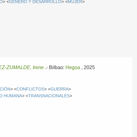
DO
> <
GÉNERO Y DESARROLLO
> <
MUJER
>
EZ-ZUMALDE, Irene
.-
Bilbao:
Hegoa
, 2025
CIÓN
> <
CONFLICTOS
> <
GUERRA
>
D HUMANA
> <
TRANSNACIONALES
>