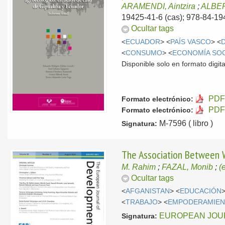
ARAMENDI, Aintzira
;
ALBER
19425-41-6 (cas); 978-84-194
Ocultar tags
<
ECUADOR
> <
PAÍS VASCO
> <
<
CONSUMO
> <
ECONOMÍA SOC
Disponible solo en formato digita
PDF 
Formato electrónico:
PDF 
Formato electrónico:
M-7596 ( libro )
Signatura:
The Association Between 
M. Rahim
;
FAZAL, Monib
;
(e
Ocultar tags
<
AFGANISTAN
> <
EDUCACIÓN
>
<
TRABAJO
> <
EMPODERAMIE
EUROPEAN JOU
Signatura: