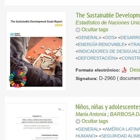
The Sustainable Developm
Estadístico de Naciones Uni
Ocultar tags
<
GENERAL
> <
ODS
> <
DESARR
<
ENERGÍA RENOVABLE
> <
TRA
<
INDICADORES DE DESIGUAL
<
DEFORESTACIÓN
> <
CONSTR
Des
Formato electrónico:
D-2960 ( document
Signatura:
Niños, niñas y adolescente
María Antonia
;
BARBOSA DE
Ocultar tags
<
GENERAL
> <
AMÉRICA LATIN
HUMANO
> <
SEGURIDAD ALIM