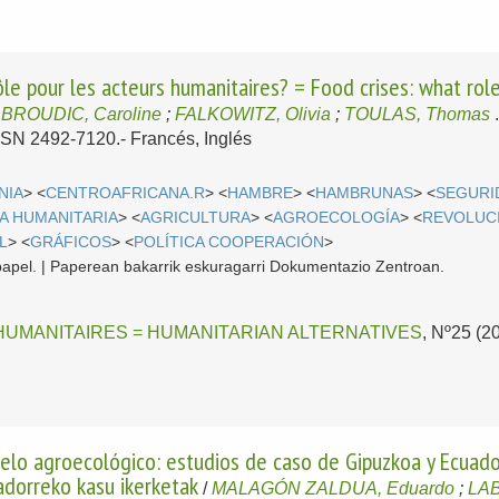
rôle pour les acteurs humanitaires? = Food crises: what rol
;
BROUDIC, Caroline
;
FALKOWITZ, Olivia
;
TOULAS, Thomas
 ISSN 2492-7120.-
Francés, Inglés
NIA
> <
CENTROAFRICANA.R
> <
HAMBRE
> <
HAMBRUNAS
> <
SEGURI
A HUMANITARIA
> <
AGRICULTURA
> <
AGROECOLOGÍA
> <
REVOLUC
L
> <
GRÁFICOS
> <
POLÍTICA COOPERACIÓN
>
papel. | Paperean bakarrik eskuragarri Dokumentazio Zentroan.
HUMANITAIRES = HUMANITARIAN ALTERNATIVES
, Nº25 (2
delo agroecológico: estudios de caso de Gipuzkoa y Ecuad
adorreko kasu ikerketak
/
MALAGÓN ZALDUA, Eduardo
;
LAB