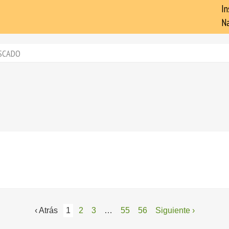
In
Na
SCADO
‹ Atrás
1
2
3
…
55
56
Siguiente ›