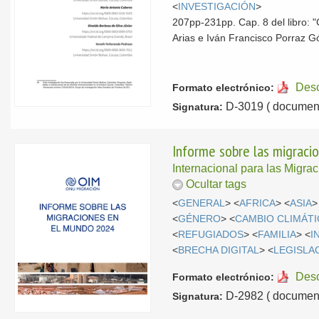
<
INVESTIGACIÓN
>
207pp-231pp. Cap. 8 del libro: "
Arias e Iván Francisco Porraz 
Des
Formato electrónico:
D-3019 ( document
Signatura:
Informe sobre las migrac
Internacional para las Migra
Ocultar tags
<
GENERAL
> <
AFRICA
> <
ASIA
>
<
GÉNERO
> <
CAMBIO CLIMÁT
<
REFUGIADOS
> <
FAMILIA
> <
I
<
BRECHA DIGITAL
> <
LEGISLA
Des
Formato electrónico:
D-2982 ( document
Signatura: