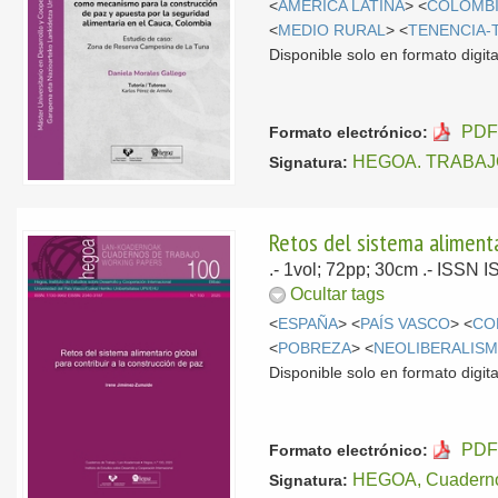
<
AMÉRICA LATINA
> <
COLOMB
<
MEDIO RURAL
> <
TENENCIA-
Disponible solo en formato digita
PDF
Formato electrónico:
HEGOA. TRABAJ
Signatura:
Retos del sistema alimenta
.- 1vol; 72pp; 30cm .- ISSN
Ocultar tags
<
ESPAÑA
> <
PAÍS VASCO
> <
CO
<
POBREZA
> <
NEOLIBERALIS
Disponible solo en formato digita
PDF
Formato electrónico:
HEGOA, Cuaderno
Signatura: