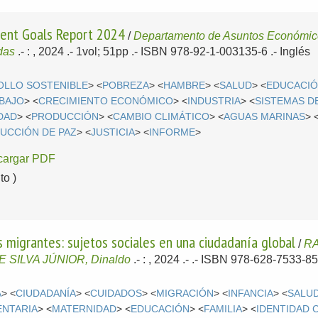
ent Goals Report 2024
/
Departamento de Asuntos Económico
das
.-
: , 2024
.- 1vol; 51pp .- ISBN 978-92-1-003135-6 .-
Inglés
OLLO SOSTENIBLE
> <
POBREZA
> <
HAMBRE
> <
SALUD
> <
EDUCACI
BAJO
> <
CRECIMIENTO ECONÓMICO
> <
INDUSTRIA
> <
SISTEMAS D
DAD
> <
PRODUCCIÓN
> <
CAMBIO CLIMÁTICO
> <
AGUAS MARINAS
> 
UCCIÓN DE PAZ
> <
JUSTICIA
> <
INFORME
>
cargar PDF
o )
s migrantes: sujetos sociales en una ciudadanía global
/
RA
 SILVA JÚNIOR, Dinaldo
.-
: , 2024
.- .- ISBN 978-628-7533-85
A
> <
CIUDADANÍA
> <
CUIDADOS
> <
MIGRACIÓN
> <
INFANCIA
> <
SALU
ENTARIA
> <
MATERNIDAD
> <
EDUCACIÓN
> <
FAMILIA
> <
IDENTIDAD 