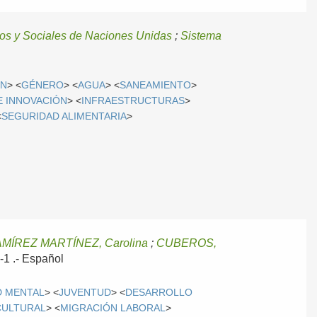
s y Sociales de Naciones Unidas
;
Sistema
ÓN
> <
GÉNERO
> <
AGUA
> <
SANEAMIENTO
>
E INNOVACIÓN
> <
INFRAESTRUCTURAS
>
<
SEGURIDAD ALIMENTARIA
>
MÍREZ MARTÍNEZ, Carolina
;
CUBEROS,
-1 .-
Español
D MENTAL
> <
JUVENTUD
> <
DESARROLLO
CULTURAL
> <
MIGRACIÓN LABORAL
>