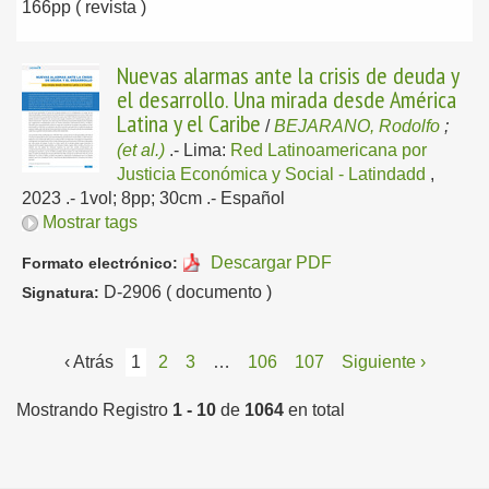
166pp ( revista )
Nuevas alarmas ante la crisis de deuda y
el desarrollo. Una mirada desde América
Latina y el Caribe
/
BEJARANO, Rodolfo
;
(et al.)
.-
Lima:
Red Latinoamericana por
Justicia Económica y Social - Latindadd
,
2023
.- 1vol; 8pp; 30cm .-
Español
Mostrar tags
Descargar PDF
Formato electrónico:
D-2906 ( documento )
Signatura:
‹ Atrás
1
2
3
…
106
107
Siguiente ›
Mostrando Registro
1 - 10
de
1064
en total