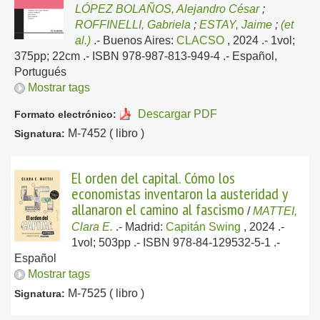
LÓPEZ BOLAÑOS, Alejandro César
;
ROFFINELLI, Gabriela
;
ESTAY, Jaime
;
(et
al.)
.-
Buenos Aires:
CLACSO
, 2024
.- 1vol;
375pp; 22cm .- ISBN 978-987-813-949-4 .-
Español,
Portugués
Mostrar tags
Descargar PDF
Formato electrónico:
M-7452 ( libro )
Signatura:
El orden del capital. Cómo los
economistas inventaron la austeridad y
allanaron el camino al fascismo
/
MATTEI,
Clara E.
.-
Madrid:
Capitán Swing
, 2024
.-
1vol; 503pp .- ISBN 978-84-129532-5-1 .-
Español
Mostrar tags
M-7525 ( libro )
Signatura: