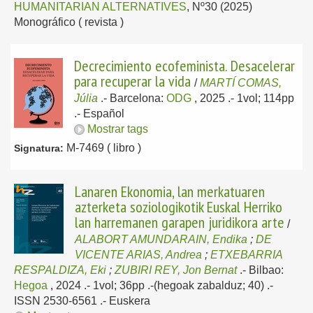
HUMANITARIAN ALTERNATIVES
, Nº30 (2025)
Monográfico ( revista )
Decrecimiento ecofeminista. Desacelerar
para recuperar la vida
/
MARTÍ COMAS,
Júlia
.-
Barcelona:
ODG
, 2025
.- 1vol; 114pp
.-
Español
Mostrar tags
M-7469 ( libro )
Signatura:
Lanaren Ekonomia, lan merkatuaren
azterketa soziologikotik Euskal Herriko
lan harremanen garapen juridikora arte
/
ALABORT AMUNDARAIN, Endika
;
DE
VICENTE ARIAS, Andrea
;
ETXEBARRIA
RESPALDIZA, Eki
;
ZUBIRI REY, Jon Bernat
.-
Bilbao:
Hegoa
, 2024
.- 1vol; 36pp .-(hegoak zabalduz; 40) .-
ISSN 2530-6561 .-
Euskera