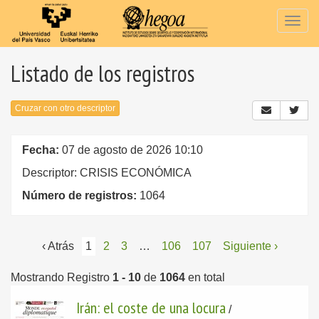
Togg
navig
Listado de los registros
Cruzar con otro descriptor
Fecha:
07 de agosto de 2026 10:10
Descriptor: CRISIS ECONÓMICA
Número de registros:
1064
‹ Atrás
1
2
3
…
106
107
Siguiente ›
Mostrando Registro
1 - 10
de
1064
en total
Irán: el coste de una locura
/