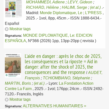
MOHAMMEDI, Adlene
;
LEVY, Gideon
;
RICHARD, Hélène
;
HALIMI, Serge
;
(et al.)
.-
Madrid:
Monde Diplomatique, Le
;
L'PRESS
,
2025
.- 1vol, 8pp, 45cm .- ISSN 1888-6434.-
Español
Mostrar tags
MONDE DIPLOMATIQUE, Le: EDICION
Signatura:
ESPAÑOLA
, Nº366 (2026) 1pp, 13pp-20pp ( revista )
L’aide en danger : après le choc de 2025,
les conséquences et la riposte = Aid in
danger: after the shock of 2025, the
consequences and the response
/
AUDET,
François
;
TCHIOMBIANO, Stéphanie
;
MARTIN, Boris
;
(et al.)
.-
Lyon:
La Fondation Action
Contre La Faim
, 2025
.- 1vol; 176pp; 24cm .- ISSN 2492-
7120.-
Francés, Inglés
Mostrar tags
ALTERNATIVES HUMANITAIRES =
Signatura: