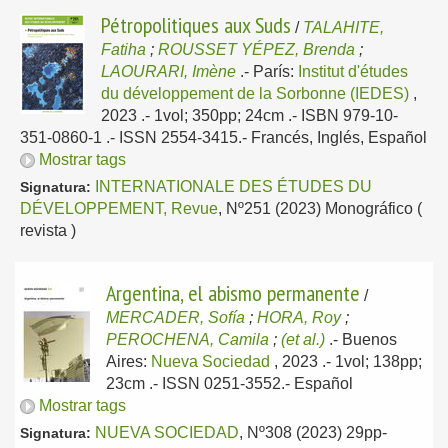
Pétropolitiques aux Suds
/
TALAHITE,
Fatiha
;
ROUSSET YÉPEZ, Brenda
;
LAOURARI, Imène
.-
París:
Institut d'études
du développement de la Sorbonne (IEDES)
,
2023
.- 1vol; 350pp; 24cm .- ISBN 979-10-
351-0860-1 .- ISSN 2554-3415.-
Francés, Inglés, Español
Mostrar tags
INTERNATIONALE DES ÉTUDES DU
Signatura:
DÉVELOPPEMENT, Revue
, Nº251 (2023) Monográfico (
revista )
Argentina, el abismo permanente
/
MERCADER, Sofía
;
HORA, Roy
;
PEROCHENA, Camila
;
(et al.)
.-
Buenos
Aires:
Nueva Sociedad
, 2023
.- 1vol; 138pp;
23cm .- ISSN 0251-3552.-
Español
Mostrar tags
NUEVA SOCIEDAD
, Nº308 (2023) 29pp-
Signatura: