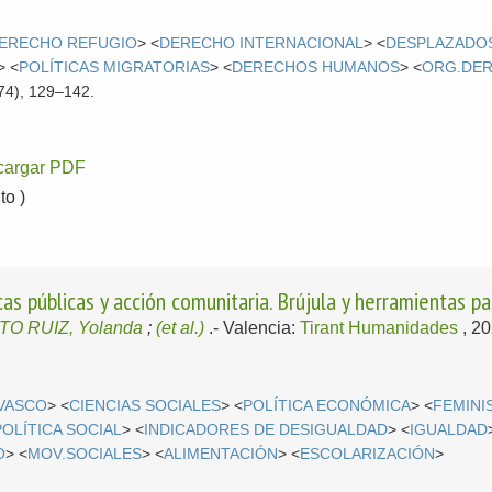
ERECHO REFUGIO
> <
DERECHO INTERNACIONAL
> <
DESPLAZADO
> <
POLÍTICAS MIGRATORIAS
> <
DERECHOS HUMANOS
> <
ORG.DE
74), 129–142.
cargar PDF
o )
as públicas y acción comunitaria. Brújula y herramientas pa
TO RUIZ, Yolanda
;
(et al.)
.-
Valencia:
Tirant Humanidades
, 2
 VASCO
> <
CIENCIAS SOCIALES
> <
POLÍTICA ECONÓMICA
> <
FEMINI
POLÍTICA SOCIAL
> <
INDICADORES DE DESIGUALDAD
> <
IGUALDAD
O
> <
MOV.SOCIALES
> <
ALIMENTACIÓN
> <
ESCOLARIZACIÓN
>