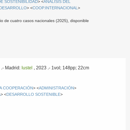
E SOSTENIBILIDAD
> <
ANÁLISIS DEL
 DESARROLLO
> <
COOP.INTERNACIONAL
>
dio de cuatro casos nacionales (2025), disponible
n
.-
Madrid:
Iustel
, 2023
.- 1vol; 148pp; 22cm
CA COOPERACIÓN
> <
ADMINISTRACIÓN
>
A
> <
DESARROLLO SOSTENIBLE
>