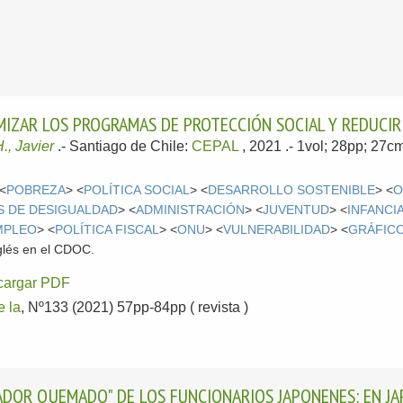
MIZAR LOS PROGRAMAS DE PROTECCIÓN SOCIAL Y REDUCIR 
 Javier
.-
Santiago de Chile:
CEPAL
, 2021
.- 1vol; 28pp; 27c
 <
POBREZA
> <
POLÍTICA SOCIAL
> <
DESARROLLO SOSTENIBLE
> <
O
S DE DESIGUALDAD
> <
ADMINISTRACIÓN
> <
JUVENTUD
> <
INFANCI
MPLEO
> <
POLÍTICA FISCAL
> <
ONU
> <
VULNERABILIDAD
> <
GRÁFIC
glés en el CDOC.
cargar PDF
e la
, Nº133 (2021) 57pp-84pp ( revista )
JADOR QUEMADO" DE LOS FUNCIONARIOS JAPONENES: EN JA