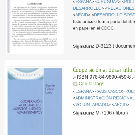
<
ESPAÑA
> <
URUGUAY
> <
POLÍ
DESARROLLO
> <
RELACIONES
<
AECID
> <
DESARROLLO SOST
Este artículo forma parte del li
en papel en el CDOC.
D-3123 ( document
Signatura:
Cooperación al desarrollo.
.- ISBN 978-84-9890-459-8 .
Ocultar tags
<
ESPAÑA
> <
PAÍS VASCO
> <
UE
<
ADMINISTRACIÓN REGIONAL
<
VOLUNTARIADO
> <
AECID
>
M-7196 ( libro )
Signatura: