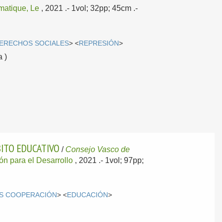
matique, Le
, 2021
.- 1vol; 32pp; 45cm .-
ERECHOS SOCIALES
> <
REPRESIÓN
>
a )
BITO EDUCATIVO
/
Consejo Vasco de
n para el Desarrollo
, 2021
.- 1vol; 97pp;
AS COOPERACIÓN
> <
EDUCACIÓN
>