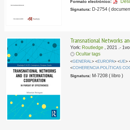
Des
Formato electrónico:
D-2754 ( document
Signatura:
Transnational Networks and
York:
Routledge
, 2021
.- 1v
Ocultar tags
<
GENERAL
> <
EUROPA
> <
UE
> 
<
COHERENCIA POLÍTICAS C
M-7208 ( libro )
Signatura: