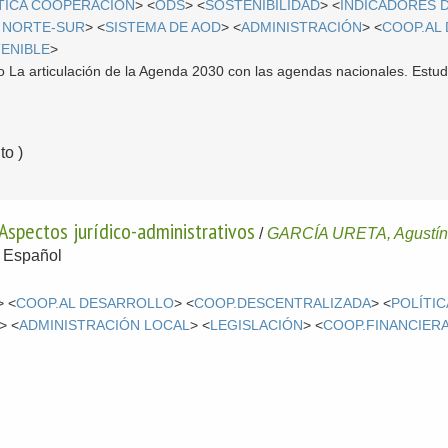
TICA COOPERACIÓN
> <
ODS
> <
SOSTENIBILIDAD
> <
INDICADORES D
 NORTE-SUR
> <
SISTEMA DE AOD
> <
ADMINISTRACIÓN
> <
COOP.AL
ENIBLE
>
bro La articulación de la Agenda 2030 con las agendas nacionales. Estu
o )
 Aspectos jurídico-administrativos
/
GARCÍA URETA, Agustí
-
Español
> <
COOP.AL DESARROLLO
> <
COOP.DESCENTRALIZADA
> <
POLÍTI
> <
ADMINISTRACIÓN LOCAL
> <
LEGISLACIÓN
> <
COOP.FINANCIER