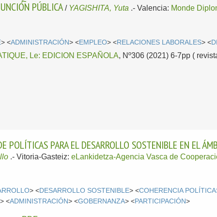
FUNCIÓN PÚBLICA
/
YAGISHITA, Yuta
.-
Valencia:
Monde Diplo
E
> <
ADMINISTRACIÓN
> <
EMPLEO
> <
RELACIONES LABORALES
> <
D
TIQUE, Le: EDICION ESPAÑOLA
, Nº306 (2021) 6-7pp ( revist
E POLÍTICAS PARA EL DESARROLLO SOSTENIBLE EN EL ÁM
llo
.-
Vitoria-Gasteiz:
eLankidetza-Agencia Vasca de Cooperació
ARROLLO
> <
DESARROLLO SOSTENIBLE
> <
COHERENCIA POLÍTIC
A
> <
ADMINISTRACIÓN
> <
GOBERNANZA
> <
PARTICIPACIÓN
>