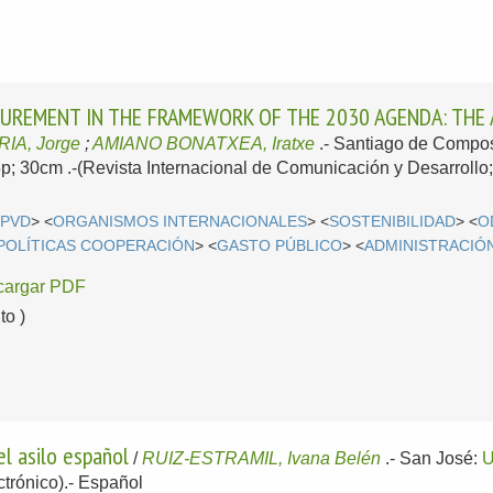
CUREMENT IN THE FRAMEWORK OF THE 2030 AGENDA: THE 
IA, Jorge
;
AMIANO BONATXEA, Iratxe
.-
Santiago de Compos
15p; 30cm .-(Revista Internacional de Comunicación y Desarrollo
<
PVD
> <
ORGANISMOS INTERNACIONALES
> <
SOSTENIBILIDAD
> <
O
POLÍTICAS COOPERACIÓN
> <
GASTO PÚBLICO
> <
ADMINISTRACIÓ
cargar PDF
o )
el asilo español
/
RUIZ-ESTRAMIL, Ivana Belén
.-
San José:
U
trónico).-
Español