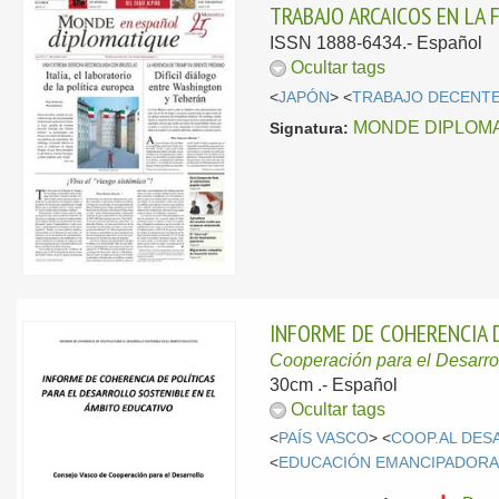
TRABAJO ARCAICOS EN LA 
ISSN 1888-6434.-
Español
Ocultar tags
<
JAPÓN
> <
TRABAJO DECENT
MONDE DIPLOMA
Signatura:
INFORME DE COHERENCIA D
Cooperación para el Desarro
30cm .-
Español
Ocultar tags
<
PAÍS VASCO
> <
COOP.AL DES
<
EDUCACIÓN EMANCIPADOR