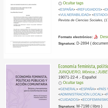
Ocultar tags
<
ESPAÑA
> <
REFUGIADOS
> <
D
<
VULNERABILIDAD
> <
ESTADO
Revista de Ciencias Sociales,
(1
Des
Formato electrónico:
D-2894 ( document
Signatura:
Economía feminista, polític
JUNQUERO, Mònica
;
JUBE
19071-22-4 .-
Español
Ocultar tags
<
GENERAL
> <
ESPAÑA
> <
PAÍS
<
ADMINISTRACIÓN LOCAL
> <
<
CUIDADOS
> <
ECOFEMINISM
M-7198 ( libro )
Signatura: