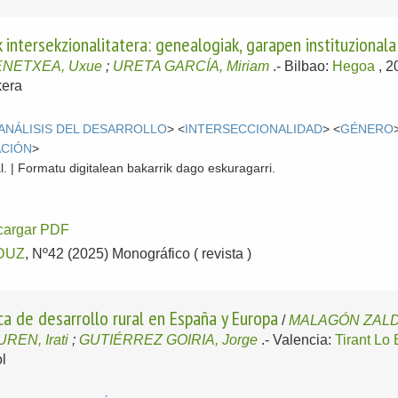
intersekzionalitatera: genealogiak, garapen instituzionala
ENETXEA, Uxue
;
URETA GARCÍA, Miriam
.-
Bilbao:
Hegoa
, 
kera
ANÁLISIS DEL DESARROLLO
> <
INTERSECCIONALIDAD
> <
GÉNERO
ACIÓN
>
l. | Formatu digitalean bakarrik dago eskuragarri.
cargar PDF
DUZ
, Nº42 (2025) Monográfico ( revista )
ca de desarrollo rural en España y Europa
/
MALAGÓN ZALD
REN, Irati
;
GUTIÉRREZ GOIRIA, Jorge
.-
Valencia:
Tirant Lo
l