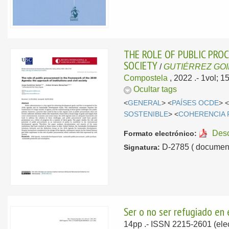
THE ROLE OF PUBLIC PRO
SOCIETY
/
GUTIÉRREZ GOIR
Compostela
, 2022
.- 1vol; 
Ocultar tags
<
GENERAL
> <
PAÍSES OCDE
> 
SOSTENIBLE
> <
COHERENCIA 
Des
Formato electrónico:
D-2785 ( document
Signatura:
Ser o no ser refugiado en 
14pp .- ISSN 2215-2601 (elec