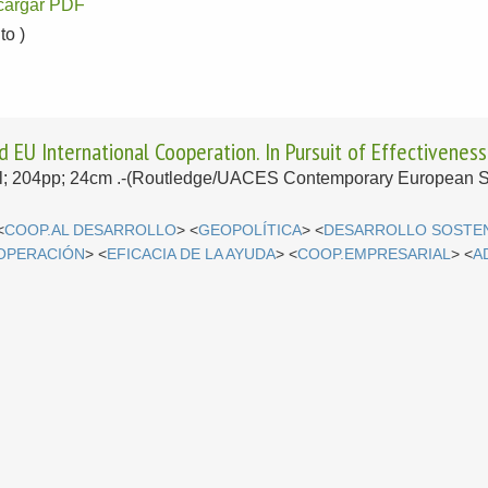
cargar PDF
o )
 EU International Cooperation. In Pursuit of Effectiveness
ol; 204pp; 24cm .-(Routledge/UACES Contemporary European St
<
COOP.AL DESARROLLO
> <
GEOPOLÍTICA
> <
DESARROLLO SOSTEN
OOPERACIÓN
> <
EFICACIA DE LA AYUDA
> <
COOP.EMPRESARIAL
> <
A