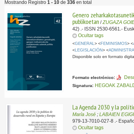
Mostrando Registro
1 - 10
de
336
en total
Genero zeharkakotasunetik 
publikoetan
/
ZUGAZA GOI
42) .- ISSN 2530-6561.-
Eus
Ocultar tags
<
GENERAL
> <
FEMINISMOS
> <
<
LEGISLACIÓN
> <
ADMINISTR
Disponible solo en formato digita
Des
Formato electrónico:
HEGOAK ZABAL
Signatura:
La Agenda 2030 y la políti
María José
;
LABAIEN EGIGU
979-13-7010-027-8 .-
Españo
Ocultar tags