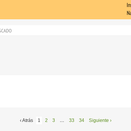
In
Na
SCADO
‹ Atrás
1
2
3
…
33
34
Siguiente ›