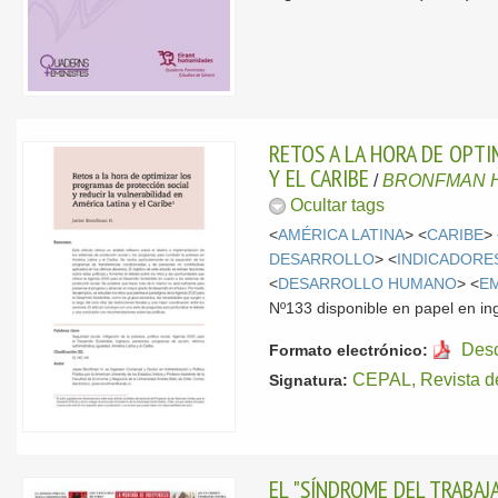
RETOS A LA HORA DE OPTI
Y EL CARIBE
/
BRONFMAN H.,
Ocultar tags
<
AMÉRICA LATINA
> <
CARIBE
>
DESARROLLO
> <
INDICADORE
<
DESARROLLO HUMANO
> <
E
Nº133 disponible en papel en in
Des
Formato electrónico:
CEPAL, Revista d
Signatura:
EL "SÍNDROME DEL TRABA