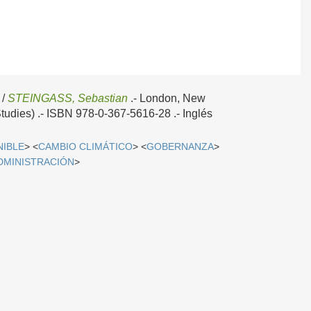
/
STEINGASS, Sebastian
.-
London, New
udies) .- ISBN 978-0-367-5616-28 .-
Inglés
IBLE
> <
CAMBIO CLIMÁTICO
> <
GOBERNANZA
>
DMINISTRACIÓN
>