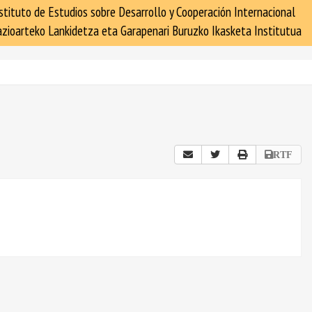
stituto de Estudios sobre Desarrollo y Cooperación Internacional
zioarteko Lankidetza eta Garapenari Buruzko Ikasketa Institutua
RTF