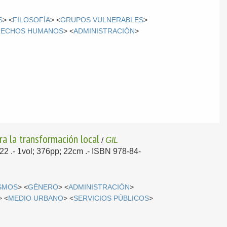
S
> <
FILOSOFÍA
> <
GRUPOS VULNERABLES
>
RECHOS HUMANOS
> <
ADMINISTRACIÓN
>
ra la transformación local
/
GIL
022
.- 1vol; 376pp; 22cm .- ISBN 978-84-
SMOS
> <
GÉNERO
> <
ADMINISTRACIÓN
>
> <
MEDIO URBANO
> <
SERVICIOS PÚBLICOS
>