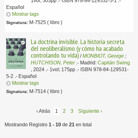
1vol; 503pp .- ISBN 978-84-129532-5-1 .-
Español
Mostrar tags
M-7525 ( libro )
Signatura:
La doctrina invisible. La historia secreta
del neoliberalismo (y cómo ha acabado
controlando tu vida)
/
MONBIOT, George
;
HUTCHISON, Peter
.-
Madrid:
Capitán Swing
, 2024
.- 1vol; 175pp .- ISBN 978-84-129531-
5-2 .-
Español
Mostrar tags
M-7514 ( libro )
Signatura:
‹ Atrás
1
2
3
Siguiente ›
Mostrando Registro
1 - 10
de
21
en total