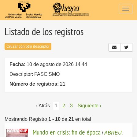
Togg
navig
Listado de los registros
Cruzar con otro descriptor
Fecha:
10 de agosto de 2026 14:44
Descriptor: FASCISMO
Número de registros:
21
‹ Atrás
1
2
3
Siguiente ›
Mostrando Registro
1 - 10
de
21
en total
Mundo en crisis: fin de época
/
ABREU,