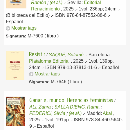
Ramón
;
(et al.)
.-
Sevilla:
Editorial
Renacimiento
, 2025
.- 1vol; 236pp; 24cm .-
(Biblioteca del Exilio) .- ISBN 978-84-87552-88-6 .-
Español
Mostrar tags
M-7600 ( libro )
Signatura:
Resistir
/
SAQUÉ, Salomé
.-
Barcelona:
Plataforma Editorial
, 2025
.- 1vol, 139pp,
24cm .- ISBN 979-13-87813-11-6 .-
Español
Mostrar tags
M-7646 ( libro )
Signatura:
Ganar el mundo. Herencias feministas
/
ALI, Zahra
;
SALLA DIENG, Rama
;
FEDERICI, Silvia
;
(et al.)
.-
Madrid:
Akal
,
2025
.- 1vol; 191pp .- ISBN 978-84-460-5640-
9 .-
Español