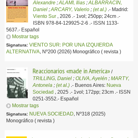
Alexandre
;
ALAMI, Ilias
;
ALBARRACÍN,
Daniel
;
ARCARY, Valerio
;
(et al.)
.-
Madrid:
Viento Sur
, 2026
.- 1vol; 250pp; 24cm .-
ISBN 978-84-129925-2-6 .- ISSN 1133-
5637.-
Español
Mostrar tags
VIENTO SUR: POR UNA IZQUIERDA
Signatura:
ALTERNATIVA
, Nº200 (2026) Monográfico ( revista )
Reaccionarios «made in America»
/
TRILLING, Daniel
;
OLIVA, Ayelén
;
MARTY,
Antonela
;
(et al.)
.-
Buenos Aires:
Nueva
Sociedad
, 2025
.- 1vol; 172pp; 23cm .- ISSN
0251-3552.-
Español
Mostrar tags
NUEVA SOCIEDAD
, Nº318 (2025)
Signatura:
Monográfico ( revista )