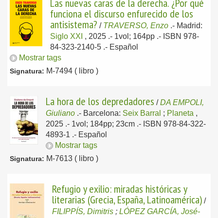
Las nuevas caras de la derecha. ¿Por qué
funciona el discurso enfurecido de los
antisistema?
/
TRAVERSO, Enzo
.-
Madrid:
Siglo XXI
, 2025
.- 1vol; 164pp .- ISBN 978-
84-323-2140-5 .-
Español
Mostrar tags
M-7494 ( libro )
Signatura:
La hora de los depredadores
/
DA EMPOLI,
Giuliano
.-
Barcelona:
Seix Barral
;
Planeta
,
2025
.- 1vol; 184pp; 23cm .- ISBN 978-84-322-
4893-1 .-
Español
Mostrar tags
M-7613 ( libro )
Signatura:
Refugio y exilio: miradas históricas y
literarias (Grecia, España, Latinoamérica)
/
FILIPPÍS, Dimitris
;
LÓPEZ GARCÍA, José-