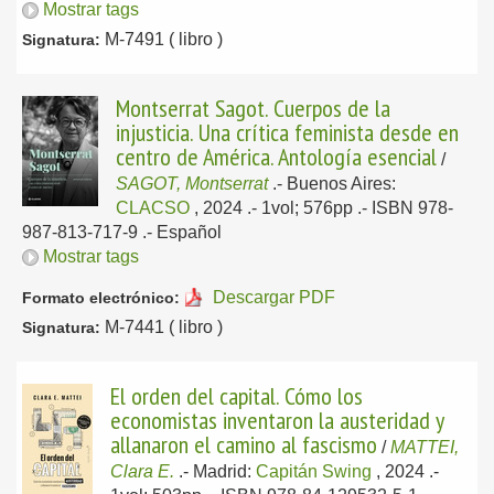
Mostrar tags
M-7491 ( libro )
Signatura:
Montserrat Sagot. Cuerpos de la
injusticia. Una crítica feminista desde en
centro de América. Antología esencial
/
SAGOT, Montserrat
.-
Buenos Aires:
CLACSO
, 2024
.- 1vol; 576pp .- ISBN 978-
987-813-717-9 .-
Español
Mostrar tags
Descargar PDF
Formato electrónico:
M-7441 ( libro )
Signatura:
El orden del capital. Cómo los
economistas inventaron la austeridad y
allanaron el camino al fascismo
/
MATTEI,
Clara E.
.-
Madrid:
Capitán Swing
, 2024
.-