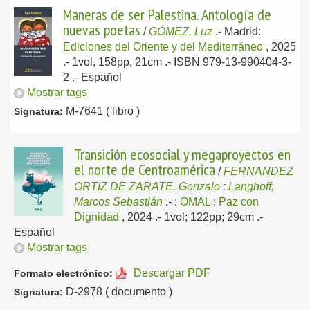
Maneras de ser Palestina. Antología de
nuevas poetas
/
GÓMEZ, Luz
.-
Madrid:
Ediciones del Oriente y del Mediterráneo
, 2025
.- 1vol, 158pp, 21cm .- ISBN 979-13-990404-3-
2 .-
Español
Mostrar tags
M-7641 ( libro )
Signatura:
Transición ecosocial y megaproyectos en
el norte de Centroamérica
/
FERNANDEZ
ORTIZ DE ZARATE, Gonzalo
;
Langhoff,
Marcos Sebastián
.-
:
OMAL
;
Paz con
Dignidad
, 2024
.- 1vol; 122pp; 29cm .-
Español
Mostrar tags
Descargar PDF
Formato electrónico:
D-2978 ( documento )
Signatura: