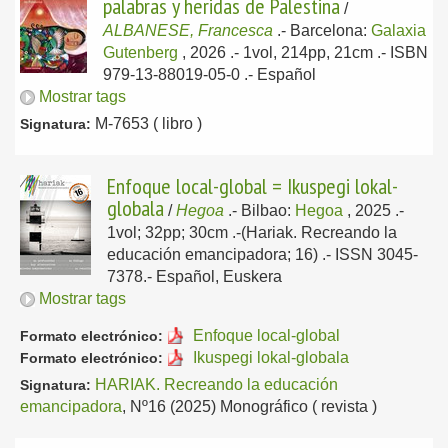
palabras y heridas de Palestina
/
ALBANESE, Francesca
.-
Barcelona:
Galaxia
Gutenberg
, 2026
.- 1vol, 214pp, 21cm .- ISBN
979-13-88019-05-0 .-
Español
Mostrar tags
M-7653 ( libro )
Signatura:
Enfoque local-global = Ikuspegi lokal-
globala
/
Hegoa
.-
Bilbao:
Hegoa
, 2025
.-
1vol; 32pp; 30cm .-(Hariak. Recreando la
educación emancipadora; 16) .- ISSN 3045-
7378.-
Español, Euskera
Mostrar tags
Enfoque local-global
Formato electrónico:
Ikuspegi lokal-globala
Formato electrónico:
HARIAK. Recreando la educación
Signatura:
emancipadora
, Nº16 (2025) Monográfico ( revista )