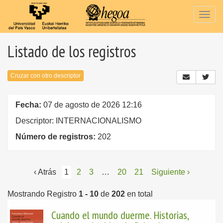
Togg
navig
Listado de los registros
Cruzar con otro descriptor
Fecha:
07 de agosto de 2026 12:16
Descriptor: INTERNACIONALISMO
Número de registros:
202
‹ Atrás
1
2
3
…
20
21
Siguiente ›
Mostrando Registro
1 - 10
de
202
en total
Cuando el mundo duerme. Historias,