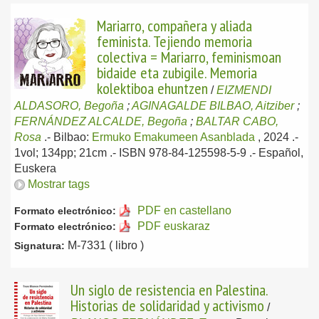
Mariarro, compañera y aliada
feminista. Tejiendo memoria
colectiva = Mariarro, feminismoan
bidaide eta zubigile. Memoria
kolektiboa ehuntzen
/
EIZMENDI
ALDASORO, Begoña
;
AGINAGALDE BILBAO, Aitziber
;
FERNÁNDEZ ALCALDE, Begoña
;
BALTAR CABO,
Rosa
.-
Bilbao:
Ermuko Emakumeen Asanblada
, 2024
.-
1vol; 134pp; 21cm .- ISBN 978-84-125598-5-9 .-
Español,
Euskera
Mostrar tags
PDF en castellano
Formato electrónico:
PDF euskaraz
Formato electrónico:
M-7331 ( libro )
Signatura:
Un siglo de resistencia en Palestina.
Historias de solidaridad y activismo
/