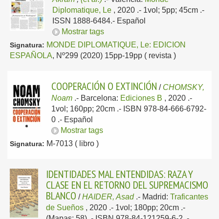
Diplomatique, Le
, 2020
.- 1vol; 5pp; 45cm .-
ISSN 1888-6484.-
Español
Mostrar tags
MONDE DIPLOMATIQUE, Le: EDICION
Signatura:
ESPAÑOLA
, Nº299 (2020) 15pp-19pp ( revista )
COOPERACIÓN O EXTINCIÓN
/
CHOMSKY,
Noam
.-
Barcelona:
Ediciones B
, 2020
.-
1vol; 160pp; 20cm .- ISBN 978-84-666-6792-
0 .-
Español
Mostrar tags
M-7013 ( libro )
Signatura:
IDENTIDADES MAL ENTENDIDAS: RAZA Y
CLASE EN EL RETORNO DEL SUPREMACISMO
BLANCO
/
HAIDER, Asad
.-
Madrid:
Traficantes
de Sueños
, 2020
.- 1vol; 180pp; 20cm .-
(Mapas; 58) .- ISBN 978-84-121259-6-2 .-