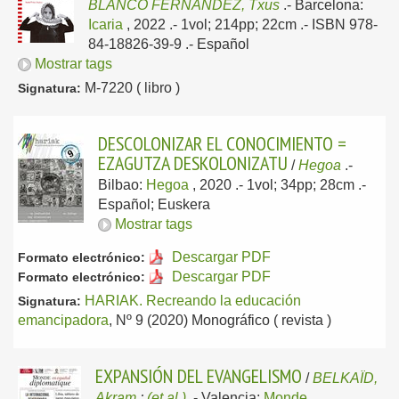
BLANCO FERNÁNDEZ, Txus
.-
Barcelona:
Icaria
, 2022
.- 1vol; 214pp; 22cm .- ISBN 978-
84-18826-39-9 .-
Español
Mostrar tags
M-7220 ( libro )
Signatura:
DESCOLONIZAR EL CONOCIMIENTO =
EZAGUTZA DESKOLONIZATU
/
Hegoa
.-
Bilbao:
Hegoa
, 2020
.- 1vol; 34pp; 28cm .-
Español; Euskera
Mostrar tags
Descargar PDF
Formato electrónico:
Descargar PDF
Formato electrónico:
HARIAK. Recreando la educación
Signatura:
emancipadora
, Nº 9 (2020) Monográfico ( revista )
EXPANSIÓN DEL EVANGELISMO
/
BELKAÏD,
Akram
;
(et al.)
.-
Valencia:
Monde