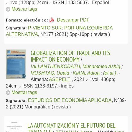
.- 1vol; 128pp; 24cm .- ISSN 1133-5637.-
Español
Mostrar tags
Descargar PDF
Formato electrónico:
P-VIENTO SUR: POR UNA IZQUIERDA
Signatura:
ALTERNATIVA
, Nº177 (2021) 5pp-16pp ( revista )
GLOBALIZATION OF TRADE AND ITS
IMPACT ON ECONOMY
/
VILLANTHENKODATH, Muhammed Ashiq
;
MUSHTAQ, Ubaid
;
KIANI, Adiqa
;
(et al.)
.-
Almería:
ASEPELT
, 2021
.- 1vol; 486pp;
24cm .- ISSN 1133-3197.-
Inglés
Mostrar tags
ESTUDIOS DE ECONOMÍA APLICADA
, Nº39-
Signatura:
2 (2021) Monográfico ( revista )
LA AUTOMATIZACIÓN Y EL FUTURO DEL
TRABAJO II