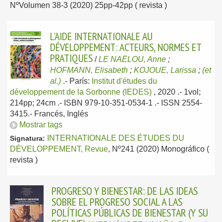
NºVolumen 38-3 (2020) 25pp-42pp ( revista )
L'AIDE INTERNATIONALE AU
DÉVELOPPEMENT: ACTEURS, NORMES ET
PRATIQUES
/
LE NAËLOU, Anne
;
HOFMANN, Elisabeth
;
KOJOUE, Larissa
;
(et
al.)
.-
París:
Institut d'études du
développement de la Sorbonne (IEDES)
, 2020
.- 1vol;
214pp; 24cm .- ISBN 979-10-351-0534-1 .- ISSN 2554-
3415.-
Francés, Inglés
Mostrar tags
INTERNATIONALE DES ÉTUDES DU
Signatura:
DÉVELOPPEMENT, Revue
, Nº241 (2020) Monográfico (
revista )
PROGRESO Y BIENESTAR: DE LAS IDEAS
SOBRE EL PROGRESO SOCIAL A LAS
POLÍTICAS PÚBLICAS DE BIENESTAR (Y SU