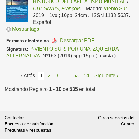
HISTÓRICO DEL CAPITALISMO MUNDIAL
/
CHESNAIS, François
.-
Madrid:
Viento Sur
,
2019
.- 1vol; 10pp; 24cm .- ISSN 1133-5637.-
Español
Mostrar tags
Descargar PDF
Formato electrónico:
P-VIENTO SUR: POR UNA IZQUIERDA
Signatura:
ALTERNATIVA
, Nº163 (2019) 5pp-15pp ( revista )
‹ Atrás
1
2
3
…
53
54
Siguiente ›
Mostrando Registro
1 - 10
de
535
en total
Contactar
Otros servicios del
Encuesta de satisfacción
Centro
Preguntas y respuestas