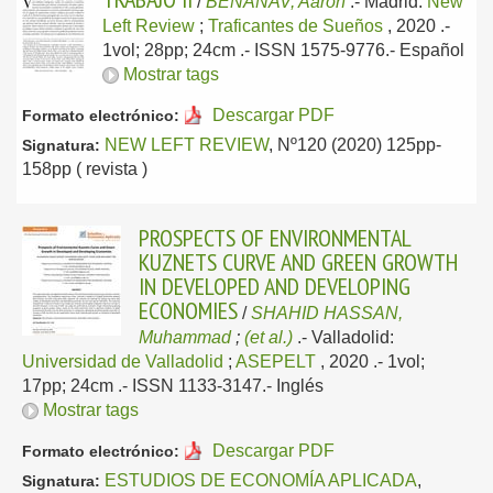
/
BENANAV, Aaron
.-
Madrid:
New
Left Review
;
Traficantes de Sueños
, 2020
.-
1vol; 28pp; 24cm .- ISSN 1575-9776.-
Español
Mostrar tags
Descargar PDF
Formato electrónico:
NEW LEFT REVIEW
, Nº120 (2020) 125pp-
Signatura:
158pp ( revista )
PROSPECTS OF ENVIRONMENTAL
KUZNETS CURVE AND GREEN GROWTH
IN DEVELOPED AND DEVELOPING
ECONOMIES
/
SHAHID HASSAN,
Muhammad
;
(et al.)
.-
Valladolid:
Universidad de Valladolid
;
ASEPELT
, 2020
.- 1vol;
17pp; 24cm .- ISSN 1133-3147.-
Inglés
Mostrar tags
Descargar PDF
Formato electrónico:
ESTUDIOS DE ECONOMÍA APLICADA
,
Signatura: