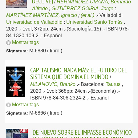
DECLIVE)
/
HERNÁNDEZ-UMAÑA, Bernardo
Alfredo
;
GUTIÉRREZ GOIRIA, Jorge
;
MARTÍNEZ MARTÍNEZ, Ignacio
;
(et al.)
.-
Valladolid:
Universidad de Valladolid
;
Universidad Santo Tomás
,
2020
.- 1vol; 372pp; 24cm .-(Sociología; 15) .- ISBN 978-
84-1320-109-2 .-
Español
Mostrar tags
M-6880 ( libro )
Signatura:
CAPITALISMO, NADA MÁS: EL FUTURO DEL
SISTEMA QUE DOMINA EL MUNDO
/
MILANOVIC, Branko
.-
Barcelona:
Taurus
,
2020
.- 1vol; 368pp; 24cm .-(Economía) .-
ISBN 978-84-306-2324-2 .-
Español
Mostrar tags
M-6866 ( libro )
Signatura:
DE NUEVO SOBRE EL IMPASSE ECONÓMICO