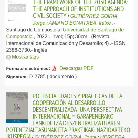
THE FRAMEWORK OF THE 2030 AGENDA:
THE APPROACH OF INSTITUTIONS AND
CIVIL SOCIETY
/
GUTIÉRREZ GOIRIA,
Jorge
;
AMIANO BONATXEA, Iratxe
.-
Santiago de Compostela:
Universidad de Santiago de
Compostela
, 2022
.- 1vol; 15p; 30cm .-(Revista
Internacional de Comunicación y Desarrollo; 4) .- ISSN
2386-3730.-
Inglés
Mostrar tags
Descargar PDF
Formato electrónico:
D-2785 ( documento )
Signatura:
POTENCIALIDADES Y PRÁCTICAS DE LA
COOPERACIÓN AL DESARROLLO
DESCENTRALIZADA: UNA PERSPECTIVA
INTERNACIONAL = GARAPENERAKO
LANKIDETZA DESZENTRALIZATUAREN
POTENTZIALTASUNAK ETA PRAKTIKAK: NAZIOARTEKO
IKUSPEGIA
/
GUTIÉRREZ GOIRIA, Jorge
;
HERRERA,