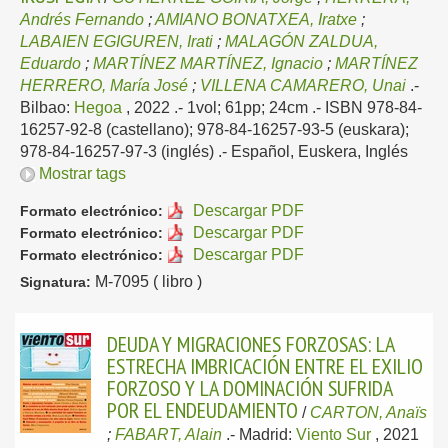
Andrés Fernando
;
AMIANO BONATXEA, Iratxe
;
LABAIEN EGIGUREN, Irati
;
MALAGÓN ZALDUA,
Eduardo
;
MARTÍNEZ MARTÍNEZ, Ignacio
;
MARTÍNEZ
HERRERO, María José
;
VILLENA CAMARERO, Unai
.-
Bilbao:
Hegoa
, 2022
.- 1vol; 61pp; 24cm .- ISBN 978-84-
16257-92-8 (castellano); 978-84-16257-93-5 (euskara);
978-84-16257-97-3 (inglés) .-
Español, Euskera, Inglés
Mostrar tags
Descargar PDF
Formato electrónico:
Descargar PDF
Formato electrónico:
Descargar PDF
Formato electrónico:
M-7095 ( libro )
Signatura:
DEUDA Y MIGRACIONES FORZOSAS: LA
ESTRECHA IMBRICACIÓN ENTRE EL EXILIO
FORZOSO Y LA DOMINACIÓN SUFRIDA
POR EL ENDEUDAMIENTO
/
CARTON, Anaïs
;
FABART, Alain
.-
Madrid:
Viento Sur
, 2021