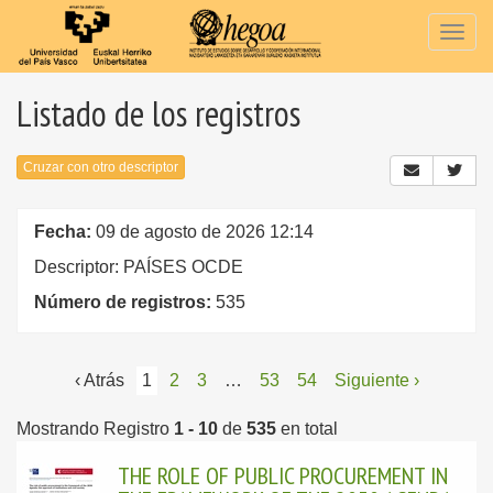
Togg
navig
Listado de los registros
Cruzar con otro descriptor
Fecha:
09 de agosto de 2026 12:14
Descriptor: PAÍSES OCDE
Número de registros:
535
‹ Atrás
1
2
3
…
53
54
Siguiente ›
Mostrando Registro
1 - 10
de
535
en total
THE ROLE OF PUBLIC PROCUREMENT IN