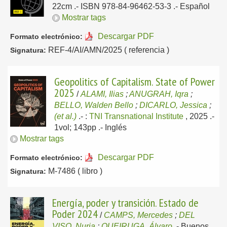
22cm .- ISBN 978-84-96462-53-3 .-
Español
Mostrar tags
Descargar PDF
Formato electrónico:
REF-4/AI/AMN/2025 ( referencia )
Signatura:
Geopolitics of Capitalism. State of Power
2025
/
ALAMI, Ilias
;
ANUGRAH, Iqra
;
BELLO, Walden Bello
;
DICARLO, Jessica
;
(et al.)
.-
:
TNI Transnational Institute
, 2025
.-
1vol; 143pp .-
Inglés
Mostrar tags
Descargar PDF
Formato electrónico:
M-7486 ( libro )
Signatura:
Energía, poder y transición. Estado de
Poder 2024
/
CAMPS, Mercedes
;
DEL
VISO, Nuria
;
QUEIRUGA, Álvaro
.-
Buenos