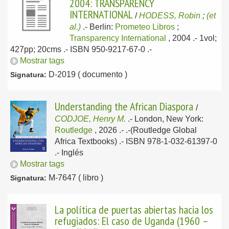
2004: TRANSPARENCY
INTERNATIONAL
/
HODESS, Robin
;
(et
al.)
.-
Berlin:
Prometeo Libros
;
Transparency International
, 2004
.- 1vol;
427pp; 20cms .- ISBN 950-9217-67-0 .-
Mostrar tags
D-2019 ( documento )
Signatura:
Understanding the African Diaspora
/
CODJOE, Henry M.
.-
London, New York:
Routledge
, 2026
.- .-(Routledge Global
Africa Textbooks) .- ISBN 978-1-032-61397-0
.-
Inglés
Mostrar tags
M-7647 ( libro )
Signatura:
La política de puertas abiertas hacia los
refugiados: El caso de Uganda (1960 –