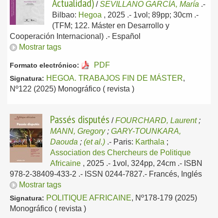
Actualidad)
/
SEVILLANO GARCÍA, María
.-
Bilbao:
Hegoa
, 2025
.- 1vol; 89pp; 30cm .-
(TFM; 122. Máster en Desarrollo y
Cooperación Internacional) .-
Español
Mostrar tags
PDF
Formato electrónico:
HEGOA. TRABAJOS FIN DE MÁSTER
,
Signatura:
Nº122 (2025) Monográfico ( revista )
Passés disputés
/
FOURCHARD, Laurent
;
MANN, Gregory
;
GARY-TOUNKARA,
Daouda
;
(et al.)
.-
Paris:
Karthala
;
Association des Chercheurs de Politique
Africaine
, 2025
.- 1vol, 324pp, 24cm .- ISBN
978-2-38409-433-2 .- ISSN 0244-7827.-
Francés, Inglés
Mostrar tags
POLITIQUE AFRICAINE
, Nº178-179 (2025)
Signatura:
Monográfico ( revista )