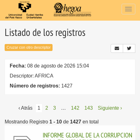
Togg
navig
Listado de los registros
Cruzar con otro descriptor
Fecha:
08 de agosto de 2026 15:04
Descriptor: AFRICA
Número de registros:
1427
‹ Atrás
1
2
3
…
142
143
Siguiente ›
Mostrando Registro
1 - 10
de
1427
en total
INFORME GLOBAL DE LA CORRUPCION