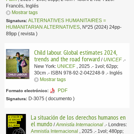
Francés, Inglés
Mostrar tags
ALTERNATIVES HUMANITAIRES =
Signatura:
HUMANITARIAN ALTERNATIVES
, Nº25 (2024) 24pp-
89pp ( revista )
Child labour. Global estimates 2024,
trends and the road forward
/
UNICEF
.-
New York:
UNICEF
, 2025
.- 1vol; 62pp;
30cm .- ISBN 978-92-2-042248-9 .-
Inglés
Mostrar tags
PDF
Formato electrónico:
D-3075 ( documento )
Signatura:
La situación de los derechos humanos en
el mundo
/
Amnistía Internacional
.-
Londres:
Amnistía Internacional
, 2025
.- 1vol; 480pp;