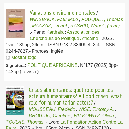
Variations environnementales
/
WINSBACK, Paul-Malo
;
FOUQUET, Thomas
;
MAAZAZ, Ismaël
;
RASHID, Wahel
;
(et al.)
.-
Paris:
Karthala
;
Association des
Chercheurs de Politique Africaine
, 2025
.-
1vol, 139pp, 24cm .- ISBN 978-2-38409-413-4 .- ISSN
0244-7827.-
Francés, Inglés
Mostrar tags
POLITIQUE AFRICAINE
, Nº177 (2025) 3pp-
Signatura:
142pp ( revista )
Crises alimentaires: quel rôle pour les
acteurs humanitaires? = Food crises: what
role for humanitarian actors?
/
MOUSSEAU, Frédéric
;
WISE, Timothy A.
;
BROUDIC, Caroline
;
FALKOWITZ, Olivia
;
TOULAS, Thomas
.-
Lyon:
La Fondation Action Contre La
Faim
, 2025
.- 1vol; 65pp; 24cm .- ISSN 2492-7120.-