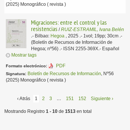
(2025) Monográfico ( revista )
Migraciones: entre el control y las
resistencias
/
RUIZ-ESTRAMIL, Ivana Belén
.-
Bilbao:
Hegoa
, 2025
.- 1vol; 19pp; 30cm .-
(Boletín de Recursos de Información de
Hegoa; nº56) .- ISSN 2255-369X.-
Español
Mostrar tags
PDF
Formato electrónico:
Boletín de Recursos de Información
, Nº56
Signatura:
(2025) Monográfico ( revista )
‹ Atrás
1
2
3
…
151
152
Siguiente ›
Mostrando Registro
1 - 10
de
1513
en total