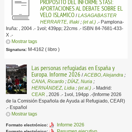
PROPOSITO DEL INFORME STASI:
APORTACIONES AL DEBATE SOBRE EL
VELO ISLAMICO
/
LASAGABASTER
HERRARTE, Iñaki
;
(et al.)
.-
Pamplona-
Iruña: , 2004
.- 1vol; 439pp; 22cms .- ISBN 84-7681-433-
X .-
Mostrar tags
M-4162 ( libro )
Signatura:
Las personas refugiadas en España y
Europa. Informe 2026
/
ACEBO, Alejandra
;
CANA, Ricardo
;
DÍAZ, Nuria
;
HERNÁNDEZ, Lidia
;
(et al.)
.-
Madrid:
CEAR
, 2026
.- 1vol, 194pp .-(Informe 2026
de la Comisión Española de Ayuda al Refugiado, CEAR)
.-
Español
Mostrar tags
Informe 2026
Formato electrónico:
Resumen ejecutivo
Formato electrónico: