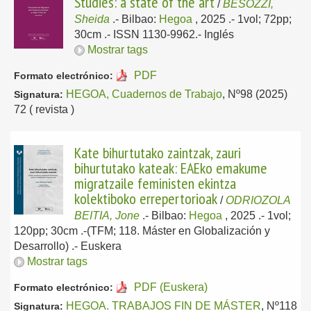
Studies: a state of the art
/
BESOZZI,
Sheida
.-
Bilbao:
Hegoa
, 2025
.- 1vol; 72pp;
30cm .- ISSN 1130-9962.-
Inglés
Mostrar tags
PDF
Formato electrónico:
HEGOA, Cuadernos de Trabajo
, Nº98 (2025)
Signatura:
72 ( revista )
Kate bihurtutako zaintzak, zauri
bihurtutako kateak: EAEko emakume
migratzaile feministen ekintza
kolektiboko errepertorioak
/
ODRIOZOLA
BEITIA, Jone
.-
Bilbao:
Hegoa
, 2025
.- 1vol;
120pp; 30cm .-(TFM; 118. Máster en Globalización y
Desarrollo) .-
Euskera
Mostrar tags
PDF (Euskera)
Formato electrónico:
HEGOA. TRABAJOS FIN DE MÁSTER
, Nº118
Signatura: