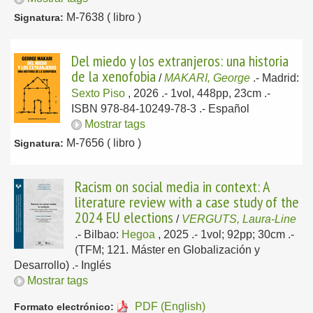
M-7638 ( libro )
Signatura:
Del miedo y los extranjeros: una historia
de la xenofobia
/
MAKARI, George
.-
Madrid:
Sexto Piso
, 2026
.- 1vol, 448pp, 23cm .-
ISBN 978-84-10249-78-3 .-
Español
Mostrar tags
M-7656 ( libro )
Signatura:
Racism on social media in context: A
literature review with a case study of the
2024 EU elections
/
VERGUTS, Laura-Line
.-
Bilbao:
Hegoa
, 2025
.- 1vol; 92pp; 30cm .-
(TFM; 121. Máster en Globalización y
Desarrollo) .-
Inglés
Mostrar tags
PDF (English)
Formato electrónico: