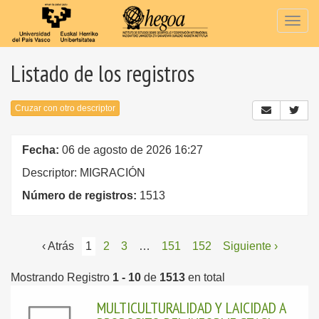
Togg
navig
Listado de los registros
Cruzar con otro descriptor
Fecha:
06 de agosto de 2026 16:27
Descriptor: MIGRACIÓN
Número de registros:
1513
‹ Atrás
1
2
3
…
151
152
Siguiente ›
Mostrando Registro
1 - 10
de
1513
en total
MULTICULTURALIDAD Y LAICIDAD A