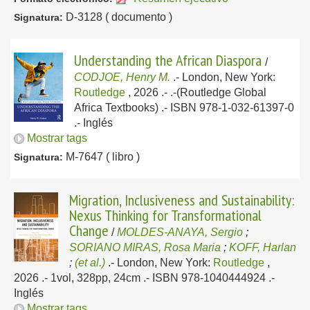
D-3128 ( documento )
Signatura:
Understanding the African Diaspora
/
CODJOE, Henry M.
.-
London, New York:
Routledge
, 2026
.- .-(Routledge Global
Africa Textbooks) .- ISBN 978-1-032-61397-0
.-
Inglés
Mostrar tags
M-7647 ( libro )
Signatura:
Migration, Inclusiveness and Sustainability:
Nexus Thinking for Transformational
Change
/
MOLDES-ANAYA, Sergio
;
SORIANO MIRAS, Rosa Maria
;
KOFF, Harlan
;
(et al.)
.-
London, New York:
Routledge
,
2026
.- 1vol, 328pp, 24cm .- ISBN 978-1040444924 .-
Inglés
Mostrar tags