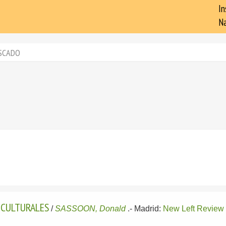
In
Na
SCADO
 CULTURALES
/
SASSOON, Donald
.-
Madrid:
New Left Review