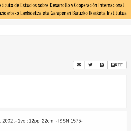
stituto de Estudios sobre Desarrollo y Cooperación Internacional
zioarteko Lankidetza eta Garapenari Buruzko Ikasketa Institutua
RTF
, 2002
.- 1vol; 12pp; 22cm .- ISSN 1575-