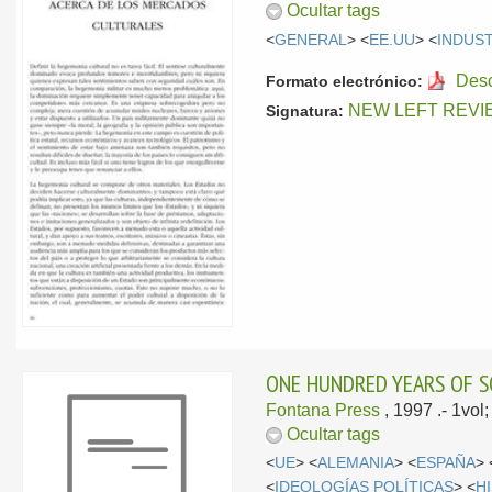
Ocultar tags
<
GENERAL
> <
EE.UU
> <
INDUS
Des
Formato electrónico:
NEW LEFT REVI
Signatura:
ONE HUNDRED YEARS OF S
Fontana Press
, 1997
.- 1vo
Ocultar tags
<
UE
> <
ALEMANIA
> <
ESPAÑA
> 
<
IDEOLOGÍAS POLÍTICAS
> <
H