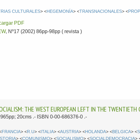
TRIAS CULTURALES
> <
HEGEMONÍA
> <
TRANSNACIONALES
> <
PROP
cargar PDF
EW
, Nº17 (2002) 86pp-98pp ( revista )
OCIALISM: THE WEST EUROPEAN LEFT IN THE TWENTIETH
l; 965pp; 20cms .- ISBN 0-00-686376-0 .-
<
FRANCIA
> <
R.U
> <
ITALIA
> <
AUSTRIA
> <
HOLANDA
> <
BELGICA
> <
S
ISTORIA
> <
COMUNISMO
> <
SOCIALISMO
> <
SOCIALDEMOCRACIA
> 