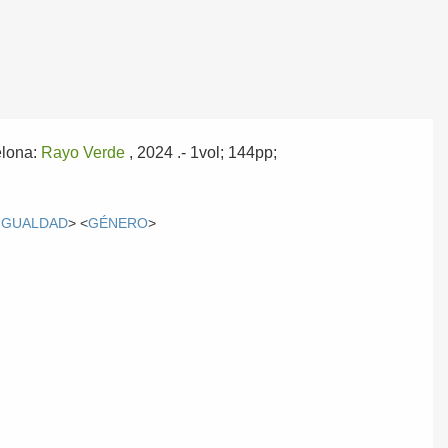
elona:
Rayo Verde
, 2024
.- 1vol; 144pp;
SIGUALDAD
> <
GÉNERO
>