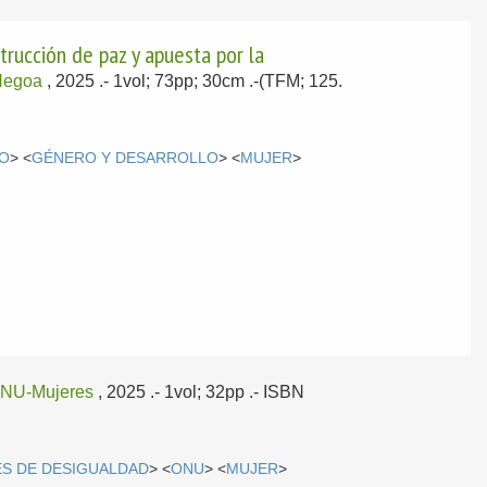
trucción de paz y apuesta por la
Hegoa
, 2025
.- 1vol; 73pp; 30cm .-(TFM; 125.
DO
> <
GÉNERO Y DESARROLLO
> <
MUJER
>
NU-Mujeres
, 2025
.- 1vol; 32pp .- ISBN
ES DE DESIGUALDAD
> <
ONU
> <
MUJER
>