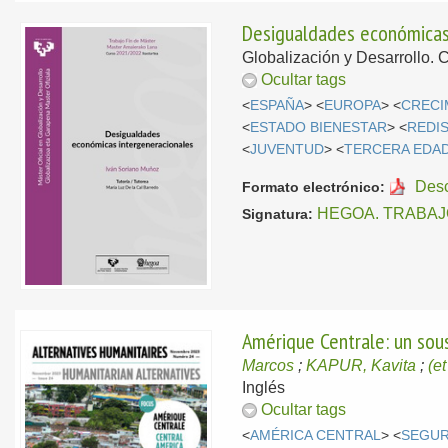
Desigualdades económicas
Globalización y Desarrollo. 
Ocultar tags
<
ESPAÑA
> <
EUROPA
> <
CRECI
<
ESTADO BIENESTAR
> <
REDI
<
JUVENTUD
> <
TERCERA EDA
Des
Formato electrónico:
HEGOA. TRABAJ
Signatura:
Amérique Centrale: un sous
Marcos
;
KAPUR, Kavita
;
(et
Inglés
Ocultar tags
<
AMÉRICA CENTRAL
> <
SEGUR