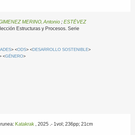
GIMENEZ MERINO, Antonio
;
ESTÉVEZ
olección Estructuras y Procesos. Serie
DADES
> <
ODS
> <
DESARROLLO SOSTENIBLE
>
> <
GÉNERO
>
Irunea:
Katakrak
, 2025
.- 1vol; 236pp; 21cm