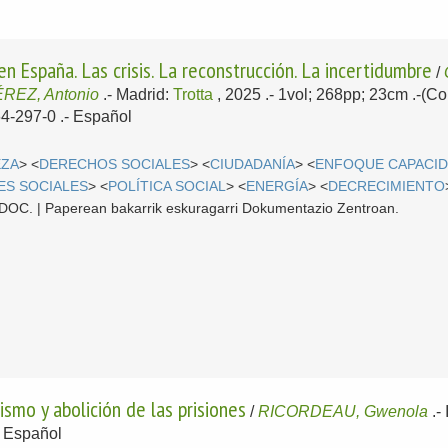
n España. Las crisis. La reconstrucción. La incertidumbre
/
REZ, Antonio
.-
Madrid:
Trotta
, 2025
.- 1vol; 268pp; 23cm .-(C
4-297-0 .-
Español
EZA
> <
DERECHOS SOCIALES
> <
CIUDADANÍA
> <
ENFOQUE CAPACI
ES SOCIALES
> <
POLÍTICA SOCIAL
> <
ENERGÍA
> <
DECRECIMIENTO
 CDOC. | Paperean bakarrik eskuragarri Dokumentazio Zentroan.
ismo y abolición de las prisiones
/
RICORDEAU, Gwenola
.-
-
Español