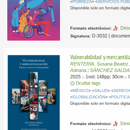
<
POBREZA
> <
SERVICIOS PÚB
Disponible solo en formato digita
Des
Formato electrónico:
D-3032 ( document
Signatura:
Vulnerabilidad y mercantil
RENTERÍA, Susana Beatriz
Adriana
;
SÁNCHEZ SALDAÑ
2025
.- 1vol; 148pp; 30cm .
Ocultar tags
<
MÉXICO
> <
SALUD
> <
DERECH
<
GLOBALIZACIÓN
> <
POLÍTICA
Disponible solo en formato digita
Des
Formato electrónico: