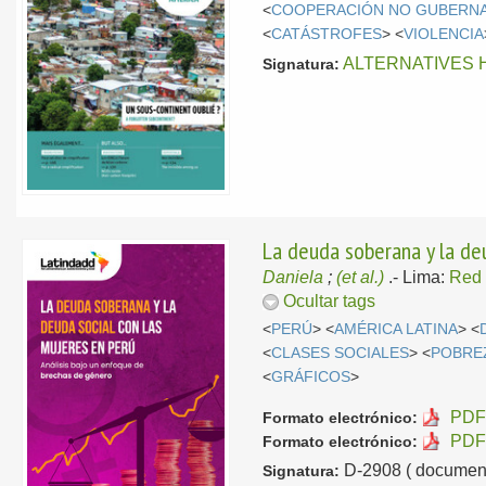
<
COOPERACIÓN NO GUBERN
<
CATÁSTROFES
> <
VIOLENCIA
ALTERNATIVES 
Signatura:
La deuda soberana y la deu
Daniela
;
(et al.)
.-
Lima:
Red 
Ocultar tags
<
PERÚ
> <
AMÉRICA LATINA
> <
<
CLASES SOCIALES
> <
POBRE
<
GRÁFICOS
>
PDF 
Formato electrónico:
PDF 
Formato electrónico:
D-2908 ( document
Signatura: