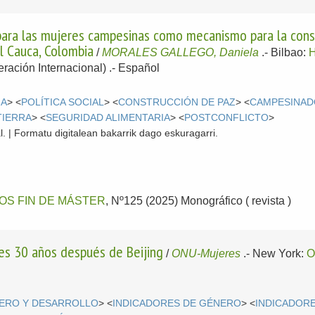
a para las mujeres campesinas como mecanismo para la cons
l Cauca, Colombia
/
MORALES GALLEGO, Daniela
.-
Bilbao:
ración Internacional) .-
Español
IA
> <
POLÍTICA SOCIAL
> <
CONSTRUCCIÓN DE PAZ
> <
CAMPESINA
TIERRA
> <
SEGURIDAD ALIMENTARIA
> <
POSTCONFLICTO
>
l. | Formatu digitalean bakarrik dago eskuragarri.
OS FIN DE MÁSTER
, Nº125 (2025) Monográfico ( revista )
es 30 años después de Beijing
/
ONU-Mujeres
.-
New York:
O
ERO Y DESARROLLO
> <
INDICADORES DE GÉNERO
> <
INDICADOR