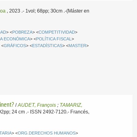
oa
, 2023
.- 1vol; 68pp; 30cm .-(Máster en
DAD
> <
POBREZA
> <
COMPETITIVIDAD
>
CA ECONÓMICA
> <
POLÍTICA FISCAL
>
 <
GRÁFICOS
> <
ESTADÍSTICAS
> <
MASTER
>
inent?
/
AUDET, François
;
TAMARIZ,
; 92pp; 24 cm .- ISSN 2492-7120.-
Francés,
TARIA
> <
ORG.DERECHOS HUMANOS
>