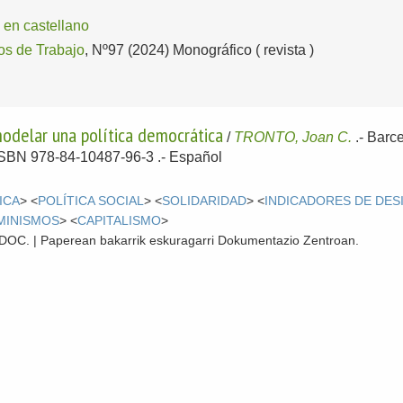
en castellano
s de Trabajo
, Nº97 (2024) Monográfico ( revista )
odelar una política democrática
/
TRONTO, Joan C.
.-
Barc
 ISBN 978-84-10487-96-3 .-
Español
ICA
> <
POLÍTICA SOCIAL
> <
SOLIDARIDAD
> <
INDICADORES DE DE
MINISMOS
> <
CAPITALISMO
>
 CDOC. | Paperean bakarrik eskuragarri Dokumentazio Zentroan.