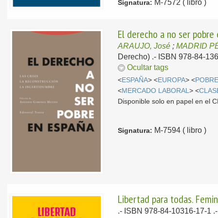
M-7572 ( libro )
Signatura:
El derecho a no ser pobre e
ARAUJO, José
;
MADRID PÉ
Derecho) .- ISBN 978-84-136
Ocultar tags
<
ESPAÑA
> <
EUROPA
> <
POBR
<
MERCADO LABORAL
> <
CLAS
Disponible solo en papel en el
M-7594 ( libro )
Signatura:
Libertad para todas. Femin
.- ISBN 978-84-10316-17-1 .