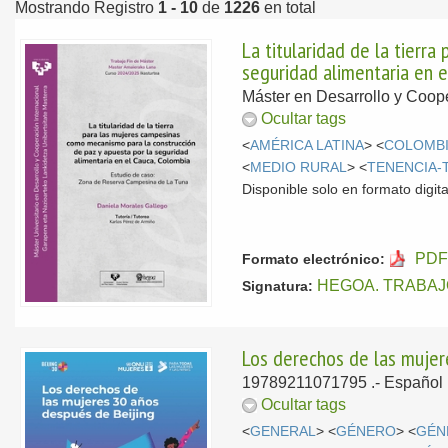
Mostrando Registro
1 - 10
de
1226
en total
La titularidad de la tierr
seguridad alimentaria en e
Máster en Desarrollo y Coope
Ocultar tags
<
AMÉRICA LATINA
> <
COLOMB
<
MEDIO RURAL
> <
TENENCIA-
Disponible solo en formato digita
PDF
Formato electrónico:
HEGOA. TRABAJ
Signatura:
Los derechos de las mujer
19789211071795 .-
Español
Ocultar tags
<
GENERAL
> <
GÉNERO
> <
GÉN