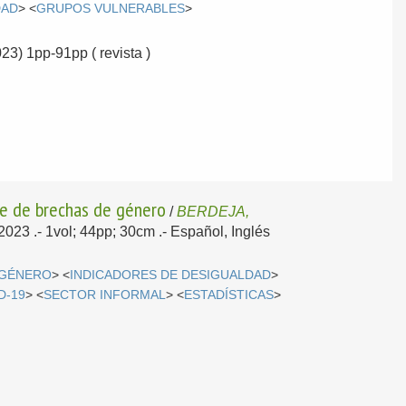
DAD
> <
GRUPOS VULNERABLES
>
023) 1pp-91pp ( revista )
que de brechas de género
/
BERDEJA,
 2023
.- 1vol; 44pp; 30cm .-
Español, Inglés
 GÉNERO
> <
INDICADORES DE DESIGUALDAD
>
D-19
> <
SECTOR INFORMAL
> <
ESTADÍSTICAS
>