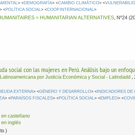
AMENTAL
> <
DEMOGRAFÍA
> <
CAMBIO CLIMÁTICO
> <
VULNERABILI
> <
POLÍTICA SOCIAL
> <
COOP.INTERNACIONAL
>
HUMANITAIRES = HUMANITARIAN ALTERNATIVES
, Nº24 (2
da social con las mujeres en Perú. Análisis bajo un enfo
Latinoamericana por Justicia Económica y Social - Latindadd
,
DEUDA EXTERNA
> <
GÉNERO Y DESARROLLO
> <
INDICADORES DE
ZA
> <
PARAÍSOS FISCALES
> <
POLÍTICA SOCIAL
> <
EMPLEO
> <
COVI
en castellano
en inglés
o )