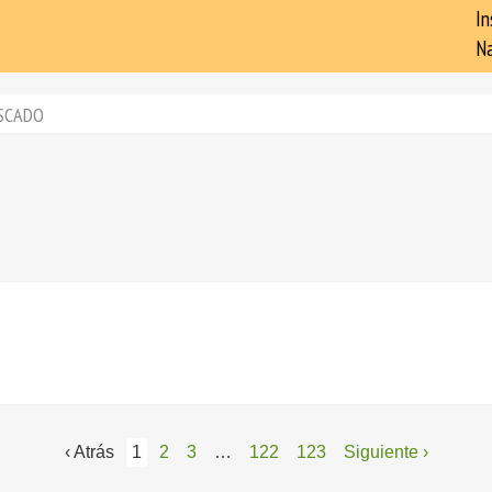
In
Na
SCADO
‹ Atrás
1
2
3
…
122
123
Siguiente ›