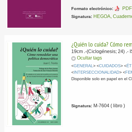
PDF 
Formato electrónico:
HEGOA, Cuaderno
Signatura:
¿Quién lo cuida? Cómo rem
19cm .-(Ciclogénesis; 24) .-
Ocultar tags
<
GENERAL
> <
CUIDADOS
> <
ÉT
<
INTERSECCIONALIDAD
> <
FE
Disponible solo en papel en el
M-7604 ( libro )
Signatura: