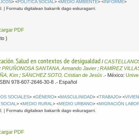
LICOS
> <
POLÍTICA SOCIAL
> <
MEDIO AMBIENTE
> <
INFORME
>
l. | Formatu digitalean bakarrik dago eskuragarri.
cargar PDF
o )
ización. Salud en contextos de desigualdad
/
CASTELLANOS
;
PRUÑONOSA SANTANA, Armando Javier
;
RAMÍREZ VILLA
A, Kim
;
SÁNCHEZ SOTO, Cristian de Jesús
.-
México:
Unive
- ISBN 978-607-2646-30-8 .-
Español
OS SOCIALES
> <
GÉNERO
> <
MASCULINIDAD
> <
TRABAJO
> <
VIVIE
 SOCIAL
> <
MEDIO RURAL
> <
MEDIO URBANO
> <
MIGRACIÓN LABO
l. | Formatu digitalean bakarrik dago eskuragarri.
cargar PDF