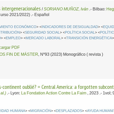
 intergeneracionales
/
SORIANO MUÑOZ, Iván
.-
Bilbao:
Heg
Curso 2021/2022) .-
Español
MIENTO ECONÓMICO
> <
INDICADORES DE DESIGUALDAD
> <
EQUI
STRIBUCIÓN
> <
SEGURIDAD SOCIAL
> <
POLÍTICA SOCIAL
> <
POLÍTI
D
> <
EMPLEO
> <
MERCADO LABORAL
> <
TRANSICIÓN ENERGÉTICA
>
cargar PDF
OS FIN DE MÁSTER
, Nº93 (2023) Monográfico ( revista )
-continent oublié? = Central America: a forgotten subcont
 al.)
.-
Lyon:
La Fondation Action Contre La Faim
, 2023
.- 1vol
IDAD HUMANA
> <
MIGRACIÓN
> <
DESPLAZADOS
> <
AYUDA HUMANI