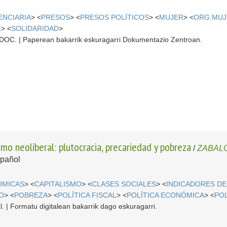
ENCIARIA
> <
PRESOS
> <
PRESOS POLÍTICOS
> <
MUJER
> <
ORG.MUJ
L
> <
SOLIDARIDAD
>
 CDOC. | Paperean bakarrik eskuragarri Dokumentazio Zentroan.
smo neoliberal: plutocracia, precariedad y pobreza
/
ZABALO,
pañol
ÓMICAS
> <
CAPITALISMO
> <
CLASES SOCIALES
> <
INDICADORES DE
O
> <
POBREZA
> <
POLÍTICA FISCAL
> <
POLÍTICA ECONÓMICA
> <
POL
l. | Formatu digitalean bakarrik dago eskuragarri.