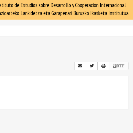
stituto de Estudios sobre Desarrollo y Cooperación Internacional
zioarteko Lankidetza eta Garapenari Buruzko Ikasketa Institutua
RTF