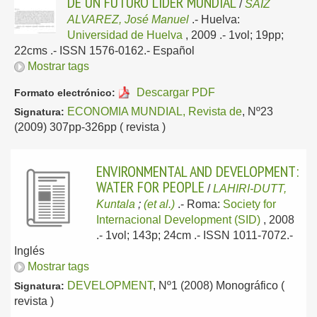
DE UN FUTURO LÍDER MUNDIAL
/
SAIZ
ALVAREZ, José Manuel
.-
Huelva:
Universidad de Huelva
, 2009
.- 1vol; 19pp;
22cms .- ISSN 1576-0162.-
Español
Mostrar tags
Descargar PDF
Formato electrónico:
ECONOMIA MUNDIAL, Revista de
, Nº23
Signatura:
(2009) 307pp-326pp ( revista )
ENVIRONMENTAL AND DEVELOPMENT:
WATER FOR PEOPLE
/
LAHIRI-DUTT,
Kuntala
;
(et al.)
.-
Roma:
Society for
Internacional Development (SID)
, 2008
.- 1vol; 143p; 24cm .- ISSN 1011-7072.-
Inglés
Mostrar tags
DEVELOPMENT
, Nº1 (2008) Monográfico (
Signatura:
revista )