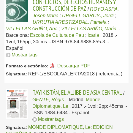
CONFLICTOS, DERECHOS HUMANOS Y
CONSTRUCCIÓN DE PAZ
/
ROYO ASPA,
Josep Maria
;
URGELL GARCÍA, Jordi
;
URRUTIA ARESTIZABAL, Pamela
;
VILLELLAS ARIÑO, Ana
;
VILLELLAS ARIÑO, María
.-
Barcelona:
Escola de Cultura de Pau
;
Icaria
, 2018
.-
1vol; 165pp; 30cms .- ISBN 978-84-9888-855-3 .-
Español
Mostrar tags
Descargar PDF
Formato electrónico:
REF-1/ESCOLA/ALERTA/2018 ( referencia )
Signatura:
TAYIKISTÁN, EL ALJIBE DE ASIA CENTRAL
/
GENTÉ, Régis
.-
Madrid:
Monde
Diplomatique, Le
, 2017
.- 1vol; 2pp; 45cms .-
ISSN 1884-6434.-
Español
Mostrar tags
MONDE DIPLOMATIQUE, Le: EDICION
Signatura: