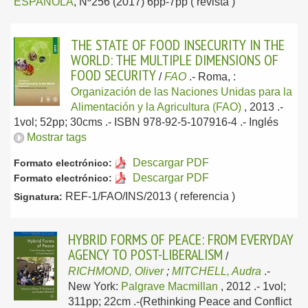
ESPAÑOLA
, Nº256 (2017) 6pp-7pp ( revista )
THE STATE OF FOOD INSECURITY IN THE
WORLD: THE MULTIPLE DIMENSIONS OF
FOOD SECURITY
/
FAO
.-
Roma, :
Organización de las Naciones Unidas para la
Alimentación y la Agricultura (FAO)
, 2013
.-
1vol; 52pp; 30cms .- ISBN 978-92-5-107916-4 .-
Inglés
Mostrar tags
Descargar PDF
Formato electrónico:
Descargar PDF
Formato electrónico:
REF-1/FAO/INS/2013 ( referencia )
Signatura:
HYBRID FORMS OF PEACE: FROM EVERYDAY
AGENCY TO POST-LIBERALISM
/
RICHMOND, Oliver
;
MITCHELL, Audra
.-
New York:
Palgrave Macmillan
, 2012
.- 1vol;
311pp; 22cm .-(Rethinking Peace and Conflict