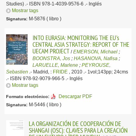
Studies) .- ISBN 978-1-4039-9576-6 .-
Inglés
Mostrar tags
M-5876 ( libro )
Signatura:
INTO EURASIA: MONITORING THE EU's
CENTRAL ASIA STRATEGY: REPORT OF THE
UECAM PROJECT
/
EMERSON, Michael
;
BOONSTRA, Jos
;
HASANOVA, Nafisa
;
LARUELLE, Marlene
;
PEYROUSE,
Sebastien
.-
Madrid, :
FRIDE
, 2010
.- 1vol;143pp; 24cms
.- ISBN 978-92-9079-966-5 .-
Inglés
Mostrar tags
Descargar PDF
Formato electrónico:
M-5446 ( libro )
Signatura:
LA ORGANIZACIÓN DE COOPERACIÓN DE
SHANGAI (OSC): CLAVES PARA LA CREACIÓN