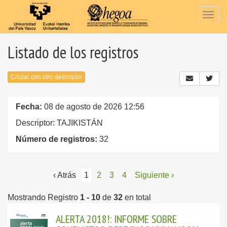
Togg
navig
Listado de los registros
Cruzar con otro descriptor
Fecha:
08 de agosto de 2026 12:56
Descriptor: TAJIKISTÁN
Número de registros:
32
‹ Atrás
1
2
3
4
Siguiente ›
Mostrando Registro
1 - 10
de
32
en total
ALERTA 2018!: INFORME SOBRE