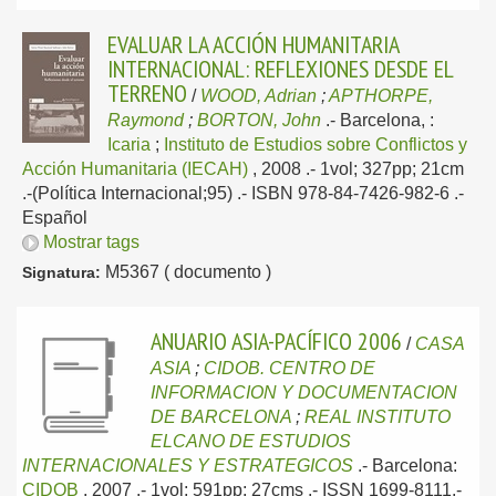
EVALUAR LA ACCIÓN HUMANITARIA
INTERNACIONAL: REFLEXIONES DESDE EL
TERRENO
/
WOOD, Adrian
;
APTHORPE,
Raymond
;
BORTON, John
.-
Barcelona, :
Icaria
;
Instituto de Estudios sobre Conflictos y
Acción Humanitaria (IECAH)
, 2008
.- 1vol; 327pp; 21cm
.-(Política Internacional;95) .- ISBN 978-84-7426-982-6 .-
Español
Mostrar tags
M5367 ( documento )
Signatura:
ANUARIO ASIA-PACÍFICO 2006
/
CASA
ASIA
;
CIDOB. CENTRO DE
INFORMACION Y DOCUMENTACION
DE BARCELONA
;
REAL INSTITUTO
ELCANO DE ESTUDIOS
INTERNACIONALES Y ESTRATEGICOS
.-
Barcelona:
CIDOB
, 2007
.- 1vol; 591pp; 27cms .- ISSN 1699-8111.-