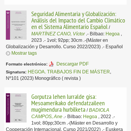
Seguridad Alimentaria y Globalización:
Análisis del Impacto del Cambio Climático
en el Sistema Alimentario Español
/
MARTÍNEZ CANO, Víctor
.-
Bilbao:
Hegoa
,
2023
.- 1vol; 92pp; 30cm .-(Máster en
Globalización y Desarrollo. Curso 2022/2023) .-
Español
Mostrar tags
Descargar PDF
Formato electrónico:
HEGOA. TRABAJOS FIN DE MÁSTER
,
Signatura:
Nº101 (2023) Monográfico ( revista )
Gorputza lehen lurralde gisa:
Mesoamerikako defendatzaileen
mugimendura hurbilketa
/
BADIOLA
CAMPOS, Ane
.-
Bilbao:
Hegoa
, 2022
.-
1vol; 80pp;30cm .-(Máster en Desarrollo y
Cooperación Internacional. Curso 2021/2022) .-
Euskera