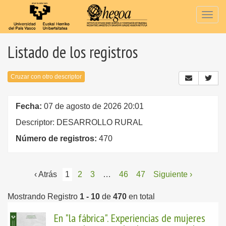
Togg
navig
Listado de los registros
Cruzar con otro descriptor
Fecha:
07 de agosto de 2026 20:01
Descriptor: DESARROLLO RURAL
Número de registros:
470
‹ Atrás
1
2
3
…
46
47
Siguiente ›
Mostrando Registro
1 - 10
de
470
en total
En "la fábrica". Experiencias de mujeres