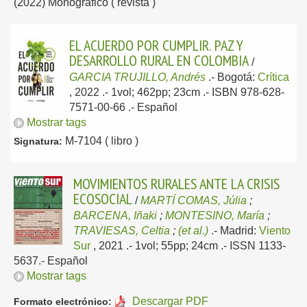
(2022) Monográfico ( revista )
EL ACUERDO POR CUMPLIR. PAZ Y
DESARROLLO RURAL EN COLOMBIA
/
GARCIA TRUJILLO, Andrés
.-
Bogotá:
Crítica
, 2022
.- 1vol; 462pp; 23cm .- ISBN 978-628-
7571-00-66 .-
Español
Mostrar tags
M-7104 ( libro )
Signatura:
MOVIMIENTOS RURALES ANTE LA CRISIS
ECOSOCIAL
/
MARTÍ COMAS, Júlia
;
BARCENA, Iñaki
;
MONTESINO, María
;
TRAVIESAS, Celtia
;
(et al.)
.-
Madrid:
Viento
Sur
, 2021
.- 1vol; 55pp; 24cm .- ISSN 1133-
5637.-
Español
Mostrar tags
Descargar PDF
Formato electrónico: