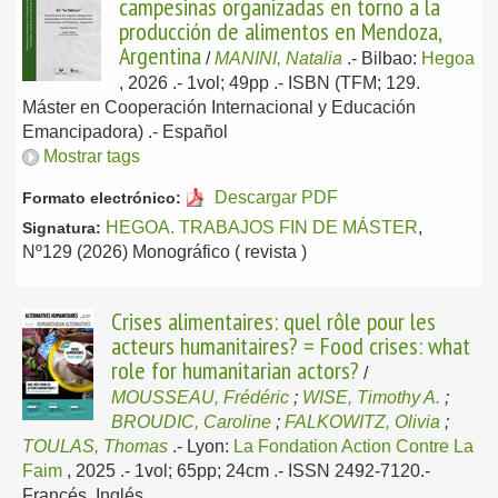
campesinas organizadas en torno a la
producción de alimentos en Mendoza,
Argentina
/
MANINI, Natalia
.-
Bilbao:
Hegoa
, 2026
.- 1vol; 49pp .- ISBN (TFM; 129.
Máster en Cooperación Internacional y Educación
Emancipadora) .-
Español
Mostrar tags
Descargar PDF
Formato electrónico:
HEGOA. TRABAJOS FIN DE MÁSTER
,
Signatura:
Nº129 (2026) Monográfico ( revista )
Crises alimentaires: quel rôle pour les
acteurs humanitaires? = Food crises: what
role for humanitarian actors?
/
MOUSSEAU, Frédéric
;
WISE, Timothy A.
;
BROUDIC, Caroline
;
FALKOWITZ, Olivia
;
TOULAS, Thomas
.-
Lyon:
La Fondation Action Contre La
Faim
, 2025
.- 1vol; 65pp; 24cm .- ISSN 2492-7120.-
Francés, Inglés