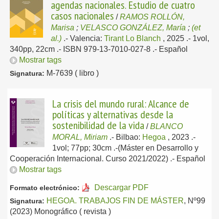
agendas nacionales. Estudio de cuatro
casos nacionales
/
RAMOS ROLLÓN,
Marisa
;
VELASCO GONZÁLEZ, María
;
(et
al.)
.-
Valencia:
Tirant Lo Blanch
, 2025
.- 1vol,
340pp, 22cm .- ISBN 979-13-7010-027-8 .-
Español
Mostrar tags
M-7639 ( libro )
Signatura:
La crisis del mundo rural: Alcance de
políticas y alternativas desde la
sostenibilidad de la vida
/
BLANCO
MORAL, Miriam
.-
Bilbao:
Hegoa
, 2023
.-
1vol; 77pp; 30cm .-(Máster en Desarrollo y
Cooperación Internacional. Curso 2021/2022) .-
Español
Mostrar tags
Descargar PDF
Formato electrónico:
HEGOA. TRABAJOS FIN DE MÁSTER
, Nº99
Signatura:
(2023) Monográfico ( revista )