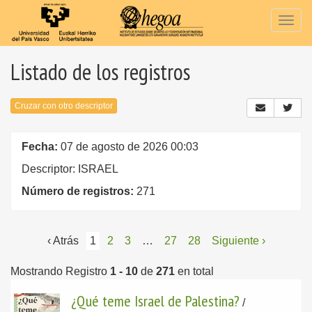
Togg
navig
Listado de los registros
Cruzar con otro descriptor
Fecha:
07 de agosto de 2026 00:03
Descriptor: ISRAEL
Número de registros:
271
‹ Atrás
1
2
3
…
27
28
Siguiente ›
Mostrando Registro
1 - 10
de
271
en total
¿Qué teme Israel de Palestina?
/