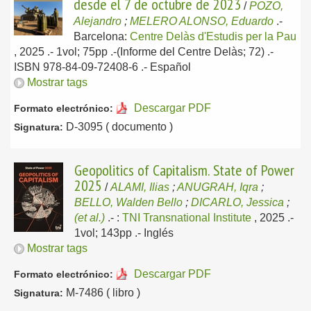
desde el 7 de octubre de 2023
/
POZO,
Alejandro
;
MELERO ALONSO, Eduardo
.-
Barcelona:
Centre Delàs d'Estudis per la Pau
, 2025
.- 1vol; 75pp .-(Informe del Centre Delàs; 72) .-
ISBN 978-84-09-72408-6 .-
Español
Mostrar tags
Descargar PDF
Formato electrónico:
D-3095 ( documento )
Signatura:
Geopolitics of Capitalism. State of Power
2025
/
ALAMI, Ilias
;
ANUGRAH, Iqra
;
BELLO, Walden Bello
;
DICARLO, Jessica
;
(et al.)
.-
:
TNI Transnational Institute
, 2025
.-
1vol; 143pp .-
Inglés
Mostrar tags
Descargar PDF
Formato electrónico:
M-7486 ( libro )
Signatura: