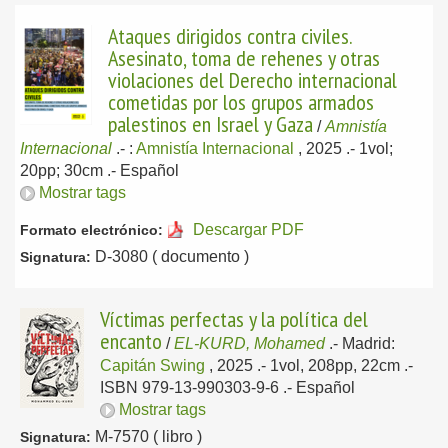
Ataques dirigidos contra civiles.
Asesinato, toma de rehenes y otras
violaciones del Derecho internacional
cometidas por los grupos armados
palestinos en Israel y Gaza
/
Amnistía
Internacional
.-
:
Amnistía Internacional
, 2025
.- 1vol;
20pp; 30cm .-
Español
Mostrar tags
Descargar PDF
Formato electrónico:
D-3080 ( documento )
Signatura:
Víctimas perfectas y la política del
encanto
/
EL-KURD, Mohamed
.-
Madrid:
Capitán Swing
, 2025
.- 1vol, 208pp, 22cm .-
ISBN 979-13-990303-9-6 .-
Español
Mostrar tags
M-7570 ( libro )
Signatura: