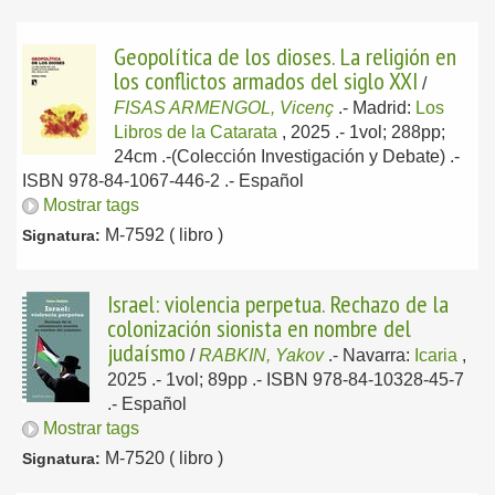
Geopolítica de los dioses. La religión en
los conflictos armados del siglo XXI
/
FISAS ARMENGOL, Vicenç
.-
Madrid:
Los
Libros de la Catarata
, 2025
.- 1vol; 288pp;
24cm .-(Colección Investigación y Debate) .-
ISBN 978-84-1067-446-2 .-
Español
Mostrar tags
M-7592 ( libro )
Signatura:
Israel: violencia perpetua. Rechazo de la
colonización sionista en nombre del
judaísmo
/
RABKIN, Yakov
.-
Navarra:
Icaria
,
2025
.- 1vol; 89pp .- ISBN 978-84-10328-45-7
.-
Español
Mostrar tags
M-7520 ( libro )
Signatura: