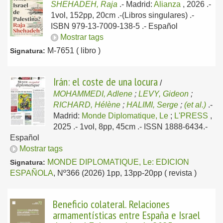
SHEHADEH, Raja
.-
Madrid:
Alianza
, 2026
.-
1vol, 152pp, 20cm .-(Libros singulares) .-
ISBN 979-13-7009-138-5 .-
Español
Mostrar tags
M-7651 ( libro )
Signatura:
Irán: el coste de una locura
/
MOHAMMEDI, Adlene
;
LEVY, Gideon
;
RICHARD, Hélène
;
HALIMI, Serge
;
(et al.)
.-
Madrid:
Monde Diplomatique, Le
;
L'PRESS
,
2025
.- 1vol, 8pp, 45cm .- ISSN 1888-6434.-
Español
Mostrar tags
MONDE DIPLOMATIQUE, Le: EDICION
Signatura:
ESPAÑOLA
, Nº366 (2026) 1pp, 13pp-20pp ( revista )
Beneficio colateral. Relaciones
armamentísticas entre España e Israel