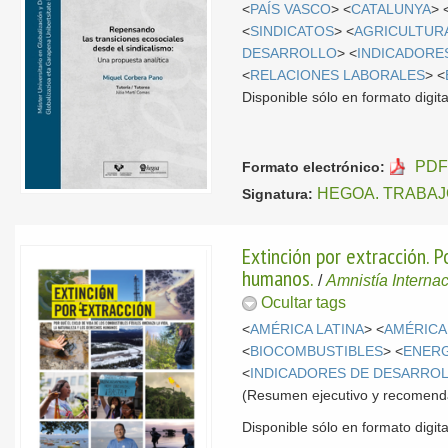
<
PAÍS VASCO
> <
CATALUNYA
> 
<
SINDICATOS
> <
AGRICULTUR
DESARROLLO
> <
INDICADORE
<
RELACIONES LABORALES
> <
Disponible sólo en formato digital
PDF
Formato electrónico:
HEGOA. TRABAJ
Signatura:
Extinción por extracción. P
humanos.
/
Amnistía Interna
Ocultar tags
<
AMÉRICA LATINA
> <
AMÉRICA
<
BIOCOMBUSTIBLES
> <
ENERG
<
INDICADORES DE DESARRO
(Resumen ejecutivo y recomend
Disponible sólo en formato digital