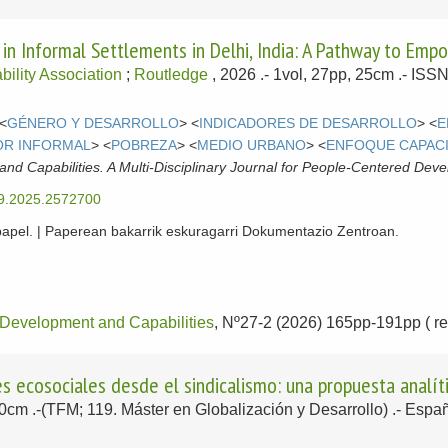
n Informal Settlements in Delhi, India: A Pathway to Em
lity Association
;
Routledge
, 2026
.- 1vol, 27pp, 25cm .- IS
 <
GÉNERO Y DESARROLLO
> <
INDICADORES DE DESARROLLO
> <
E
OR INFORMAL
> <
POBREZA
> <
MEDIO URBANO
> <
ENFOQUE CAPAC
d Capabilities. A Multi-Disciplinary Journal for People-Centered Dev
29.2025.2572700
papel. | Paperean bakarrik eskuragarri Dokumentazio Zentroan.
Development and Capabilities
, Nº27-2 (2026) 165pp-191pp ( rev
s ecosociales desde el sindicalismo: una propuesta analít
30cm .-(TFM; 119. Máster en Globalización y Desarrollo) .-
Españ