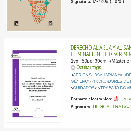
M-7209 ( libro )
Signatura:
DERECHO AL AGUA Y AL S
ELIMINACIÓN DE DISCRIMI
1vol; 59pp; 30cm .-(Máster 
Ocultar tags
<
AFRICA SUBSAHARIANA
> <
D
GÉNERO
> <
INDICADORES DE
<
CUIDADOS
> <
TRABAJO DOM
Des
Formato electrónico:
HEGOA. TRABAJ
Signatura: