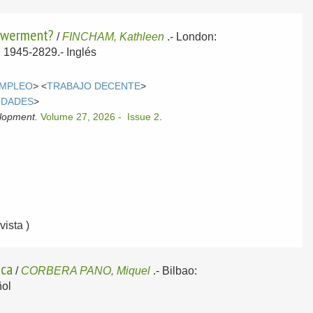
powerment?
/
FINCHAM, Kathleen
.-
London:
SN 1945-2829.-
Inglés
MPLEO
> <
TRABAJO DECENTE
>
IDADES
>
elopment.
Volume 27, 2026 - Issue 2
.
ista )
ica
/
CORBERA PANO, Miquel
.-
Bilbao:
ol