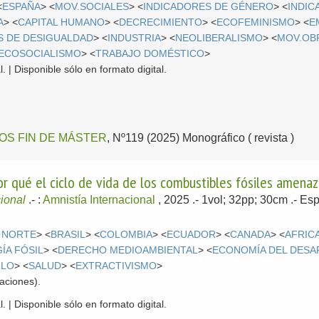
<
ESPAÑA
> <
MOV.SOCIALES
> <
INDICADORES DE GÉNERO
> <
INDI
A
> <
CAPITAL HUMANO
> <
DECRECIMIENTO
> <
ECOFEMINISMO
> <
E
S DE DESIGUALDAD
> <
INDUSTRIA
> <
NEOLIBERALISMO
> <
MOV.OB
ECOSOCIALISMO
> <
TRABAJO DOMÉSTICO
>
. | Disponible sólo en formato digital.
OS FIN DE MÁSTER
, Nº119 (2025) Monográfico ( revista )
or qué el ciclo de vida de los combustibles fósiles amenaza
cional
.-
:
Amnistía Internacional
, 2025
.- 1vol; 32pp; 30cm .-
Esp
 NORTE
> <
BRASIL
> <
COLOMBIA
> <
ECUADOR
> <
CANADA
> <
AFRIC
ÍA FÓSIL
> <
DERECHO MEDIOAMBIENTAL
> <
ECONOMÍA DEL DES
LLO
> <
SALUD
> <
EXTRACTIVISMO
>
aciones).
. | Disponible sólo en formato digital.