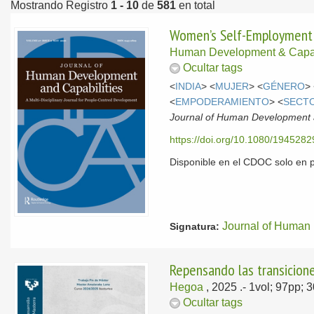
Mostrando Registro
1 - 10
de
581
en total
Women’s Self-Employment i
Human Development & Capabi
Ocultar tags
<
INDIA
> <
MUJER
> <
GÉNERO
>
<
EMPODERAMIENTO
> <
SECT
Journal of Human Development an
https://doi.org/10.1080/194528
Disponible en el CDOC solo en 
Journal of Human 
Signatura:
Repensando las transicione
Hegoa
, 2025
.- 1vol; 97pp; 
Ocultar tags