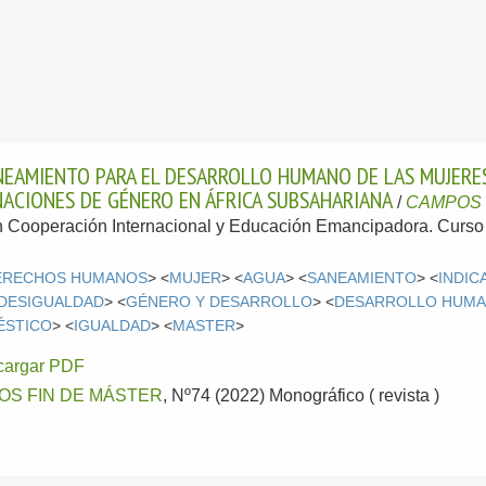
ANEAMIENTO PARA EL DESARROLLO HUMANO DE LAS MUJERE
NACIONES DE GÉNERO EN ÁFRICA SUBSAHARIANA
/
CAMPOS S
en Cooperación Internacional y Educación Emancipadora. Curso
ERECHOS HUMANOS
> <
MUJER
> <
AGUA
> <
SANEAMIENTO
> <
INDIC
 DESIGUALDAD
> <
GÉNERO Y DESARROLLO
> <
DESARROLLO HUM
ÉSTICO
> <
IGUALDAD
> <
MASTER
>
cargar PDF
OS FIN DE MÁSTER
, Nº74 (2022) Monográfico ( revista )