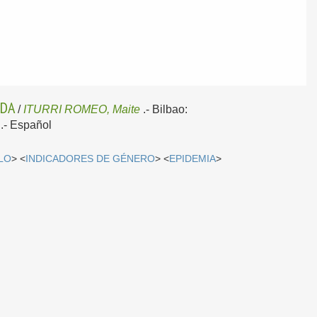
IDA
/
ITURRI ROMEO, Maite
.-
Bilbao:
 .-
Español
LO
> <
INDICADORES DE GÉNERO
> <
EPIDEMIA
>