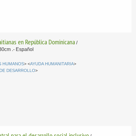
haitianas en República Dominicana
/
 30cm .-
Español
S HUMANOS
> <
AYUDA HUMANITARIA
>
 DE DESARROLLO
>
ral para el desarrollo social inclusivo