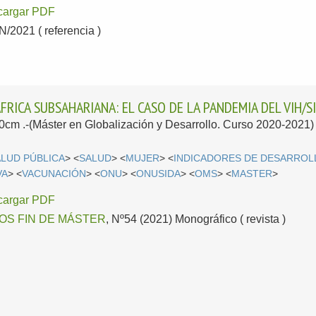
cargar PDF
2021 ( referencia )
FRICA SUBSAHARIANA: EL CASO DE LA PANDEMIA DEL VIH/S
 30cm .-(Máster en Globalización y Desarrollo. Curso 2020-2021)
ALUD PÚBLICA
> <
SALUD
> <
MUJER
> <
INDICADORES DE DESARROL
VA
> <
VACUNACIÓN
> <
ONU
> <
ONUSIDA
> <
OMS
> <
MASTER
>
cargar PDF
OS FIN DE MÁSTER
, Nº54 (2021) Monográfico ( revista )