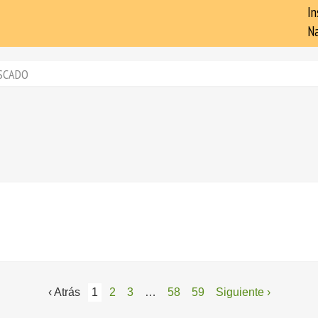
In
Na
SCADO
‹ Atrás
1
2
3
…
58
59
Siguiente ›