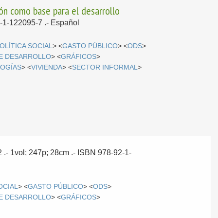
ión como base para el desarrollo
2-1-122095-7 .-
Español
OLÍTICA SOCIAL
> <
GASTO PÚBLICO
> <
ODS
>
DE DESARROLLO
> <
GRÁFICOS
>
OGÍAS
> <
VIVIENDA
> <
SECTOR INFORMAL
>
2
.- 1vol; 247p; 28cm .- ISBN 978-92-1-
OCIAL
> <
GASTO PÚBLICO
> <
ODS
>
DE DESARROLLO
> <
GRÁFICOS
>