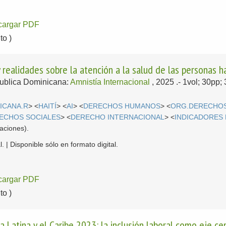
cargar PDF
o )
y realidades sobre la atención a la salud de las personas 
ublica Dominicana:
Amnistía Internacional
, 2025
.- 1vol; 30pp;
ICANA.R
> <
HAITÍ
> <
AI
> <
DERECHOS HUMANOS
> <
ORG.DERECHO
ECHOS SOCIALES
> <
DERECHO INTERNACIONAL
> <
INDICADORES
aciones).
. | Disponible sólo en formato digital.
cargar PDF
o )
Latina y el Caribe 2023: la inclusión laboral como eje cent