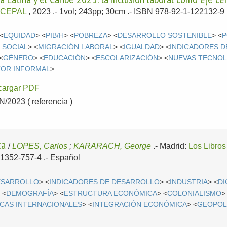
:
CEPAL
, 2023
.- 1vol; 243pp; 30cm .- ISBN 978-92-1-122132-9 
 <
EQUIDAD
> <
PIB/H
> <
POBREZA
> <
DESARROLLO SOSTENIBLE
> <
P
 SOCIAL
> <
MIGRACIÓN LABORAL
> <
IGUALDAD
> <
INDICADORES 
<
GÉNERO
> <
EDUCACIÓN
> <
ESCOLARIZACIÓN
> <
NUEVAS TECNOL
TOR INFORMAL
>
cargar PDF
2023 ( referencia )
ica
/
LOPES, Carlos
;
KARARACH, George
.-
Madrid:
Los Libros
-1352-757-4 .-
Español
ESARROLLO
> <
INDICADORES DE DESARROLLO
> <
INDUSTRIA
> <
DI
 <
DEMOGRAFÍA
> <
ESTRUCTURA ECONÓMICA
> <
COLONIALISMO
>
CAS INTERNACIONALES
> <
INTEGRACIÓN ECONÓMICA
> <
GEOPOL