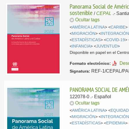
Panorama Social de América
sostenible
/
CEPAL
.-
Santi
Ocultar tags
<
AMÉRICA LATINA
> <
CARIBE
>
<
MIGRACIÓN
> <
INTEGRACIÓN
<
ESTADÍSTICAS
> <
COVID-19
> 
<
INFANCIA
> <
JUVENTUD
>
Disponible en papel en el Centr
Des
Formato electrónico:
REF-1/CEPAL/PAN/
Signatura:
PANORAMA SOCIAL DE AMÉ
122078-0 .-
Español
Ocultar tags
<
AMÉRICA LATINA
> <
EQUIDAD
<
MIGRACIÓN
> <
INTEGRACIÓN
<
ESTADÍSTICAS
> <
EPIDEMIA
>