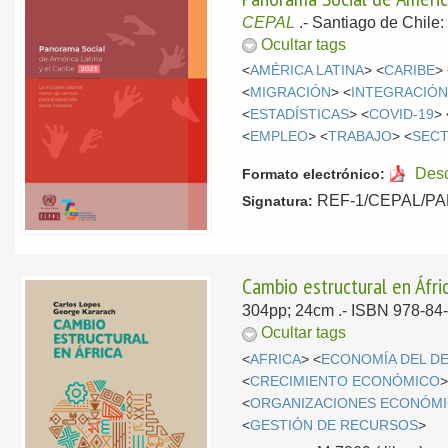
CEPAL
.-
Santiago de Chile
Ocultar tags
<
AMÉRICA LATINA
> <
CARIBE
>
<
MIGRACIÓN
> <
INTEGRACIÓN
<
ESTADÍSTICAS
> <
COVID-19
> 
<
EMPLEO
> <
TRABAJO
> <
SEC
Des
Formato electrónico:
REF-1/CEPAL/PAN/
Signatura:
Cambio estructural en Áfr
304pp; 24cm .- ISBN 978-84
Ocultar tags
<
AFRICA
> <
ECONOMÍA DEL D
<
CRECIMIENTO ECONÓMICO
>
<
ORGANIZACIONES ECONÓMI
<
GESTIÓN DE RECURSOS
>