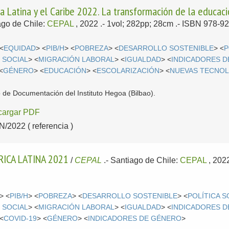
 Latina y el Caribe 2022. La transformación de la educac
ago de Chile:
CEPAL
, 2022
.- 1vol; 282pp; 28cm .- ISBN 978-9
 <
EQUIDAD
> <
PIB/H
> <
POBREZA
> <
DESARROLLO SOSTENIBLE
> <
P
 SOCIAL
> <
MIGRACIÓN LABORAL
> <
IGUALDAD
> <
INDICADORES 
<
GÉNERO
> <
EDUCACIÓN
> <
ESCOLARIZACIÓN
> <
NUEVAS TECNOL
o de Documentación del Instituto Hegoa (Bilbao).
cargar PDF
2022 ( referencia )
RICA LATINA 2021
/
CEPAL
.-
Santiago de Chile:
CEPAL
, 202
> <
PIB/H
> <
POBREZA
> <
DESARROLLO SOSTENIBLE
> <
POLÍTICA S
 SOCIAL
> <
MIGRACIÓN LABORAL
> <
IGUALDAD
> <
INDICADORES 
 <
COVID-19
> <
GÉNERO
> <
INDICADORES DE GÉNERO
>