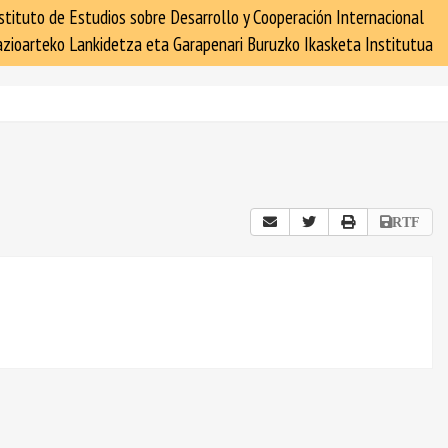
stituto de Estudios sobre Desarrollo y Cooperación Internacional
zioarteko Lankidetza eta Garapenari Buruzko Ikasketa Institutua
RTF