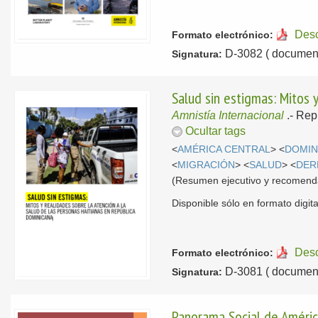
Des
Formato electrónico:
D-3082 ( document
Signatura:
Salud sin estigmas: Mitos 
Amnistía Internacional
.-
Rep
Ocultar tags
<
AMÉRICA CENTRAL
> <
DOMIN
<
MIGRACIÓN
> <
SALUD
> <
DER
(Resumen ejecutivo y recomend
Disponible sólo en formato digital
Des
Formato electrónico:
D-3081 ( document
Signatura:
Panorama Social de América 