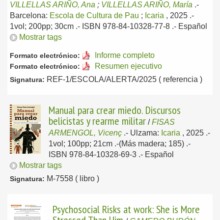
VILLELLAS ARIÑO, Ana
;
VILLELLAS ARIÑO, María
.-
Barcelona:
Escola de Cultura de Pau
;
Icaria
, 2025
.-
1vol; 200pp; 30cm .- ISBN 978-84-10328-77-8 .-
Español
Mostrar tags
Informe completo
Formato electrónico:
Resumen ejecutivo
Formato electrónico:
REF-1/ESCOLA/ALERTA/2025 ( referencia )
Signatura:
Manual para crear miedo. Discursos
belicistas y rearme militar
/
FISAS
ARMENGOL, Vicenç
.-
Ulzama:
Icaria
, 2025
.-
1vol; 100pp; 21cm .-(Más madera; 185) .-
ISBN 978-84-10328-69-3 .-
Español
Mostrar tags
M-7558 ( libro )
Signatura:
Psychosocial Risks at work: She is More