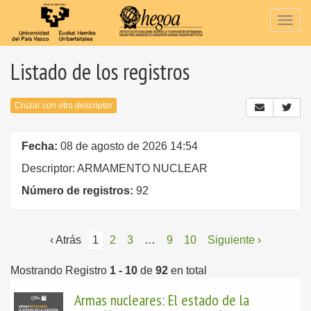
Togg
navig
Listado de los registros
Cruzar con otro descriptor
Fecha:
08 de agosto de 2026 14:54
Descriptor: ARMAMENTO NUCLEAR
Número de registros:
92
‹ Atrás
1
2
3
…
9
10
Siguiente ›
Mostrando Registro
1 - 10
de
92
en total
Armas nucleares: El estado de la