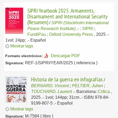
SIPRI Yearbook 2025. Armaments,
Disarmament and International Security
(Resumen)
/
SIPRI (Stockholm International
Peace Research Institute)
.-
:
SIPRI
;
FundiPau
;
Oxford University Press
, 2025
.-
1vol; 24pp; .-
Español
Mostrar tags
Descargar PDF
Formato electrónico:
REF-1/SIPRI/YEAR/2025 ( referencia )
Signatura:
Historia de la guerra en infografías
/
BERNARD, Vincent
;
PELTIER, Julien
;
TOUCHARD, Laurent
.-
Barcelona:
Crítica
,
2025
.- 1vol; 144pp; 31cm .- ISBN 978-84-
9199-807-5 .-
Español
Mostrar tags
M-7584 ( libro )
Signatura: