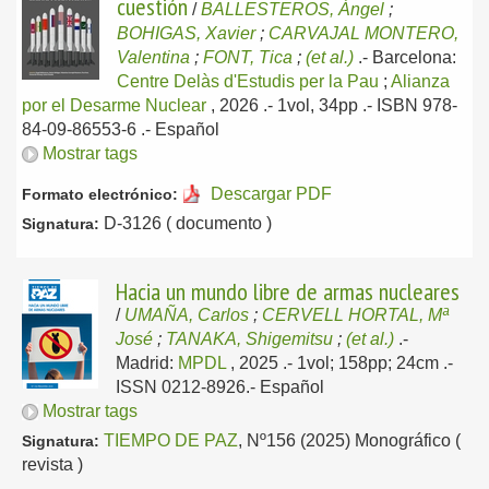
cuestión
/
BALLESTEROS, Ángel
;
BOHIGAS, Xavier
;
CARVAJAL MONTERO,
Valentina
;
FONT, Tica
;
(et al.)
.-
Barcelona:
Centre Delàs d'Estudis per la Pau
;
Alianza
por el Desarme Nuclear
, 2026
.- 1vol, 34pp .- ISBN 978-
84-09-86553-6 .-
Español
Mostrar tags
Descargar PDF
Formato electrónico:
D-3126 ( documento )
Signatura:
Hacia un mundo libre de armas nucleares
/
UMAÑA, Carlos
;
CERVELL HORTAL, Mª
José
;
TANAKA, Shigemitsu
;
(et al.)
.-
Madrid:
MPDL
, 2025
.- 1vol; 158pp; 24cm .-
ISSN 0212-8926.-
Español
Mostrar tags
TIEMPO DE PAZ
, Nº156 (2025) Monográfico (
Signatura:
revista )