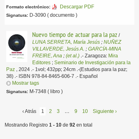
Descargar PDF
Formato electrónico:
D-3090 ( documento )
Signatura:
Nuevo tiempo de actuar para la paz
/
LUNA SERRETA, María Jesús
;
NUÑEZ
VILLAVERDE, Jesús A.
;
GARCÍA-MINA
FREIRE, Ana
;
(et al.)
.-
Zaragoza:
Mira
Editores
;
Seminario de Investigación para la
Paz
, 2024
.- 1vol; 432pp; 24cm .-(Estudios para la paz;
38) .- ISBN 978-84-8465-606-7 .-
Español
Mostrar tags
M-7348 ( libro )
Signatura:
‹ Atrás
1
2
3
…
9
10
Siguiente ›
Mostrando Registro
1 - 10
de
92
en total