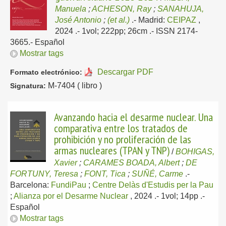
Manuela
;
ACHESON, Ray
;
SANAHUJA,
José Antonio
;
(et al.)
.-
Madrid:
CEIPAZ
,
2024
.- 1vol; 222pp; 26cm .- ISSN 2174-
3665.-
Español
Mostrar tags
Descargar PDF
Formato electrónico:
M-7404 ( libro )
Signatura:
Avanzando hacia el desarme nuclear. Una
comparativa entre los tratados de
prohibición y no proliferación de las
armas nucleares (TPAN y TNP)
/
BOHIGAS,
Xavier
;
CARAMES BOADA, Albert
;
DE
FORTUNY, Teresa
;
FONT, Tica
;
SUÑÉ, Carme
.-
Barcelona:
FundiPau
;
Centre Delàs d'Estudis per la Pau
;
Alianza por el Desarme Nuclear
, 2024
.- 1vol; 14pp .-
Español
Mostrar tags