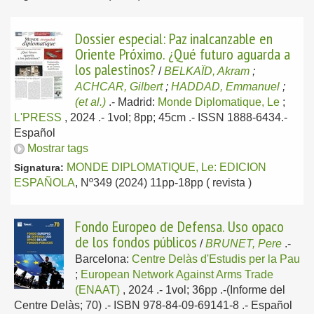
Dossier especial: Paz inalcanzable en
Oriente Próximo. ¿Qué futuro aguarda a
los palestinos?
/
BELKAÏD, Akram
;
ACHCAR, Gilbert
;
HADDAD, Emmanuel
;
(et al.)
.-
Madrid:
Monde Diplomatique, Le
;
L'PRESS
, 2024
.- 1vol; 8pp; 45cm .- ISSN 1888-6434.-
Español
Mostrar tags
MONDE DIPLOMATIQUE, Le: EDICION
Signatura:
ESPAÑOLA
, Nº349 (2024) 11pp-18pp ( revista )
Fondo Europeo de Defensa. Uso opaco
de los fondos públicos
/
BRUNET, Pere
.-
Barcelona:
Centre Delàs d'Estudis per la Pau
;
European Network Against Arms Trade
(ENAAT)
, 2024
.- 1vol; 36pp .-(Informe del
Centre Delàs; 70) .- ISBN 978-84-09-69141-8 .-
Español