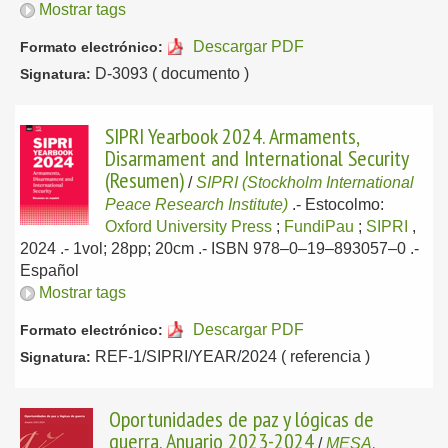
Mostrar tags
Descargar PDF
Formato electrónico:
D-3093 ( documento )
Signatura:
SIPRI Yearbook 2024. Armaments,
Disarmament and International Security
(Resumen)
/
SIPRI (Stockholm International
Peace Research Institute)
.-
Estocolmo:
Oxford University Press
;
FundiPau
;
SIPRI
,
2024
.- 1vol; 28pp; 20cm .- ISBN 978–0–19–893057–0 .-
Español
Mostrar tags
Descargar PDF
Formato electrónico:
REF-1/SIPRI/YEAR/2024 ( referencia )
Signatura:
Oportunidades de paz y lógicas de
guerra. Anuario 2023-2024
/
MESA,