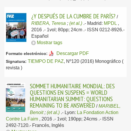
¿Y DESPUÉS DE LA CUMBRE DE PARÍS?
/
RIBERA, Teresa
;
(et al.)
.-
Madrid:
MPDL
,
2016
.- 1vol; 80pp; 24cm .- ISSN 0212-8926.-
Español
Mostrar tags
Descargar PDF
Formato electrónico:
TIEMPO DE PAZ
, Nº120 (2016) Monográfico (
Signatura:
revista )
SOMMET HUMANITAIRE MONDIAL: DES
QUESTIONS EN SUSPENS = WORLD
HUMANITARIAN SUMMIT: QUESTIONS
REMAINING TO BE ANSWERED
/
MARIBEL,
Benoit
;
(et al.)
.-
Lyon:
La Fondation Action
Contre La Faim
, 2016
.- 1vol; 190pp; 24cms .- ISSN
2492-7120.-
Francés, Inglés