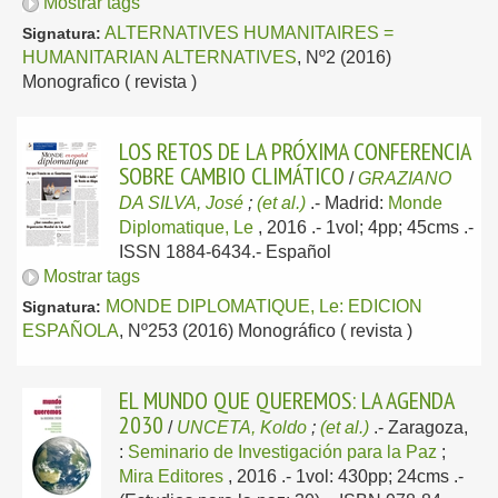
Mostrar tags
ALTERNATIVES HUMANITAIRES =
Signatura:
HUMANITARIAN ALTERNATIVES
, Nº2 (2016)
Monografico ( revista )
LOS RETOS DE LA PRÓXIMA CONFERENCIA
SOBRE CAMBIO CLIMÁTICO
/
GRAZIANO
DA SILVA, José
;
(et al.)
.-
Madrid:
Monde
Diplomatique, Le
, 2016
.- 1vol; 4pp; 45cms .-
ISSN 1884-6434.-
Español
Mostrar tags
MONDE DIPLOMATIQUE, Le: EDICION
Signatura:
ESPAÑOLA
, Nº253 (2016) Monográfico ( revista )
EL MUNDO QUE QUEREMOS: LA AGENDA
2030
/
UNCETA, Koldo
;
(et al.)
.-
Zaragoza,
:
Seminario de Investigación para la Paz
;
Mira Editores
, 2016
.- 1vol: 430pp; 24cms .-