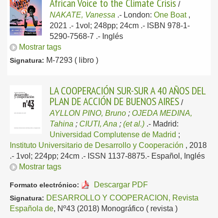
African Voice to the Climate Crisis
/
NAKATE, Vanessa
.-
London:
One Boat
,
2021
.- 1vol; 248pp; 24cm .- ISBN 978-1-
5290-7568-7 .-
Inglés
Mostrar tags
M-7293 ( libro )
Signatura:
LA COOPERACIÓN SUR-SUR A 40 AÑOS DEL
PLAN DE ACCIÓN DE BUENOS AIRES
/
AYLLON PINO, Bruno
;
OJEDA MEDINA,
Tahina
;
CIUTI, Ana
;
(et al.)
.-
Madrid:
Universidad Complutense de Madrid
;
Instituto Universitario de Desarrollo y Cooperación
, 2018
.- 1vol; 224pp; 24cm .- ISSN 1137-8875.-
Español, Inglés
Mostrar tags
Descargar PDF
Formato electrónico:
DESARROLLO Y COOPERACION, Revista
Signatura:
Española de
, Nº43 (2018) Monográfico ( revista )