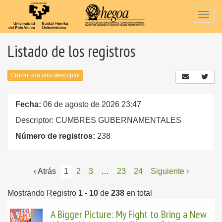
Togg
navig
Listado de los registros
Cruzar con otro descriptor
Fecha:
06 de agosto de 2026 23:47
Descriptor: CUMBRES GUBERNAMENTALES
Número de registros:
238
‹ Atrás
1
2
3
…
23
24
Siguiente ›
Mostrando Registro
1 - 10
de
238
en total
A Bigger Picture: My Fight to Bring a New