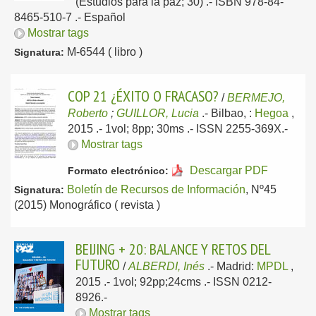
(Estudios para la paz; 30) .- ISBN 978-84-
8465-510-7 .-
Español
Mostrar tags
M-6544 ( libro )
Signatura:
COP 21 ¿ÉXITO O FRACASO?
/
BERMEJO,
Roberto
;
GUILLOR, Lucia
.-
Bilbao, :
Hegoa
,
2015
.- 1vol; 8pp; 30ms .- ISSN 2255-369X.-
Mostrar tags
Descargar PDF
Formato electrónico:
Boletín de Recursos de Información
, Nº45
Signatura:
(2015) Monográfico ( revista )
BEIJING + 20: BALANCE Y RETOS DEL
FUTURO
/
ALBERDI, Inés
.-
Madrid:
MPDL
,
2015
.- 1vol; 92pp;24cms .- ISSN 0212-
8926.-
Mostrar tags