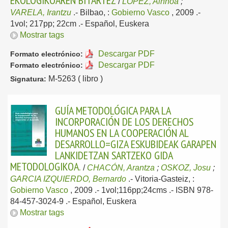
EKOLOGIKOAREN BITARTEZ
/
LOPEZ, Ainhoa
;
VARELA, Irantzu
.-
Bilbao, :
Gobierno Vasco
, 2009
.-
1vol; 217pp; 22cm .-
Español, Euskera
Mostrar tags
Descargar PDF
Formato electrónico:
Descargar PDF
Formato electrónico:
M-5263 ( libro )
Signatura:
GUÍA METODOLÓGICA PARA LA
INCORPORACIÓN DE LOS DERECHOS
HUMANOS EN LA COOPERACIÓN AL
DESARROLLO=GIZA ESKUBIDEAK GARAPEN
LANKIDETZAN SARTZEKO GIDA
METODOLOGIKOA.
/
CHACÓN, Arantza
;
OSKOZ, Josu
;
GARCIA IZQUIERDO, Bernardo
.-
Vitoria-Gasteiz, :
Gobierno Vasco
, 2009
.- 1vol;116pp;24cms .- ISBN 978-
84-457-3024-9 .-
Español, Euskera
Mostrar tags