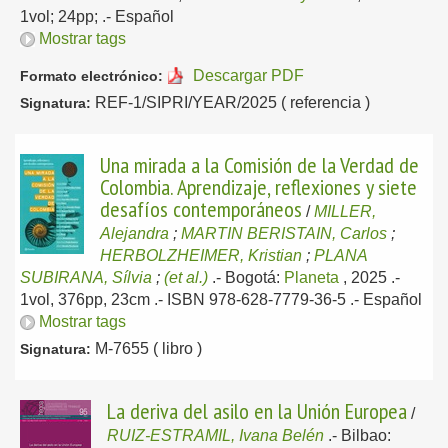
1vol; 24pp; .-
Español
Mostrar tags
Descargar PDF
Formato electrónico:
REF-1/SIPRI/YEAR/2025 ( referencia )
Signatura:
Una mirada a la Comisión de la Verdad de
Colombia. Aprendizaje, reflexiones y siete
desafíos contemporáneos
/
MILLER,
Alejandra
;
MARTIN BERISTAIN, Carlos
;
HERBOLZHEIMER, Kristian
;
PLANA
SUBIRANA, Sílvia
;
(et al.)
.-
Bogotá:
Planeta
, 2025
.-
1vol, 376pp, 23cm .- ISBN 978-628-7779-36-5 .-
Español
Mostrar tags
M-7655 ( libro )
Signatura:
La deriva del asilo en la Unión Europea
/
RUIZ-ESTRAMIL, Ivana Belén
.-
Bilbao: