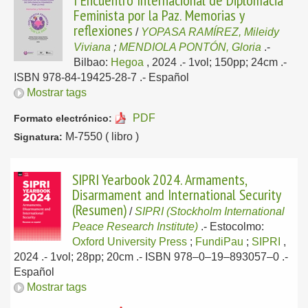
I Encuentro Internacional de Diplomacia
Feminista por la Paz. Memorias y
reflexiones
/
YOPASA RAMÍREZ, Mileidy
Viviana
;
MENDIOLA PONTÓN, Gloria
.-
Bilbao:
Hegoa
, 2024
.- 1vol; 150pp; 24cm .-
ISBN 978-84-19425-28-7 .-
Español
Mostrar tags
PDF
Formato electrónico:
M-7550 ( libro )
Signatura:
SIPRI Yearbook 2024. Armaments,
Disarmament and International Security
(Resumen)
/
SIPRI (Stockholm International
Peace Research Institute)
.-
Estocolmo:
Oxford University Press
;
FundiPau
;
SIPRI
,
2024
.- 1vol; 28pp; 20cm .- ISBN 978–0–19–893057–0 .-
Español
Mostrar tags