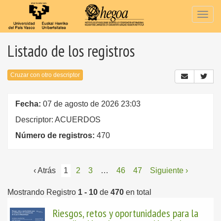
Togg
navig
Listado de los registros
Cruzar con otro descriptor
Fecha:
07 de agosto de 2026 23:03
Descriptor: ACUERDOS
Número de registros:
470
‹ Atrás
1
2
3
…
46
47
Siguiente ›
Mostrando Registro
1 - 10
de
470
en total
Riesgos, retos y oportunidades para la