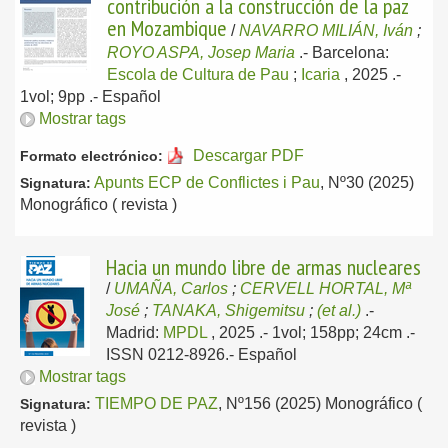
contribución a la construcción de la paz
en Mozambique
/
NAVARRO MILIÁN, Iván
;
ROYO ASPA, Josep Maria
.-
Barcelona:
Escola de Cultura de Pau
;
Icaria
, 2025
.-
1vol; 9pp .-
Español
Mostrar tags
Descargar PDF
Formato electrónico:
Apunts ECP de Conflictes i Pau
, Nº30 (2025)
Signatura:
Monográfico ( revista )
Hacia un mundo libre de armas nucleares
/
UMAÑA, Carlos
;
CERVELL HORTAL, Mª
José
;
TANAKA, Shigemitsu
;
(et al.)
.-
Madrid:
MPDL
, 2025
.- 1vol; 158pp; 24cm .-
ISSN 0212-8926.-
Español
Mostrar tags
TIEMPO DE PAZ
, Nº156 (2025) Monográfico (
Signatura:
revista )