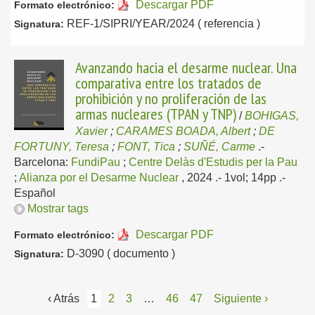
Descargar PDF
Formato electrónico:
REF-1/SIPRI/YEAR/2024 ( referencia )
Signatura:
Avanzando hacia el desarme nuclear. Una
comparativa entre los tratados de
prohibición y no proliferación de las
armas nucleares (TPAN y TNP)
/
BOHIGAS,
Xavier
;
CARAMES BOADA, Albert
;
DE
FORTUNY, Teresa
;
FONT, Tica
;
SUÑÉ, Carme
.-
Barcelona:
FundiPau
;
Centre Delàs d'Estudis per la Pau
;
Alianza por el Desarme Nuclear
, 2024
.- 1vol; 14pp .-
Español
Mostrar tags
Descargar PDF
Formato electrónico:
D-3090 ( documento )
Signatura:
‹ Atrás
1
2
3
…
46
47
Siguiente ›