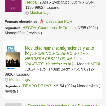
Hegoa
, 2024
.- 1vol; 55pp; 30cm .- ISSN
1130-9962.-
Español
Mostrar tags
Descargar PDF
Formato electrónico:
HEGOA, Cuadernos de Trabajo
, Nº95 (2024)
Signatura:
Monográfico ( revista )
Movilidad humana: migraciones y asilo
hoy
/
MORENO MOLINERO, Mª José
;
HERRERA CEBALLOS, Mª Jesús
;
VALIENTE, Mauricio
;
(et al.)
.-
Madrid:
MPDL
, 2024
.- 1vol; 148pp; 24cm .- ISSN 0212-
8926.-
Español
Mostrar tags
TIEMPO DE PAZ
, Nº154 (2024) Monográfico (
Signatura:
revista )