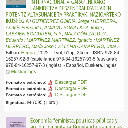
INTERNACIONAL = GARAPENERAKO
LANKIDETZA DESZENTRALIZATUAREN
POTENTZIALTASUNAK ETA PRAKTIKAK: NAZIOARTEKO
IKUSPEGIA
/
GUTIÉRREZ GOIRIA, Jorge
;
HERRERA,
Andrés Fernando
;
AMIANO BONATXEA, Iratxe
;
LABAIEN EGIGUREN, Irati
;
MALAGÓN ZALDUA,
Eduardo
;
MARTÍNEZ MARTÍNEZ, Ignacio
;
MARTÍNEZ
HERRERO, María José
;
VILLENA CAMARERO, Unai
.-
Bilbao:
Hegoa
, 2022
.- 1vol; 61pp; 24cm .- ISBN 978-84-
16257-92-8 (castellano); 978-84-16257-93-5 (euskara);
978-84-16257-97-3 (inglés) .-
Español, Euskera, Inglés
Mostrar tags
Descargar PDF
Formato electrónico:
Descargar PDF
Formato electrónico:
Descargar PDF
Formato electrónico:
M-7095 ( libro )
Signatura:
Economía feminista, políticas públicas y
acción comunitaria. Brújula y herramientas