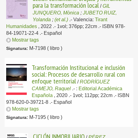
para la transformación local
/
GIL
JUNQUERO, Mònica
;
JUBETO RUIZ,
Yolanda
;
(et al.)
.-
Valencia:
Tirant
Humanidades
, 2022
.- 1vol; 376pp; 22cm .- ISBN 978-
84-19071-22-4 .-
Español
Mostrar tags
M-7198 ( libro )
Signatura:
Transformación Institucional e inclusión
social: Procesos de desarrollo rural con
enfoque territorial
/
RODRÍGUEZ
CAMEJO, Raquel
.-
:
Editorial Académica
Española
, 2020
.- 1vol; 112pp; 22cm .- ISBN
978-620-0-39721-8 .-
Español
Mostrar tags
M-7195 ( libro )
Signatura:
CICLÓN INMOBILIARIO
/
PÉREZ