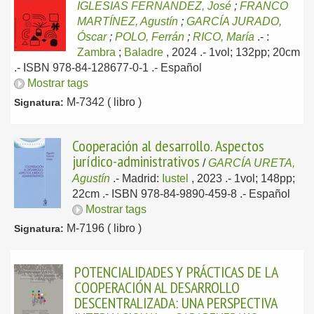
IGLESIAS FERNANDEZ, José
;
FRANCO
MARTÍNEZ, Agustín
;
GARCÍA JURADO,
Óscar
;
POLO, Ferrán
;
RICO, María
.-
:
Zambra
;
Baladre
, 2024
.- 1vol; 132pp; 20cm
.- ISBN 978-84-128677-0-1 .-
Español
Mostrar tags
M-7342 ( libro )
Signatura:
Cooperación al desarrollo. Aspectos
jurídico-administrativos
/
GARCÍA URETA,
Agustín
.-
Madrid:
Iustel
, 2023
.- 1vol; 148pp;
22cm .- ISBN 978-84-9890-459-8 .-
Español
Mostrar tags
M-7196 ( libro )
Signatura:
POTENCIALIDADES Y PRÁCTICAS DE LA
COOPERACIÓN AL DESARROLLO
DESCENTRALIZADA: UNA PERSPECTIVA