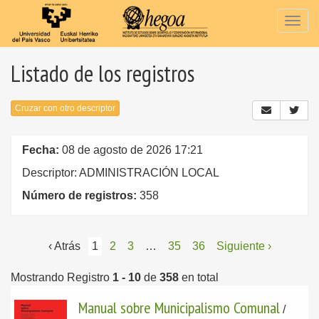
Togg
navig
Listado de los registros
Cruzar con otro descriptor
Fecha:
08 de agosto de 2026 17:21
Descriptor: ADMINISTRACIÓN LOCAL
Número de registros:
358
‹ Atrás
1
2
3
…
35
36
Siguiente ›
Mostrando Registro
1 - 10
de
358
en total
Manual sobre Municipalismo Comunal
/