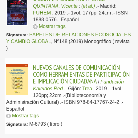
QUINTANA, Vicente
;
(et al.)
.-
Madrid:
FUHEM
, 2019
.- 1vol; 177pp; 24cm .- ISSN
1888-0576.-
Español
Mostrar tags
PAPELES DE RELACIONES ECOSOCIALES
Signatura:
Y CAMBIO GLOBAL
, Nº148 (2019) Monográfico ( revista
)
NUEVOS CANALES DE COMUNICACIÓN
COMO HERRAMIENTAS DE PARTICIPACIÓN
E IMPLICACIÓN CIUDADANA
/
Fundación
Kaleidos.Red
.-
Gijón:
Trea
, 2019
.- 1vol;
120pp; 22cm .-(Biblioteconomía y
Administración Cultural) .- ISBN 978-84-17767-24-2 .-
Español
Mostrar tags
M-6793 ( libro )
Signatura: