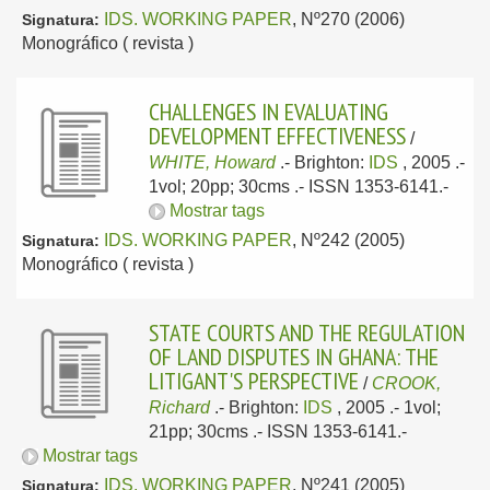
IDS. WORKING PAPER
, Nº270 (2006)
Signatura:
Monográfico ( revista )
CHALLENGES IN EVALUATING
DEVELOPMENT EFFECTIVENESS
/
WHITE, Howard
.-
Brighton:
IDS
, 2005
.-
1vol; 20pp; 30cms .- ISSN 1353-6141.-
Mostrar tags
IDS. WORKING PAPER
, Nº242 (2005)
Signatura:
Monográfico ( revista )
STATE COURTS AND THE REGULATION
OF LAND DISPUTES IN GHANA: THE
LITIGANT'S PERSPECTIVE
/
CROOK,
Richard
.-
Brighton:
IDS
, 2005
.- 1vol;
21pp; 30cms .- ISSN 1353-6141.-
Mostrar tags
IDS. WORKING PAPER
, Nº241 (2005)
Signatura: