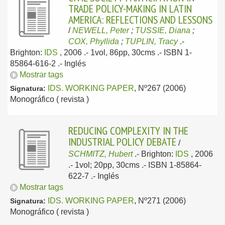
TRADE POLICY-MAKING IN LATIN
AMERICA: REFLECTIONS AND LESSONS
/
NEWELL, Peter
;
TUSSIE, Diana
;
COX, Phyllida
;
TUPLIN, Tracy
.-
Brighton:
IDS
, 2006
.- 1vol, 86pp, 30cms .- ISBN 1-
85864-616-2 .-
Inglés
Mostrar tags
IDS. WORKING PAPER
, Nº267 (2006)
Signatura:
Monográfico ( revista )
REDUCING COMPLEXITY IN THE
INDUSTRIAL POLICY DEBATE
/
SCHMITZ, Hubert
.-
Brighton:
IDS
, 2006
.- 1vol; 20pp, 30cms .- ISBN 1-85864-
622-7 .-
Inglés
Mostrar tags
IDS. WORKING PAPER
, Nº271 (2006)
Signatura:
Monográfico ( revista )