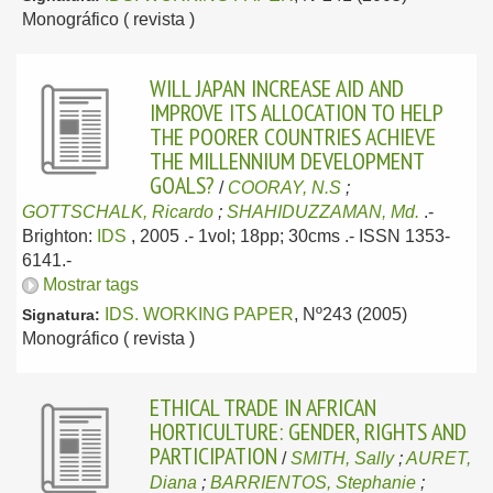
Monográfico ( revista )
WILL JAPAN INCREASE AID AND
IMPROVE ITS ALLOCATION TO HELP
THE POORER COUNTRIES ACHIEVE
THE MILLENNIUM DEVELOPMENT
GOALS?
/
COORAY, N.S
;
GOTTSCHALK, Ricardo
;
SHAHIDUZZAMAN, Md.
.-
Brighton:
IDS
, 2005
.- 1vol; 18pp; 30cms .- ISSN 1353-
6141.-
Mostrar tags
IDS. WORKING PAPER
, Nº243 (2005)
Signatura:
Monográfico ( revista )
ETHICAL TRADE IN AFRICAN
HORTICULTURE: GENDER, RIGHTS AND
PARTICIPATION
/
SMITH, Sally
;
AURET,
Diana
;
BARRIENTOS, Stephanie
;