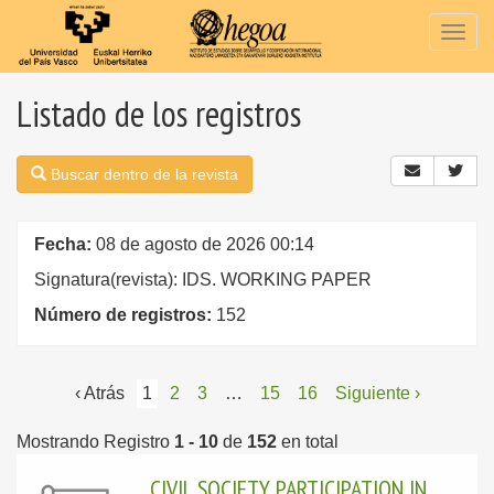
Togg
navig
Listado de los registros
Buscar dentro de la revista
Fecha:
08 de agosto de 2026 00:14
Signatura(revista): IDS. WORKING PAPER
Número de registros:
152
‹ Atrás
1
2
3
…
15
16
Siguiente ›
Mostrando Registro
1 - 10
de
152
en total
CIVIL SOCIETY PARTICIPATION IN