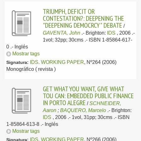
TRIUMPH, DEFICIT OR
CONTESTATION?: DEEPENING THE
"DEEPENING DEMOCRCY" DEBATE
/
GAVENTA, John
.-
Brighton:
IDS
, 2006
.-
1vol; 32pp; 30cms .- ISBN 1-85864-617-
0 .-
Inglés
Mostrar tags
IDS. WORKING PAPER
, Nº264 (2006)
Signatura:
Monográfico ( revista )
GET WHAT YOU WANT, GIVE WHAT
TOU CAN: EMBEDDED PUBLIC FINANCE
IN PORTO ALEGRE
/
SCHNEIDER,
Aaron
;
BAQUERO, Marcelo
.-
Brighton:
IDS
, 2006
.- 1vol, 31pp; 30cms .- ISBN
1-85864-613-8 .-
Inglés
Mostrar tags
IDS. WORKING PAPER
, Nº266 (2006)
Signatura: