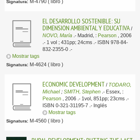
M-4790 ( libro )
Signatura:
EL DESARROLLO SOSTENIBLE: SU
DIMENSION AMBIENTAL Y EDUCATIVA
/
NOVO, María
.-
Madrid, :
Pearson
, 2006
.- 1 vol ; 431pp; 24cms .- ISBN 978-84-
832-2355-0 .-
Mostrar tags
M-4624 ( libro )
Signatura:
ECONOMIC DEVELOPMENT
/
TODARO,
Michael
;
SMITH, Stephen
.-
Essex, :
Pearson
, 2006
.- 1vol, 851pp; 23cms .-
ISBN 0-321-31195-7 .-
Inglés
Mostrar tags
M-4560 ( libro )
Signatura: