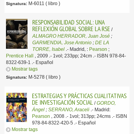
M-6011 ( libro )
Signatura:
RESPONSABILIDAD SOCIAL: UNA
REFLEXIÓN GLOBAL SOBRE LA RSE
/
ALMAGRO HERRADOR, Juan José
;
GARMENDIA, Jose Antonio
;
DE LA
TORRE, Isabel
.-
Madrid, :
Pearson
;
Prentice Hall
, 2009
.- 1vol; 233pp; 24cm .- ISBN 978-84-
8322-639-1 .-
Español
Mostrar tags
M-5278 ( libro )
Signatura:
ESTRATEGIAS Y PRÁCTICAS CUALITATIVAS
DE INVESTIGACIÓN SOCIAL
/
GORDO,
Ángel
;
SERRANO, Araceli
.-
Madrid:
Pearson
, 2008
.- 1vol; 313pp; 24cms .- ISBN
978-84-8322-420-5 .-
Español
Mostrar tags