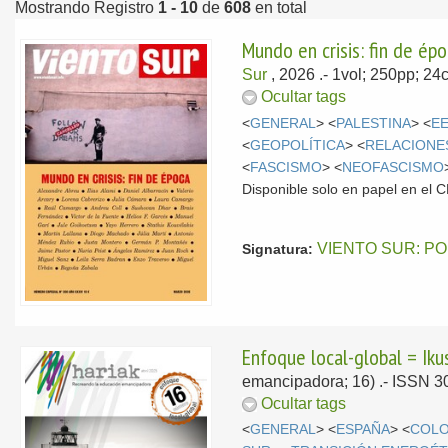
Mostrando Registro
1 - 10
de
608
en total
Mundo en crisis: fin de ép
Sur
, 2026
.- 1vol; 250pp; 2
Ocultar tags
<
GENERAL
> <
PALESTINA
> <
E
<
GEOPOLÍTICA
> <
RELACIONE
<
FASCISMO
> <
NEOFASCISMO
Disponible solo en papel en el
VIENTO SUR: P
Signatura:
Enfoque local-global = Iku
emancipadora; 16) .- ISSN 
Ocultar tags
<
GENERAL
> <
ESPAÑA
> <
COLO