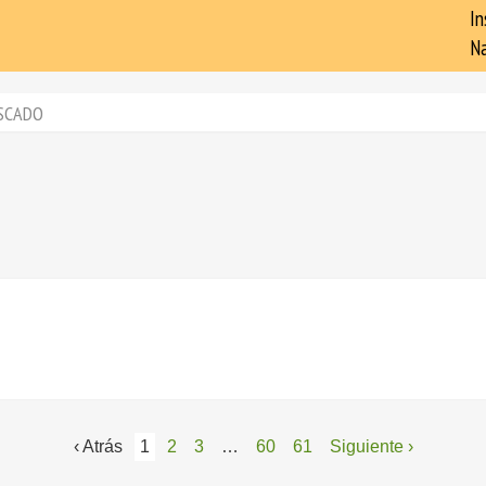
In
Na
SCADO
‹ Atrás
1
2
3
…
60
61
Siguiente ›