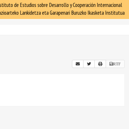
stituto de Estudios sobre Desarrollo y Cooperación Internacional
zioarteko Lankidetza eta Garapenari Buruzko Ikasketa Institutua
RTF