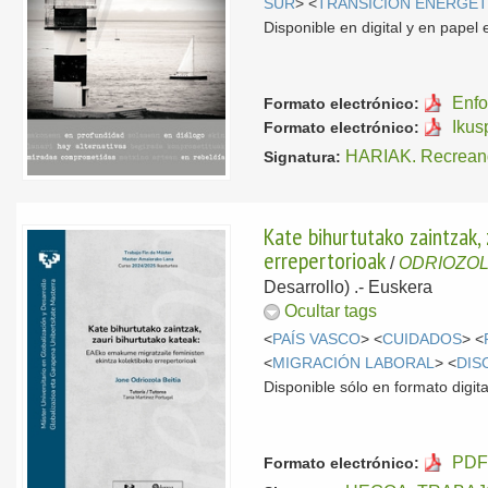
SUR
> <
TRANSICIÓN ENERGÉT
Disponible en digital y en pape
Enfo
Formato electrónico:
Ikus
Formato electrónico:
HARIAK. Recreand
Signatura:
Kate bihurtutako zaintzak,
errepertorioak
/
ODRIOZOLA
Desarrollo) .-
Euskera
Ocultar tags
<
PAÍS VASCO
> <
CUIDADOS
> <
<
MIGRACIÓN LABORAL
> <
DIS
Disponible sólo en formato digital
PDF 
Formato electrónico: