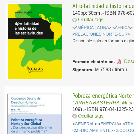
Afro-latinidad e historia d
140pp; 30cm .- ISBN 978-607
Ocultar tags
<
AMÉRICA LATINA
> <
AFRICA
>
<
RELACIONES NORTE-SUR
>
Disponible solo en formato digita
Des
Formato electrónico:
M-7583 ( libro )
Signatura:
Pobreza energética Norte 
LARREA BASTERRA, Maca
109) .- ISBN 978-84-1325-23
Ocultar tags
<
GENERAL
> <
ENERGÍA
> <
TRA
<
MEDIO AMBIENTE
> <
ECOLOG