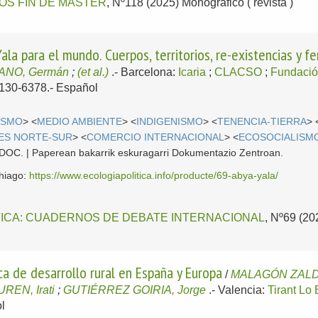
OS FIN DE MÁSTER
, Nº118 (2025) Monográfico ( revista )
Yala para el mundo. Cuerpos, territorios, re-existencias y 
NO, Germán
;
(et al.)
.-
Barcelona:
Icaria
;
CLACSO
;
Fundaci
1130-6378.-
Español
ISMO
> <
MEDIO AMBIENTE
> <
INDIGENISMO
> <
TENENCIA-TIERRA
> 
ES NORTE-SUR
> <
COMERCIO INTERNACIONAL
> <
ECOSOCIALISM
 CDOC. | Paperean bakarrik eskuragarri Dokumentazio Zentroan.
ehiago:
https://www.ecologiapolitica.info/producte/69-abya-yala/
TICA: CUADERNOS DE DEBATE INTERNACIONAL
, Nº69 (20
ca de desarrollo rural en España y Europa
/
MALAGÓN ZALD
REN, Irati
;
GUTIÉRREZ GOIRIA, Jorge
.-
Valencia:
Tirant Lo
l