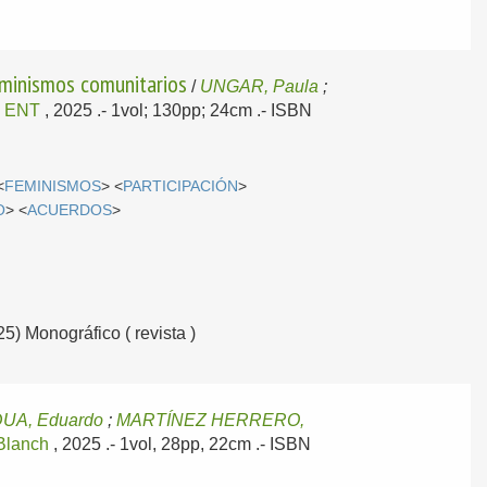
feminismos comunitarios
/
UNGAR, Paula
;
ó ENT
, 2025
.- 1vol; 130pp; 24cm .- ISBN
<
FEMINISMOS
> <
PARTICIPACIÓN
>
O
> <
ACUERDOS
>
25) Monográfico ( revista )
UA, Eduardo
;
MARTÍNEZ HERRERO,
 Blanch
, 2025
.- 1vol, 28pp, 22cm .- ISBN