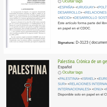
Ocultar tags
<
ESPAÑA
> <
URUGUAY
> <
POLÍ
DESARROLLO
> <
RELACIONES
<
AECID
> <
DESARROLLO SOST
Este artículo forma parte del li
en papel en el CDOC.
D-3123 ( document
Signatura:
Palestina. Crónica de un g
Español
Ocultar tags
<
PALESTINA
> <
ISRAEL
> <
EUR
SUR
> <
RELACIONES INTERNA
INTERNACIONALES
> <
ONU
> <
Disponible solo en papel en el