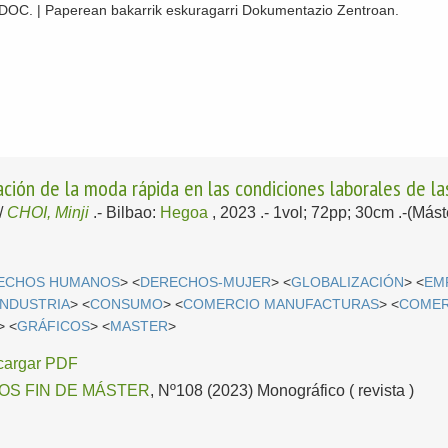
 CDOC. | Paperean bakarrik eskuragarri Dokumentazio Zentroan.
ión de la moda rápida en las condiciones laborales de las
/
CHOI, Minji
.-
Bilbao:
Hegoa
, 2023
.- 1vol; 72pp; 30cm .-(Más
ECHOS HUMANOS
> <
DERECHOS-MUJER
> <
GLOBALIZACIÓN
> <
EM
INDUSTRIA
> <
CONSUMO
> <
COMERCIO MANUFACTURAS
> <
COMER
> <
GRÁFICOS
> <
MASTER
>
cargar PDF
OS FIN DE MÁSTER
, Nº108 (2023) Monográfico ( revista )