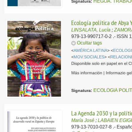
HEGOA. TRABAJ
Signatura:
Ecología política de Abya 
LINSALATA, Lucía
;
ZAMORA
979-13-990717-0-2 .- ISSN 
Ocultar tags
<
AMÉRICA LATINA
> <
ECOLOG
<
MOV.SOCIALES
> <
RELACION
Disponible solo en papel en el
Más información | Informazio g
ECOLOGIA POLI
Signatura:
La Agenda 2030 y la políti
María José
;
LABAIEN EGIGU
979-13-7010-027-8 .-
Españo