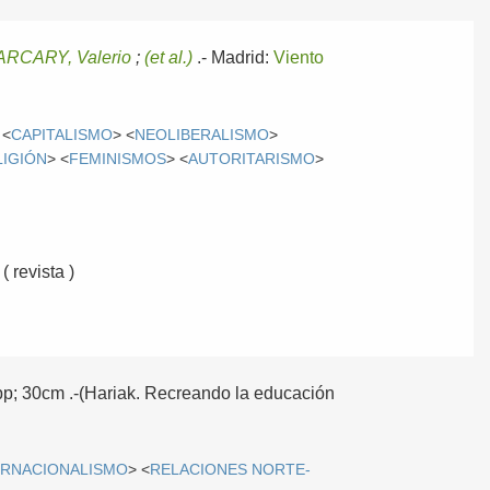
ARCARY, Valerio
;
(et al.)
.-
Madrid:
Viento
 <
CAPITALISMO
> <
NEOLIBERALISMO
>
LIGIÓN
> <
FEMINISMOS
> <
AUTORITARISMO
>
 revista )
2pp; 30cm .-(Hariak. Recreando la educación
ERNACIONALISMO
> <
RELACIONES NORTE-