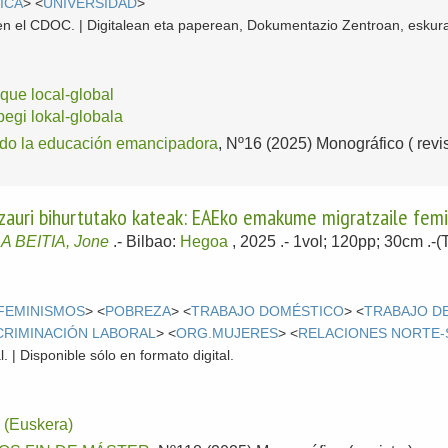
ICA
> <
UNIVERSIDAD
>
l en el CDOC. | Digitalean eta paperean, Dokumentazio Zentroan, eskura
que local-global
pegi lokal-globala
o la educación emancipadora
, Nº16 (2025) Monográfico ( revis
 zauri bihurtutako kateak: EAEko emakume migratzaile femi
 BEITIA, Jone
.-
Bilbao:
Hegoa
, 2025
.- 1vol; 120pp; 30cm .-
FEMINISMOS
> <
POBREZA
> <
TRABAJO DOMÉSTICO
> <
TRABAJO D
CRIMINACIÓN LABORAL
> <
ORG.MUJERES
> <
RELACIONES NORTE-
. | Disponible sólo en formato digital.
(Euskera)