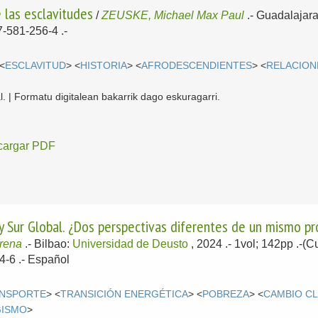
e las esclavitudes
/
ZEUSKE, Michael Max Paul
.-
Guadalajar
-581-256-4 .-
 <
ESCLAVITUD
> <
HISTORIA
> <
AFRODESCENDIENTES
> <
RELACION
l. | Formatu digitalean bakarrik dago eskuragarri.
cargar PDF
y Sur Global. ¿Dos perspectivas diferentes de un mismo p
rena
.-
Bilbao:
Universidad de Deusto
, 2024
.- 1vol; 142pp .-
4-6 .-
Español
NSPORTE
> <
TRANSICIÓN ENERGÉTICA
> <
POBREZA
> <
CAMBIO CL
ISMO
>