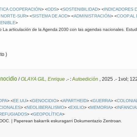
TICA COOPERACIÓN
> <
ODS
> <
SOSTENIBILIDAD
> <
INDICADORES D
 NORTE-SUR
> <
SISTEMA DE AOD
> <
ADMINISTRACIÓN
> <
COOP.AL
ENIBLE
>
bro La articulación de la Agenda 2030 con las agendas nacionales. Estu
o )
enocidio
/
OLAYA GIL, Enrique
.-
:
Autoedición
, 2025
.- 1vol; 1
OPA
> <
EE.UU
> <
GENOCIDIO
> <
APARTHEID
> <
GUERRA
> <
COLONIA
CIONALES
> <
NEOLIBERALISMO
> <
EXILIO
> <
MEMORIA
> <
INFANCIA
REFUGIADOS
> <
GEOPOLÍTICA
>
 CDOC. | Paperean bakarrik eskuragarri Dokumentazio Zentroan.