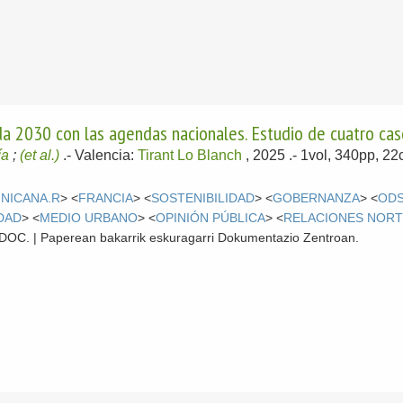
da 2030 con las agendas nacionales. Estudio de cuatro cas
ía
;
(et al.)
.-
Valencia:
Tirant Lo Blanch
, 2025
.- 1vol, 340pp, 2
NICANA.R
> <
FRANCIA
> <
SOSTENIBILIDAD
> <
GOBERNANZA
> <
OD
DAD
> <
MEDIO URBANO
> <
OPINIÓN PÚBLICA
> <
RELACIONES NORT
 CDOC. | Paperean bakarrik eskuragarri Dokumentazio Zentroan.