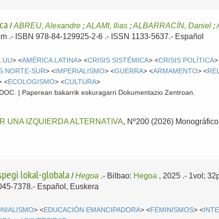
oca
/
ABREU, Alexandre
;
ALAMI, Ilias
;
ALBARRACÍN, Daniel
;
4cm .- ISBN 978-84-129925-2-6 .- ISSN 1133-5637.-
Español
E.UU
> <
AMÉRICA LATINA
> <
CRISIS SISTÉMICA
> <
CRISIS POLÍTICA
>
S NORTE-SUR
> <
IMPERIALISMO
> <
GUERRA
> <
ARMAMENTO
> <
RE
> <
ECOLOGISMO
> <
CULTURA
>
 CDOC. | Paperean bakarrik eskuragarri Dokumentazio Zentroan.
OR UNA IZQUIERDA ALTERNATIVA
, Nº200 (2026) Monográfico (
spegi lokal-globala
/
Hegoa
.-
Bilbao:
Hegoa
, 2025
.- 1vol; 3
3045-7378.-
Español, Euskera
NIALISMO
> <
EDUCACIÓN EMANCIPADORA
> <
FEMINISMOS
> <
INT