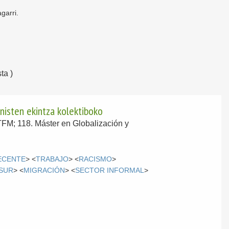
garri.
ta )
nisten ekintza kolektiboko
(TFM; 118. Máster en Globalización y
ECENTE
> <
TRABAJO
> <
RACISMO
>
SUR
> <
MIGRACIÓN
> <
SECTOR INFORMAL
>