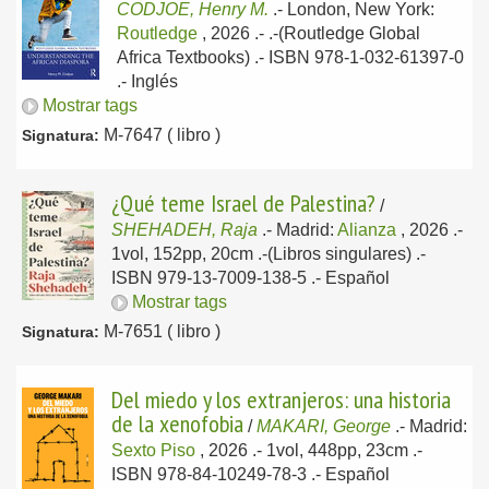
CODJOE, Henry M.
.-
London, New York:
Routledge
, 2026
.- .-(Routledge Global
Africa Textbooks) .- ISBN 978-1-032-61397-0
.-
Inglés
Mostrar tags
M-7647 ( libro )
Signatura:
¿Qué teme Israel de Palestina?
/
SHEHADEH, Raja
.-
Madrid:
Alianza
, 2026
.-
1vol, 152pp, 20cm .-(Libros singulares) .-
ISBN 979-13-7009-138-5 .-
Español
Mostrar tags
M-7651 ( libro )
Signatura:
Del miedo y los extranjeros: una historia
de la xenofobia
/
MAKARI, George
.-
Madrid:
Sexto Piso
, 2026
.- 1vol, 448pp, 23cm .-
ISBN 978-84-10249-78-3 .-
Español