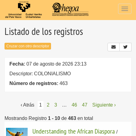
Togg
navig
Listado de los registros
Cruzar con otro descriptor
Fecha:
07 de agosto de 2026 23:13
Descriptor: COLONIALISMO
Número de registros:
463
‹ Atrás
1
2
3
…
46
47
Siguiente ›
Mostrando Registro
1 - 10
de
463
en total
Understanding the African Diaspora
/