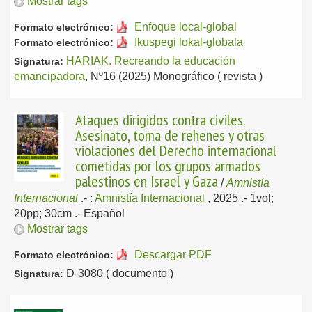
Mostrar tags
Enfoque local-global
Formato electrónico:
Ikuspegi lokal-globala
Formato electrónico:
HARIAK. Recreando la educación
Signatura:
emancipadora
, Nº16 (2025) Monográfico ( revista )
Ataques dirigidos contra civiles.
Asesinato, toma de rehenes y otras
violaciones del Derecho internacional
cometidas por los grupos armados
palestinos en Israel y Gaza
/
Amnistía
Internacional
.-
:
Amnistía Internacional
, 2025
.- 1vol;
20pp; 30cm .-
Español
Mostrar tags
Descargar PDF
Formato electrónico:
D-3080 ( documento )
Signatura: