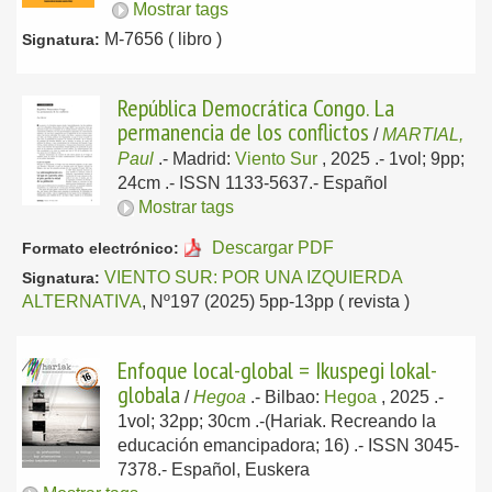
Mostrar tags
M-7656 ( libro )
Signatura:
República Democrática Congo. La
permanencia de los conflictos
/
MARTIAL,
Paul
.-
Madrid:
Viento Sur
, 2025
.- 1vol; 9pp;
24cm .- ISSN 1133-5637.-
Español
Mostrar tags
Descargar PDF
Formato electrónico:
VIENTO SUR: POR UNA IZQUIERDA
Signatura:
ALTERNATIVA
, Nº197 (2025) 5pp-13pp ( revista )
Enfoque local-global = Ikuspegi lokal-
globala
/
Hegoa
.-
Bilbao:
Hegoa
, 2025
.-
1vol; 32pp; 30cm .-(Hariak. Recreando la
educación emancipadora; 16) .- ISSN 3045-
7378.-
Español, Euskera