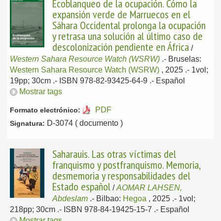
Ecoblanqueo de la ocupación. Cómo la
expansión verde de Marruecos en el
Sáhara Occidental prolonga la ocupación
y retrasa una solución al último caso de
descolonización pendiente en África
/
Western Sahara Resource Watch (WSRW)
.-
Bruselas:
Western Sahara Resource Watch (WSRW)
, 2025
.- 1vol;
19pp; 30cm .- ISBN 978-82-93425-64-9 .-
Español
Mostrar tags
PDF
Formato electrónico:
D-3074 ( documento )
Signatura:
Saharauis. Las otras víctimas del
franquismo y postfranquismo. Memoria,
desmemoria y responsabilidades del
Estado español
/
AOMAR LAHSEN,
Abdeslam
.-
Bilbao:
Hegoa
, 2025
.- 1vol;
218pp; 30cm .- ISBN 978-84-19425-15-7 .-
Español
Mostrar tags