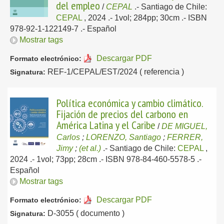
del empleo
/
CEPAL
.-
Santiago de Chile:
CEPAL
, 2024
.- 1vol; 284pp; 30cm .- ISBN
978-92-1-122149-7 .-
Español
Mostrar tags
Descargar PDF
Formato electrónico:
REF-1/CEPAL/EST/2024 ( referencia )
Signatura:
Política económica y cambio climático.
Fijación de precios del carbono en
América Latina y el Caribe
/
DE MIGUEL,
Carlos
;
LORENZO, Santiago
;
FERRER,
Jimy
;
(et al.)
.-
Santiago de Chile:
CEPAL
,
2024
.- 1vol; 73pp; 28cm .- ISBN 978-84-460-5578-5 .-
Español
Mostrar tags
Descargar PDF
Formato electrónico:
D-3055 ( documento )
Signatura: