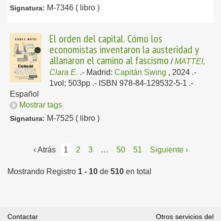
M-7346 ( libro )
Signatura:
El orden del capital. Cómo los
economistas inventaron la austeridad y
allanaron el camino al fascismo
/
MATTEI,
Clara E.
.-
Madrid:
Capitán Swing
, 2024
.-
1vol; 503pp .- ISBN 978-84-129532-5-1 .-
Español
Mostrar tags
M-7525 ( libro )
Signatura:
‹ Atrás
1
2
3
…
50
51
Siguiente ›
Mostrando Registro
1 - 10
de
510
en total
Contactar
Otros servicios del