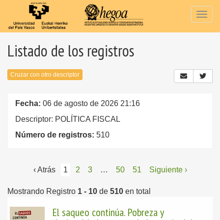
Togg
navig
Listado de los registros
Cruzar con otro descriptor
Fecha:
06 de agosto de 2026 21:16
Descriptor: POLÍTICA FISCAL
Número de registros:
510
‹ Atrás
1
2
3
…
50
51
Siguiente ›
Mostrando Registro
1 - 10
de
510
en total
El saqueo continúa. Pobreza y