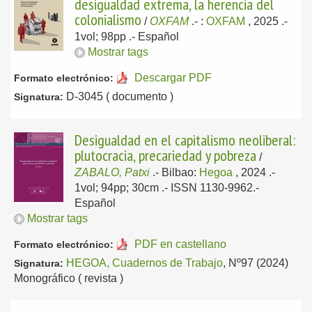
desigualdad extrema, la herencia del
colonialismo
/
OXFAM
.-
:
OXFAM
, 2025
.-
1vol; 98pp .-
Español
Mostrar tags
Descargar PDF
Formato electrónico:
D-3045 ( documento )
Signatura:
Desigualdad en el capitalismo neoliberal:
plutocracia, precariedad y pobreza
/
ZABALO, Patxi
.-
Bilbao:
Hegoa
, 2024
.-
1vol; 94pp; 30cm .- ISSN 1130-9962.-
Español
Mostrar tags
PDF en castellano
Formato electrónico:
HEGOA, Cuadernos de Trabajo
, Nº97 (2024)
Signatura:
Monográfico ( revista )