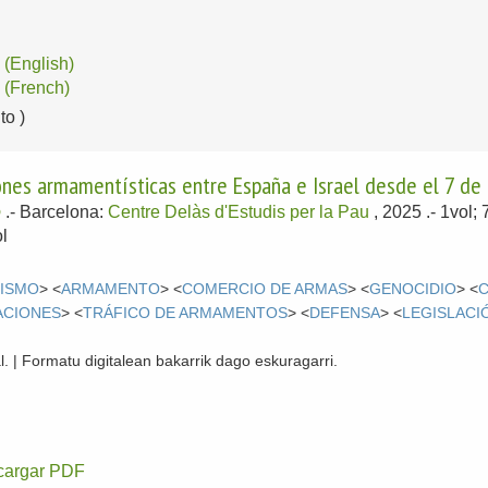
(English)
(French)
o )
iones armamentísticas entre España e Israel desde el 7 d
o
.-
Barcelona:
Centre Delàs d'Estudis per la Pau
, 2025
.- 1vol;
l
RISMO
> <
ARMAMENTO
> <
COMERCIO DE ARMAS
> <
GENOCIDIO
> <
ACIONES
> <
TRÁFICO DE ARMAMENTOS
> <
DEFENSA
> <
LEGISLACI
l. | Formatu digitalean bakarrik dago eskuragarri.
cargar PDF