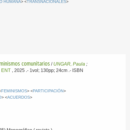
D HUMANA
> <
TRANSNACIONALES
>
feminismos comunitarios
/
UNGAR, Paula
;
ó ENT
, 2025
.- 1vol; 130pp; 24cm .- ISBN
<
FEMINISMOS
> <
PARTICIPACIÓN
>
O
> <
ACUERDOS
>