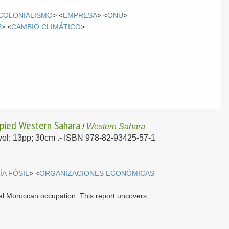
COLONIALISMO
> <
EMPRESA
> <
ONU
>
E
> <
CAMBIO CLIMÁTICO
>
upied Western Sahara
/
Western Sahara
1vol; 13pp; 30cm .- ISBN 978-82-93425-57-1
ÍA FÓSIL
> <
ORGANIZACIONES ECONÓMICAS
gal Moroccan occupation. This report uncovers