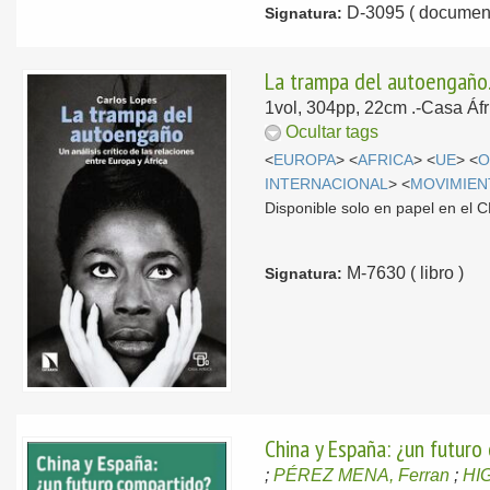
D-3095 ( document
Signatura:
La trampa del autoengaño. U
1vol, 304pp, 22cm .-Casa Áf
Ocultar tags
<
EUROPA
> <
AFRICA
> <
UE
> <
INTERNACIONAL
> <
MOVIMIEN
Disponible solo en papel en el
M-7630 ( libro )
Signatura:
China y España: ¿un futuro
;
PÉREZ MENA, Ferran
;
HI