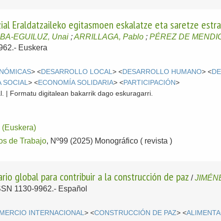
ial Eraldatzaileko egitasmoen eskalatze eta saretze estra
BA-EGUILUZ, Unai
;
ARRILLAGA, Pablo
;
PÉREZ DE MENDIG
9962.-
Euskera
ONÓMICAS
> <
DESARROLLO LOCAL
> <
DESARROLLO HUMANO
> <
DE
 SOCIAL
> <
ECONOMÍA SOLIDARIA
> <
PARTICIPACIÓN
>
l. | Formatu digitalean bakarrik dago eskuragarri.
(Euskera)
s de Trabajo
, Nº99 (2025) Monográfico ( revista )
rio global para contribuir a la construcción de paz
/
JIMÉN
 ISSN 1130-9962.-
Español
MERCIO INTERNACIONAL
> <
CONSTRUCCIÓN DE PAZ
> <
ALIMENTA