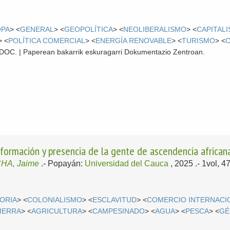
OPA
> <
GENERAL
> <
GEOPOLÍTICA
> <
NEOLIBERALISMO
> <
CAPITAL
> <
POLÍTICA COMERCIAL
> <
ENERGÍA RENOVABLE
> <
TURISMO
> <
 CDOC. | Paperean bakarrik eskuragarri Dokumentazio Zentroan.
nsformación y presencia de la gente de ascendencia africa
HA, Jaime
.-
Popayán:
Universidad del Cauca
, 2025
.- 1vol, 
TORIA
> <
COLONIALISMO
> <
ESCLAVITUD
> <
COMERCIO INTERNACI
IERRA
> <
AGRICULTURA
> <
CAMPESINADO
> <
AGUA
> <
PESCA
> <
GÉ