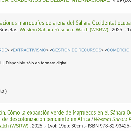
TICA: CUADERNOS DE DEBATE INTERNACIONAL
, Nº69 (20
taciones marroquíes de arena del Sáhara Occidental ocupad
Bruselas:
Western Sahara Resource Watch (WSRW)
, 2025
.- 
RDE
> <
EXTRACTIVISMO
> <
GESTIÓN DE RECURSOS
> <
COMERCIO 
. | Disponible sólo en formato digital.
o )
ón. Cómo la expansión verde de Marruecos en el Sáhara Oc
o de descolonización pendiente en África
/
Western Sahara 
Watch (WSRW)
, 2025
.- 1vol; 19pp; 30cm .- ISBN 978-82-93425-