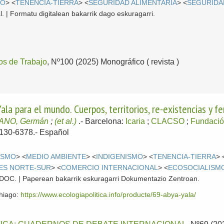
MO
> <
TENENCIA-TIERRA
> <
SEGURIDAD ALIMENTARIA
> <
SEGURIDA
l. | Formatu digitalean bakarrik dago eskuragarri.
s de Trabajo
, Nº100 (2025) Monográfico ( revista )
Yala para el mundo. Cuerpos, territorios, re-existencias y 
NO, Germán
;
(et al.)
.-
Barcelona:
Icaria
;
CLACSO
;
Fundaci
1130-6378.-
Español
ISMO
> <
MEDIO AMBIENTE
> <
INDIGENISMO
> <
TENENCIA-TIERRA
> 
ES NORTE-SUR
> <
COMERCIO INTERNACIONAL
> <
ECOSOCIALISM
 CDOC. | Paperean bakarrik eskuragarri Dokumentazio Zentroan.
ehiago:
https://www.ecologiapolitica.info/producte/69-abya-yala/