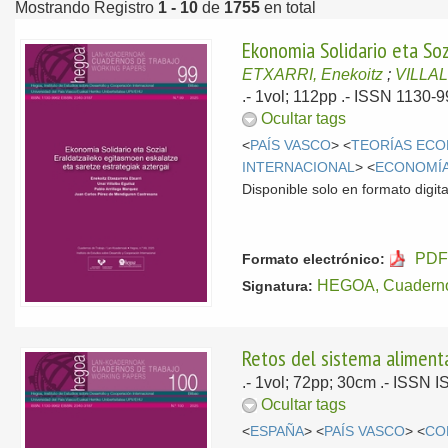
Mostrando Registro
1 - 10
de
1755
en total
Ekonomia Solidario eta Soz
ETXARRI, Enekoitz
;
VILLAL
.- 1vol; 112pp .- ISSN 1130-
Ocultar tags
<
PAÍS VASCO
> <
TEORÍAS EC
INTERNACIONAL
> <
ECONOMÍA
Disponible solo en formato digita
PDF 
Formato electrónico:
HEGOA, Cuaderno
Signatura:
Retos del sistema alimenta
.- 1vol; 72pp; 30cm .- ISSN
Ocultar tags
<
ESPAÑA
> <
PAÍS VASCO
> <
CO