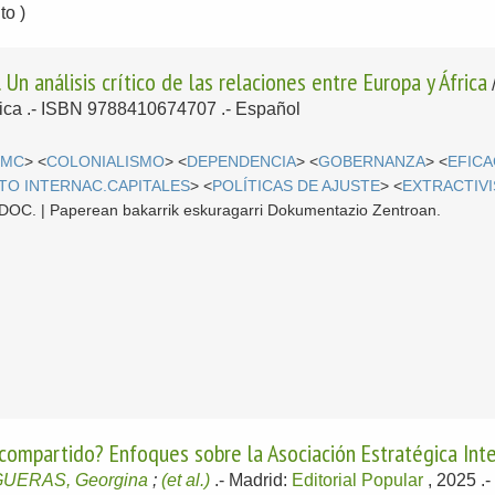
o )
n análisis crítico de las relaciones entre Europa y África
rica .- ISBN 9788410674707 .-
Español
OMC
> <
COLONIALISMO
> <
DEPENDENCIA
> <
GOBERNANZA
> <
EFICA
TO INTERNAC.CAPITALES
> <
POLÍTICAS DE AJUSTE
> <
EXTRACTIV
 CDOC. | Paperean bakarrik eskuragarri Dokumentazio Zentroan.
 compartido? Enfoques sobre la Asociación Estratégica Int
GUERAS, Georgina
;
(et al.)
.-
Madrid:
Editorial Popular
, 2025
.