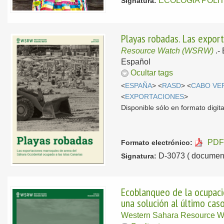
ECOLOGIA POLI
Signatura:
Playas robadas. Las expor
Resource Watch (WSRW)
.-
Español
Ocultar tags
<
ESPAÑA
> <
RASD
> <
CABO VE
<
EXPORTACIONES
>
Disponible sólo en formato digital
PDF
Formato electrónico:
D-3073 ( document
Signatura:
Ecoblanqueo de la ocupaci
una solución al último cas
Western Sahara Resource 