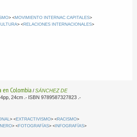
ISMO
> <
MOVIMIENTO INTERNAC.CAPITALES
>
CULTURA
> <
RELACIONES INTERNACIONALES
>
na en Colombia
/
SÁNCHEZ DE
474pp, 24cm .- ISBN 9789587327823 .-
ONAL
> <
EXTRACTIVISMO
> <
RACISMO
>
NERO
> <
FOTOGRAFÍAS
> <
INFOGRAFÍAS
>