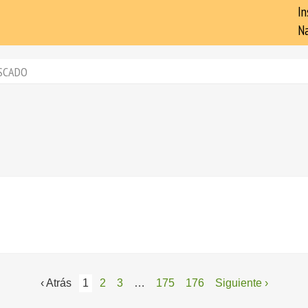
In
Na
SCADO
‹ Atrás
1
2
3
…
175
176
Siguiente ›