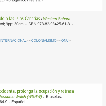
25) Monográfico ( revista )
o a las Islas Canarias
/
Western Sahara
1vol; 9pp; 30cm .- ISBN 978-82-93425-61-8 .-
INTERNACIONAL
> <
COLONIALISMO
> <
ONU
>
cidental prolonga la ocupación y retrasa
Resource Watch (WSRW)
.-
Bruselas:
64-9 .-
Español