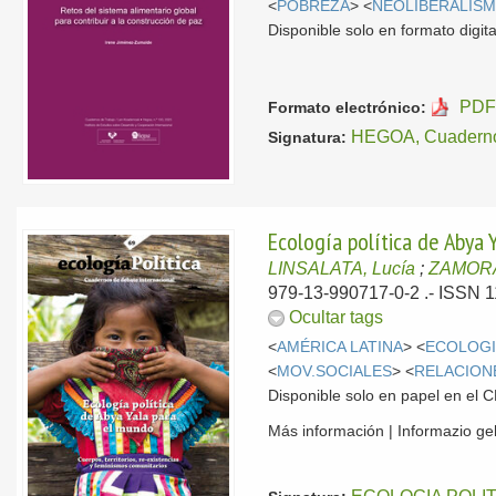
<
POBREZA
> <
NEOLIBERALIS
Disponible solo en formato digita
PDF
Formato electrónico:
HEGOA, Cuaderno
Signatura:
Ecología política de Abya 
LINSALATA, Lucía
;
ZAMORA
979-13-990717-0-2 .- ISSN 
Ocultar tags
<
AMÉRICA LATINA
> <
ECOLOG
<
MOV.SOCIALES
> <
RELACION
Disponible solo en papel en el
Más información | Informazio g