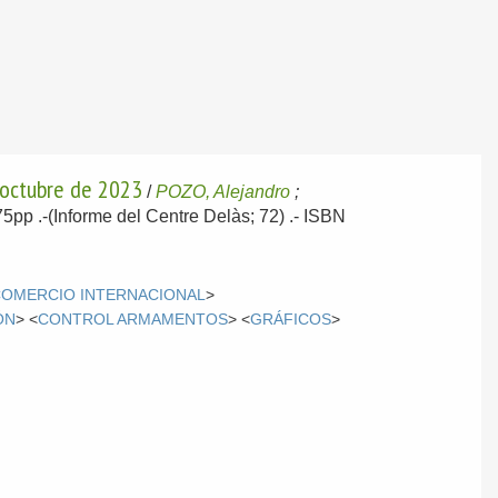
e octubre de 2023
/
POZO, Alejandro
;
 75pp .-(Informe del Centre Delàs; 72) .- ISBN
COMERCIO INTERNACIONAL
>
ÓN
> <
CONTROL ARMAMENTOS
> <
GRÁFICOS
>