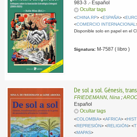
983-3 .-
Español
Ocultar tags
<
CHINA.RP
> <
ESPAÑA
> <
EUR
<
COMERCIO INTERNACIONAL
Disponible solo en papel en el
M-7587 ( libro )
Signatura:
De sol a sol. Génesis, tra
FRIEDEMANN, Nina
;
AROC
Español
Ocultar tags
<
COLOMBIA
> <
AFRICA
> <
HIS
<
REPRESIÓN
> <
RELIGIÓN
> <
T
<
MAPAS
>