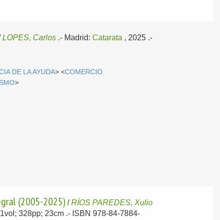
/
LOPES, Carlos
.-
Madrid:
Catarata
, 2025
.-
CIA DE LA AYUDA
> <
COMERCIO
ISMO
>
egral (2005-2025)
/
RÍOS PAREDES, Xulio
- 1vol; 328pp; 23cm .- ISBN 978-84-7884-