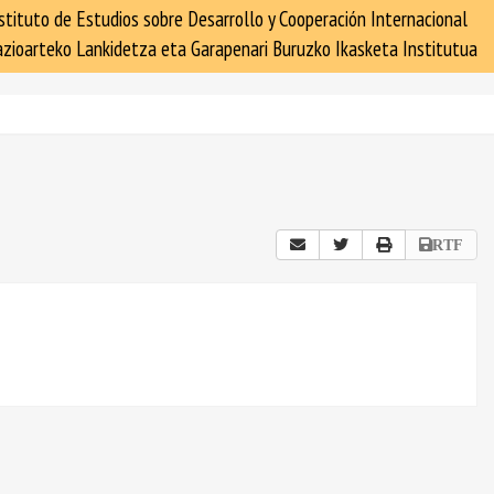
stituto de Estudios sobre Desarrollo y Cooperación Internacional
zioarteko Lankidetza eta Garapenari Buruzko Ikasketa Institutua
RTF