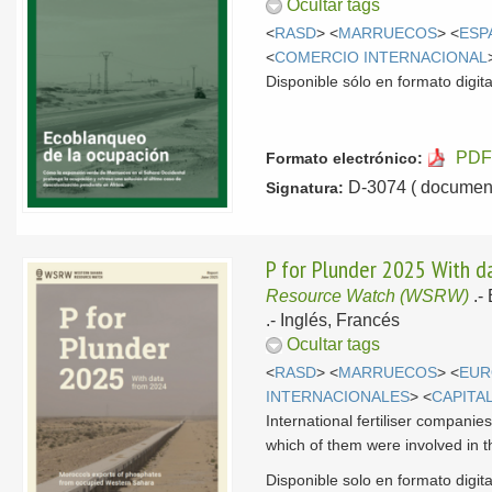
Ocultar tags
<
RASD
> <
MARRUECOS
> <
ESP
<
COMERCIO INTERNACIONAL
Disponible sólo en formato digital
PDF
Formato electrónico:
D-3074 ( document
Signatura:
P for Plunder 2025 With d
Resource Watch (WSRW)
.-
.-
Inglés, Francés
Ocultar tags
<
RASD
> <
MARRUECOS
> <
EUR
INTERNACIONALES
> <
CAPITA
International fertiliser compani
which of them were involved in t
Disponible solo en formato digita