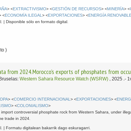
AÑA
> <
EXTRACTIVISMO
> <
GESTIÓN DE RECURSOS
> <
MINERÍA
> <
> <
ECONOMÍA ILEGAL
> <
EXPORTACIONES
> <
ENERGÍA RENOVABL
. | Disponible sólo en formato digital.
o )
ata from 2024.Morocco’s exports of phosphates from occ
Bruselas:
Western Sahara Resource Watch (WSRW)
, 2025
.- 
OPA
> <
COMERCIO INTERNACIONAL
> <
EXPORTACIONES
> <
ENERG
LISMO
> <
COLONIALISMO
>
es import controversial phosphate rock from Western Sahara, under ille
he trade in 2024.
l. | Formatu digitalean bakarrik dago eskuragarri.