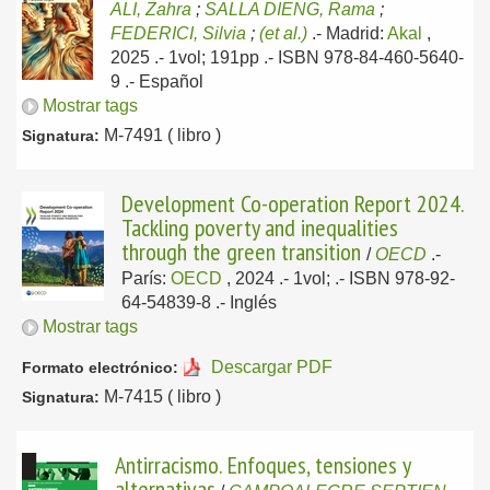
ALI, Zahra
;
SALLA DIENG, Rama
;
FEDERICI, Silvia
;
(et al.)
.-
Madrid:
Akal
,
2025
.- 1vol; 191pp .- ISBN 978-84-460-5640-
9 .-
Español
Mostrar tags
M-7491 ( libro )
Signatura:
Development Co-operation Report 2024.
Tackling poverty and inequalities
through the green transition
/
OECD
.-
París:
OECD
, 2024
.- 1vol; .- ISBN 978-92-
64-54839-8 .-
Inglés
Mostrar tags
Descargar PDF
Formato electrónico:
M-7415 ( libro )
Signatura:
Antirracismo. Enfoques, tensiones y
alternativas