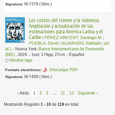
M-7379 ( libro )
Signatura:
Los costos del crimen y la violencia.
Ampliación y actualización de las
estimaciones para América Latina y el
Caribe
/
PÉREZ-VINCENT, Santiago M.
;
PUEBLA, David
;
ALVARADO, Nathalie
;
(et
al.)
.-
Nueva York:
Banco Interamericano de Desarrollo
(BID)
, 2024
.- 1vol; 174pp; 27cm .-
Español
Mostrar tags
Descargar PDF
Formato electrónico:
M-7409 ( libro )
Signatura:
‹ Atrás
1
2
3
…
11
12
Siguiente ›
Mostrando Registro
1 - 10
de
119
en total