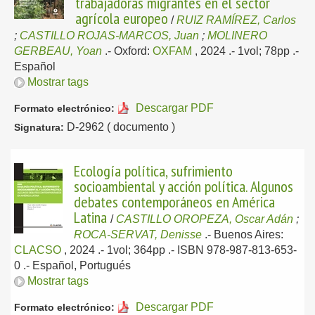
trabajadoras migrantes en el sector
agrícola europeo
/
RUIZ RAMÍREZ, Carlos
;
CASTILLO ROJAS-MARCOS, Juan
;
MOLINERO
GERBEAU, Yoan
.-
Oxford:
OXFAM
, 2024
.- 1vol; 78pp .-
Español
Mostrar tags
Descargar PDF
Formato electrónico:
D-2962 ( documento )
Signatura:
Ecología política, sufrimiento
socioambiental y acción política. Algunos
debates contemporáneos en América
Latina
/
CASTILLO OROPEZA, Oscar Adán
;
ROCA-SERVAT, Denisse
.-
Buenos Aires:
CLACSO
, 2024
.- 1vol; 364pp .- ISBN 978-987-813-653-
0 .-
Español, Portugués
Mostrar tags
Descargar PDF
Formato electrónico: