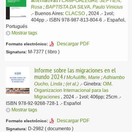
/
CAMPOALEGRE SEPTIEN,
Rosa
;
BAPTISTA DA SILVA, Paulo Vinicius
.-
Buenos Aires:
CLACSO
, 2024
.- 1vol;
404pp .- ISBN 978-987-813-804-6 .-
Español,
Portugués
Mostrar tags
Descargar PDF
Formato electrónico:
M-7377 ( libro )
Signatura:
Informe sobre las migraciones en el
mundo 2024
/
McAuliffe, Marie
;
Adhiambo
Oucho, Linda
;
(et al.)
.-
Ginebra:
OIM.
Organizacion Internacional para las
Migraciones
, 2024
.- 1vol; 406pp; 25cm .-
ISBN 978-92-9268-728-1 .-
Español
Mostrar tags
Descargar PDF
Formato electrónico:
D-2982 ( documento )
Signatura: