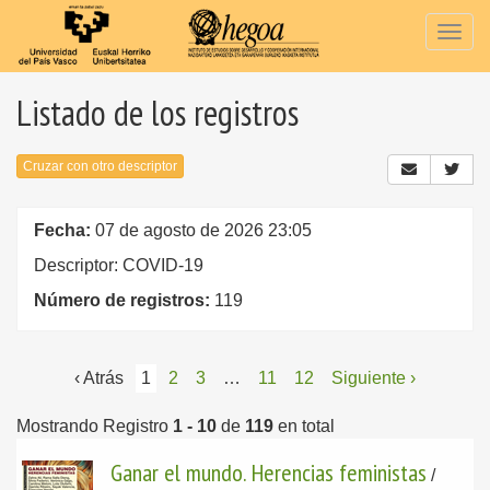
Togg
navig
Listado de los registros
Cruzar con otro descriptor
Fecha:
07 de agosto de 2026 23:05
Descriptor: COVID-19
Número de registros:
119
‹ Atrás
1
2
3
…
11
12
Siguiente ›
Mostrando Registro
1 - 10
de
119
en total
Ganar el mundo. Herencias feministas
/