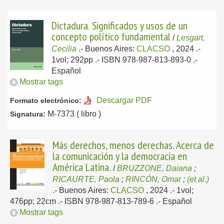
Dictadura. Significados y usos de un
concepto político fundamental
/
Lesgart,
Cecilia
.-
Buenos Aires:
CLACSO
, 2024
.-
1vol; 292pp .- ISBN 978-987-813-893-0 .-
Español
Mostrar tags
Descargar PDF
Formato electrónico:
M-7373 ( libro )
Signatura:
Más derechos, menos derechas. Acerca de
la comunicación y la democracia en
América Latina.
/
BRUZZONE, Daiana
;
RICAURTE, Paola
;
RINCÓN, Omar
;
(et al.)
.-
Buenos Aires:
CLACSO
, 2024
.- 1vol;
476pp; 22cm .- ISBN 978-987-813-789-6 .-
Español
Mostrar tags