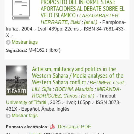
PROPOSITO DEL INFORME STASI:
APORTACIONES AL DEBATE SOBRE EL
VELO ISLAMICO
/
LASAGABASTER
HERRARTE, Iñaki
;
(et al.)
.-
Pamplona-
Iruña: , 2004
.- 1vol; 439pp; 22cms .- ISBN 84-7681-433-
X .-
Mostrar tags
M-4162 ( libro )
Signatura:
Activism, militancy and politics in the
Western Sahara / Media analyses of the
Western Sahara conflict
/
BEUMER, Cord
;
LIU, Sijia
;
BOEHM, Maurizio
;
MIRANDA-
RODRÍGUEZ, Carlos
;
(et al.)
.-
Tindouf:
University of Tifariti
, 2025
.- 1vol; 165pp .- ISSN 3078-
431X.-
Español, Árabe, Inglés
Mostrar tags
Descargar PDF
Formato electrónico: