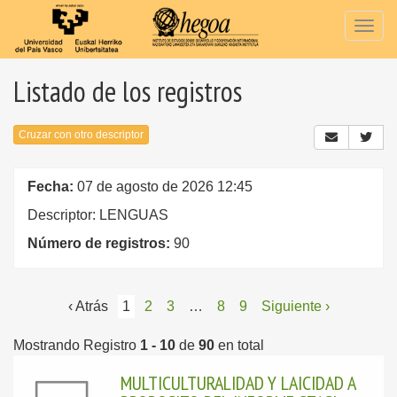
Togg
navig
Listado de los registros
Cruzar con otro descriptor
Fecha:
07 de agosto de 2026 12:45
Descriptor: LENGUAS
Número de registros:
90
‹ Atrás
1
2
3
…
8
9
Siguiente ›
Mostrando Registro
1 - 10
de
90
en total
MULTICULTURALIDAD Y LAICIDAD A