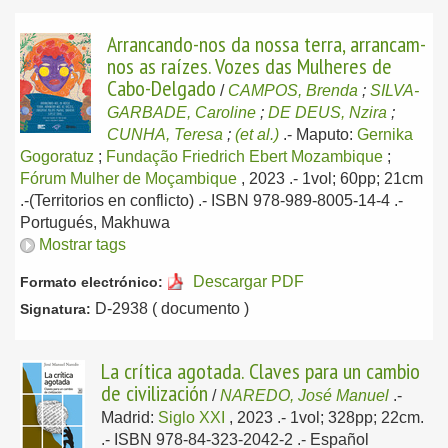
Arrancando-nos da nossa terra, arrancam-
nos as raízes. Vozes das Mulheres de
Cabo-Delgado
/
CAMPOS, Brenda
;
SILVA-
GARBADE, Caroline
;
DE DEUS, Nzira
;
CUNHA, Teresa
;
(et al.)
.-
Maputo:
Gernika
Gogoratuz
;
Fundação Friedrich Ebert Mozambique
;
Fórum Mulher de Moçambique
, 2023
.- 1vol; 60pp; 21cm
.-(Territorios en conflicto) .- ISBN 978-989-8005-14-4 .-
Portugués, Makhuwa
Mostrar tags
Descargar PDF
Formato electrónico:
D-2938 ( documento )
Signatura:
La crítica agotada. Claves para un cambio
de civilización
/
NAREDO, José Manuel
.-
Madrid:
Siglo XXI
, 2023
.- 1vol; 328pp; 22cm.
.- ISBN 978-84-323-2042-2 .-
Español