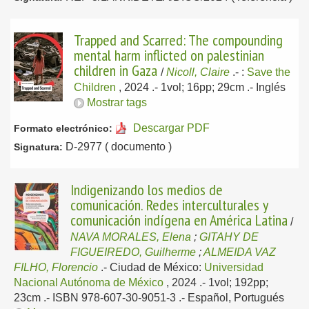
Trapped and Scarred: The compounding
mental harm inflicted on palestinian
children in Gaza
/
Nicoll, Claire
.-
:
Save the
Children
, 2024
.- 1vol; 16pp; 29cm .-
Inglés
Mostrar tags
Descargar PDF
Formato electrónico:
D-2977 ( documento )
Signatura:
Indigenizando los medios de
comunicación. Redes interculturales y
comunicación indígena en América Latina
/
NAVA MORALES, Elena
;
GITAHY DE
FIGUEIREDO, Guilherme
;
ALMEIDA VAZ
FILHO, Florencio
.-
Ciudad de México:
Universidad
Nacional Autónoma de México
, 2024
.- 1vol; 192pp;
23cm .- ISBN 978-607-30-9051-3 .-
Español, Portugués