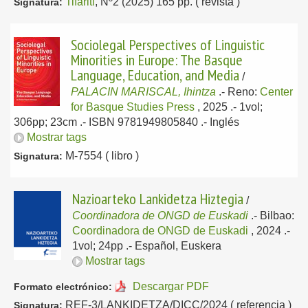
Tifariti
, Nº2 (2025) 165 pp. ( revista )
Signatura:
Sociolegal Perspectives of Linguistic
Minorities in Europe: The Basque
Language, Education, and Media
/
PALACIN MARISCAL, Ihintza
.-
Reno:
Center
for Basque Studies Press
, 2025
.- 1vol;
306pp; 23cm .- ISBN 9781949805840 .-
Inglés
Mostrar tags
M-7554 ( libro )
Signatura:
Nazioarteko Lankidetza Hiztegia
/
Coordinadora de ONGD de Euskadi
.-
Bilbao:
Coordinadora de ONGD de Euskadi
, 2024
.-
1vol; 24pp .-
Español, Euskera
Mostrar tags
Descargar PDF
Formato electrónico:
REF-3/LANKIDETZA/DICC/2024 ( referencia )
Signatura: