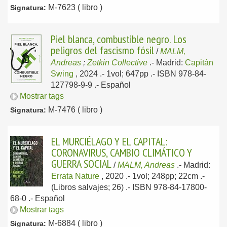
M-7623 ( libro )
Signatura:
Piel blanca, combustible negro. Los
peligros del fascismo fósil
/
MALM,
Andreas
;
Zetkin Collective
.-
Madrid:
Capitán
Swing
, 2024
.- 1vol; 647pp .- ISBN 978-84-
127798-9-9 .-
Español
Mostrar tags
M-7476 ( libro )
Signatura:
EL MURCIÉLAGO Y EL CAPITAL:
CORONAVIRUS, CAMBIO CLIMÁTICO Y
GUERRA SOCIAL
/
MALM, Andreas
.-
Madrid:
Errata Nature
, 2020
.- 1vol; 248pp; 22cm .-
(Libros salvajes; 26) .- ISBN 978-84-17800-
68-0 .-
Español
Mostrar tags
M-6884 ( libro )
Signatura: