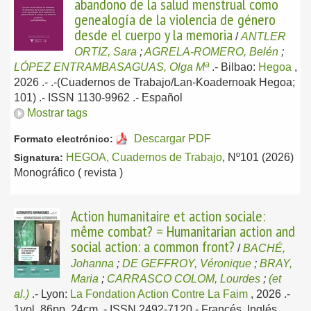
abandono de la salud menstrual como
genealogía de la violencia de género
desde el cuerpo y la memoria
/
ANTLER
ORTIZ, Sara
;
AGRELA-ROMERO, Belén
;
LÓPEZ ENTRAMBASAGUAS, Olga Mª
.-
Bilbao:
Hegoa
,
2026
.- .-(Cuadernos de Trabajo/Lan-Koadernoak Hegoa;
101) .- ISSN 1130-9962 .-
Español
Mostrar tags
Descargar PDF
Formato electrónico:
HEGOA, Cuadernos de Trabajo
, Nº101 (2026)
Signatura:
Monográfico ( revista )
Action humanitaire et action sociale:
même combat? = Humanitarian action and
social action: a common front?
/
BACHÉ,
Johanna
;
DE GEFFROY, Véronique
;
BRAY,
Maria
;
CARRASCO COLOM, Lourdes
;
(et
al.)
.-
Lyon:
La Fondation Action Contre La Faim
, 2026
.-
1vol, 86pp, 24cm .- ISSN 2492-7120.-
Francés, Inglés