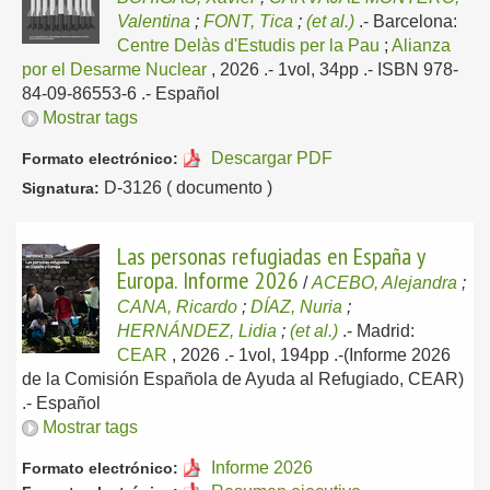
Valentina
;
FONT, Tica
;
(et al.)
.-
Barcelona:
Centre Delàs d'Estudis per la Pau
;
Alianza
por el Desarme Nuclear
, 2026
.- 1vol, 34pp .- ISBN 978-
84-09-86553-6 .-
Español
Mostrar tags
Descargar PDF
Formato electrónico:
D-3126 ( documento )
Signatura:
Las personas refugiadas en España y
Europa. Informe 2026
/
ACEBO, Alejandra
;
CANA, Ricardo
;
DÍAZ, Nuria
;
HERNÁNDEZ, Lidia
;
(et al.)
.-
Madrid:
CEAR
, 2026
.- 1vol, 194pp .-(Informe 2026
de la Comisión Española de Ayuda al Refugiado, CEAR)
.-
Español
Mostrar tags
Informe 2026
Formato electrónico: