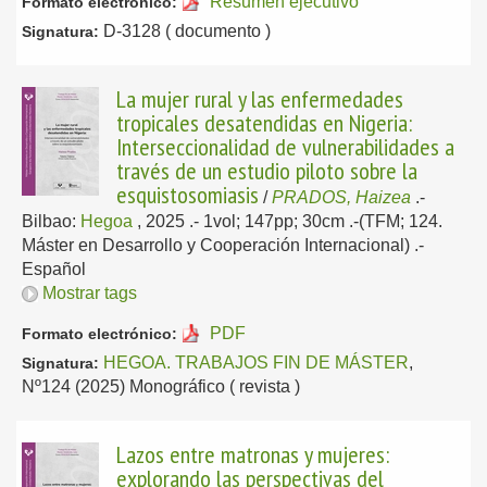
Resumen ejecutivo
Formato electrónico:
D-3128 ( documento )
Signatura:
La mujer rural y las enfermedades
tropicales desatendidas en Nigeria:
Interseccionalidad de vulnerabilidades a
través de un estudio piloto sobre la
esquistosomiasis
/
PRADOS, Haizea
.-
Bilbao:
Hegoa
, 2025
.- 1vol; 147pp; 30cm .-(TFM; 124.
Máster en Desarrollo y Cooperación Internacional) .-
Español
Mostrar tags
PDF
Formato electrónico:
HEGOA. TRABAJOS FIN DE MÁSTER
,
Signatura:
Nº124 (2025) Monográfico ( revista )
Lazos entre matronas y mujeres:
explorando las perspectivas del