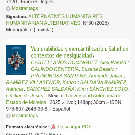
7120.-
Francés, Inglés
Mostrar tags
ALTERNATIVES HUMANITAIRES =
Signatura:
HUMANITARIAN ALTERNATIVES
, Nº30 (2025)
Monográfico ( revista )
Vulnerabilidad y mercantilización. Salud en
contextos de desigualdad
/
CASTELLANOS DOMÍNGUEZ, Alex Ramón
;
GALINDO RENTERÍA, Susana Beatriz
;
PRUÑONOSA SANTANA, Armando Javier
;
RAMÍREZ VILLASEÑOR, Karina
;
SALDAÑA RAMÍREZ,
Adriana
;
SÁNCHEZ SALDAÑA, Kim
;
SÁNCHEZ SOTO,
Cristian de Jesús
.-
México:
Universidad Autónoma del
Estado de Morelos
, 2025
.- 1vol; 148pp; 30cm .- ISBN
978-607-2646-30-8 .-
Español
Mostrar tags
Descargar PDF
Formato electrónico:
M-7572 ( libro )