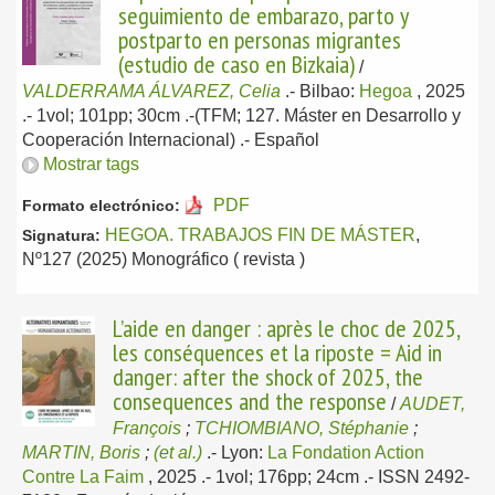
seguimiento de embarazo, parto y
postparto en personas migrantes
(estudio de caso en Bizkaia)
/
VALDERRAMA ÁLVAREZ, Celia
.-
Bilbao:
Hegoa
, 2025
.- 1vol; 101pp; 30cm .-(TFM; 127. Máster en Desarrollo y
Cooperación Internacional) .-
Español
Mostrar tags
PDF
Formato electrónico:
HEGOA. TRABAJOS FIN DE MÁSTER
,
Signatura:
Nº127 (2025) Monográfico ( revista )
L’aide en danger : après le choc de 2025,
les conséquences et la riposte = Aid in
danger: after the shock of 2025, the
consequences and the response
/
AUDET,
François
;
TCHIOMBIANO, Stéphanie
;
MARTIN, Boris
;
(et al.)
.-
Lyon:
La Fondation Action
Contre La Faim
, 2025
.- 1vol; 176pp; 24cm .- ISSN 2492-