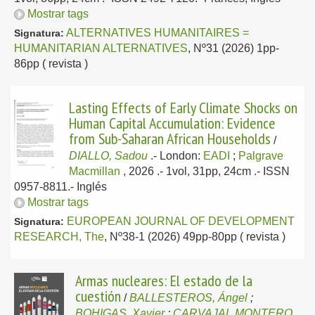
Mostrar tags
ALTERNATIVES HUMANITAIRES =
Signatura:
HUMANITARIAN ALTERNATIVES
, Nº31 (2026) 1pp-
86pp ( revista )
Lasting Effects of Early Climate Shocks on
Human Capital Accumulation: Evidence
from Sub-Saharan African Households
/
DIALLO, Sadou
.-
London:
EADI
;
Palgrave
Macmillan
, 2026
.- 1vol, 31pp, 24cm .- ISSN
0957-8811.-
Inglés
Mostrar tags
EUROPEAN JOURNAL OF DEVELOPMENT
Signatura:
RESEARCH, The
, Nº38-1 (2026) 49pp-80pp ( revista )
Armas nucleares: El estado de la
cuestión
/
BALLESTEROS, Ángel
;
BOHIGAS, Xavier
;
CARVAJAL MONTERO,