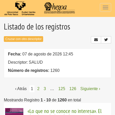
Togg
navig
Listado de los registros
Cruzar con otro descriptor
Fecha:
07 de agosto de 2026 12:45
Descriptor: SALUD
Número de registros:
1260
‹ Atrás
1
2
3
…
125
126
Siguiente ›
Mostrando Registro
1 - 10
de
1260
en total
«Lo que no se conoce no interesa». El