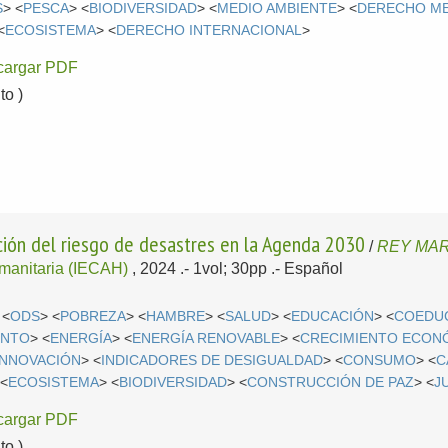
S
> <
PESCA
> <
BIODIVERSIDAD
> <
MEDIO AMBIENTE
> <
DERECHO ME
<
ECOSISTEMA
> <
DERECHO INTERNACIONAL
>
cargar PDF
o )
cción del riesgo de desastres en la Agenda 2030
/
REY MAR
umanitaria (IECAH)
, 2024
.- 1vol; 30pp .-
Español
 <
ODS
> <
POBREZA
> <
HAMBRE
> <
SALUD
> <
EDUCACIÓN
> <
COEDU
ENTO
> <
ENERGÍA
> <
ENERGÍA RENOVABLE
> <
CRECIMIENTO ECON
INNOVACIÓN
> <
INDICADORES DE DESIGUALDAD
> <
CONSUMO
> <
C
 <
ECOSISTEMA
> <
BIODIVERSIDAD
> <
CONSTRUCCIÓN DE PAZ
> <
J
cargar PDF
o )