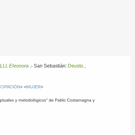
LI, Eleonora
.-
San Sebastián:
Deusto
,
ICIPACIÓN
> <
MUJER
>
nceptuales y metodológicos" de Pablo Costamagna y