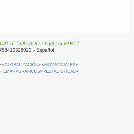
CALLE COLLADO, Angel
;
ÁLVAREZ
 9788410328020 .-
Español
> <
GLOBALIZACIÓN
> <
MOV.SOCIALES
>
STEMA
> <
GRÁFICOS
> <
ESTADÍSTICAS
>