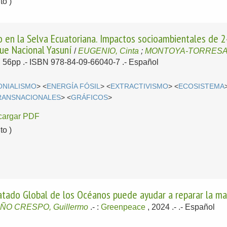
o )
 en la Selva Ecuatoriana. Impactos socioambientales de 2
ue Nacional Yasuní
/
EUGENIO, Cinta
;
MONTOYA-TORRESA,
l; 56pp .- ISBN 978-84-09-66040-7 .-
Español
ONIALISMO
> <
ENERGÍA FÓSIL
> <
EXTRACTIVISMO
> <
ECOSISTEMA
RANSNACIONALES
> <
GRÁFICOS
>
cargar PDF
o )
tado Global de los Océanos puede ayudar a reparar la mal
ÑO CRESPO, Guillermo
.-
:
Greenpeace
, 2024
.- .-
Español