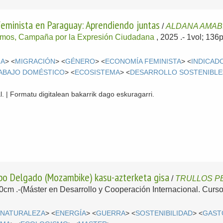
eminista en Paraguay: Aprendiendo juntas
/
ALDANA AMABI
mos, Campaña por la Expresión Ciudadana
, 2025
.- 1vol; 136
NA
> <
MIGRACIÓN
> <
GÉNERO
> <
ECONOMÍA FEMINISTA
> <
INDICAD
ABAJO DOMÉSTICO
> <
ECOSISTEMA
> <
DESARROLLO SOSTENIBLE
l. | Formatu digitalean bakarrik dago eskuragarri.
abo Delgado (Mozambike) kasu-azterketa gisa
/
TRULLOS PÉ
 30cm .-(Máster en Desarrollo y Cooperación Internacional. Curs
 NATURALEZA
> <
ENERGÍA
> <
GUERRA
> <
SOSTENIBILIDAD
> <
GAST