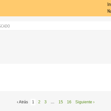
In
Na
SCADO
‹ Atrás
1
2
3
…
15
16
Siguiente ›