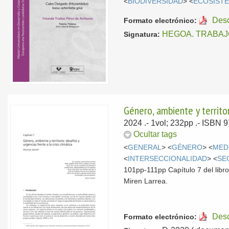
<
BIODIVERSIDAD
> <
ECOSIST
Des
Formato electrónico:
HEGOA. TRABAJ
Signatura:
Género, ambiente y territor
2024
.- 1vol; 232pp .- ISBN 
Ocultar tags
<
GENERAL
> <
GÉNERO
> <
MED
<
INTERSECCIONALIDAD
> <
SE
101pp-111pp Capítulo 7 del libr
Miren Larrea.
Des
Formato electrónico: