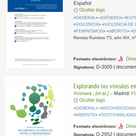
Español
Ocultar tags
<
GENERAL
> <
GÉNERO
> <
EXT
<
VIOLENCIA
> <
VIOLENCIA DE
<
FEMINISMOS
> <
ABORTO
> <
D
Revista Rumbos TS, año XIX, nº
Des
Formato electrónico:
D-3005 ( document
Signatura:
Explorando los vínculos ent
Xiomara
;
(et al.)
.-
Madrid:
F
Ocultar tags
<
GENERAL
> <
BIODIVERSIDAD
AMBIENTE
> <
SOSTENIBILIDA
Des
Formato electrónico:
D-2952 ( document
Signatura: