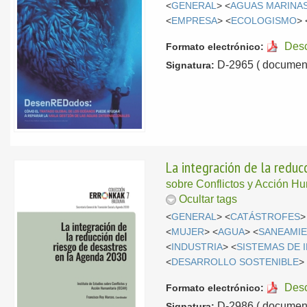
<
GENERAL
> <
AGUAS MARINA
<
EMPRESA
> <
ECOLOGISMO
> 
Des
Formato electrónico:
D-2965 ( document
Signatura:
La integración de la redu
sobre Conflictos y Acción H
Ocultar tags
<
GENERAL
> <
CATÁSTROFES
>
<
MUJER
> <
AGUA
> <
SANEAMI
<
INDUSTRIA
> <
SISTEMAS DE 
<
DESARROLLO SOSTENIBLE
>
Des
Formato electrónico:
D-2986 ( document
Signatura: