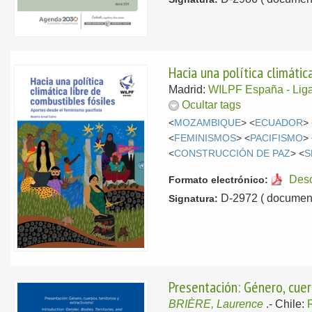
Hacia una política climátic
Madrid:
WILPF España - Liga 
Ocultar tags
<
MOZAMBIQUE
> <
ECUADOR
>
<
FEMINISMOS
> <
PACIFISMO
>
<
CONSTRUCCIÓN DE PAZ
> <
S
Des
Formato electrónico:
D-2972 ( document
Signatura:
Presentación: Género, cuerp
BRIÈRE, Laurence
.-
Chile: