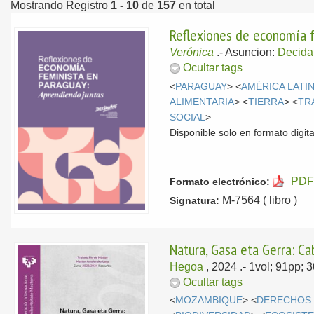
Mostrando Registro
1 - 10
de
157
en total
Reflexiones de economía f
Verónica
.-
Asuncion:
Decida
Ocultar tags
<
PARAGUAY
> <
AMÉRICA LATI
ALIMENTARIA
> <
TIERRA
> <
TR
SOCIAL
>
Disponible solo en formato digita
PDF
Formato electrónico:
M-7564 ( libro )
Signatura:
Natura, Gasa eta Gerra: C
Hegoa
, 2024
.- 1vol; 91pp;
Ocultar tags
<
MOZAMBIQUE
> <
DERECHOS