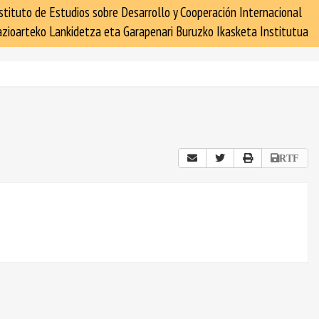
stituto de Estudios sobre Desarrollo y Cooperación Internacional
zioarteko Lankidetza eta Garapenari Buruzko Ikasketa Institutua
RTF