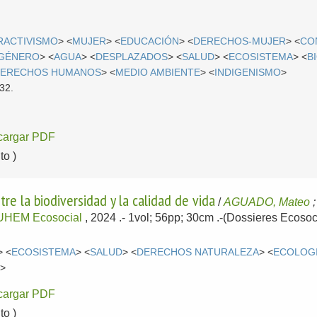
RACTIVISMO
> <
MUJER
> <
EDUCACIÓN
> <
DERECHOS-MUJER
> <
CO
 GÉNERO
> <
AGUA
> <
DESPLAZADOS
> <
SALUD
> <
ECOSISTEMA
> <
B
ERECHOS HUMANOS
> <
MEDIO AMBIENTE
> <
INDIGENISMO
>
32.
cargar PDF
o )
re la biodiversidad y la calidad de vida
/
AGUADO, Mateo
UHEM Ecosocial
, 2024
.- 1vol; 56pp; 30cm .-(Dossieres Ecoso
> <
ECOSISTEMA
> <
SALUD
> <
DERECHOS NATURALEZA
> <
ECOLOG
D
>
cargar PDF
o )