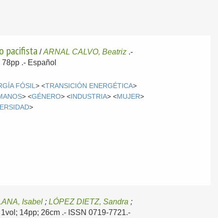
o pacifista
/
ARNAL CALVO, Beatriz
.-
; 78pp .-
Español
GÍA FÓSIL
> <
TRANSICIÓN ENERGÉTICA
>
MANOS
> <
GÉNERO
> <
INDUSTRIA
> <
MUJER
>
VERSIDAD
>
ANA, Isabel
;
LÓPEZ DIETZ, Sandra
;
- 1vol; 14pp; 26cm .- ISSN 0719-7721.-