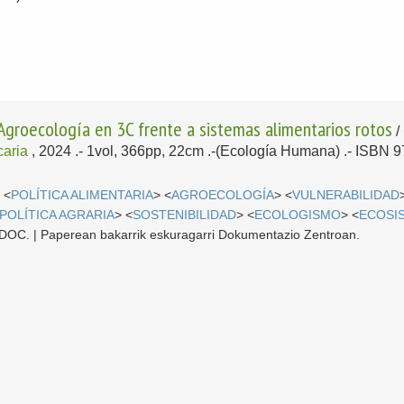
 Agroecología en 3C frente a sistemas alimentarios rotos
/
caria
, 2024
.- 1vol, 366pp, 22cm .-(Ecología Humana) .- ISBN
 <
POLÍTICA ALIMENTARIA
> <
AGROECOLOGÍA
> <
VULNERABILIDAD
POLÍTICA AGRARIA
> <
SOSTENIBILIDAD
> <
ECOLOGISMO
> <
ECOSI
 CDOC. | Paperean bakarrik eskuragarri Dokumentazio Zentroan.