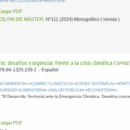
EMA
> <
ECOLOGISMO
> <
MASTER
>
cargar PDF
OS FIN DE MÁSTER
, Nº111 (2024) Monográfico ( revista )
io: desafíos y urgencias frente a la crisis climática
/
SPINEL
978-84-1325-239-1 .-
Español
IO AMBIENTE
> <
CAMBIO CLIMÁTICO
> <
CRISIS SISTÉMICA
> <
PART
GURIDAD ALIMENTARIA
> <
SALUD PÚBLICA
> <
ECOSISTEMA
>
o "El Desarrollo Territorial ante la Emergencia Climática. Desafíos co
cargar PDF