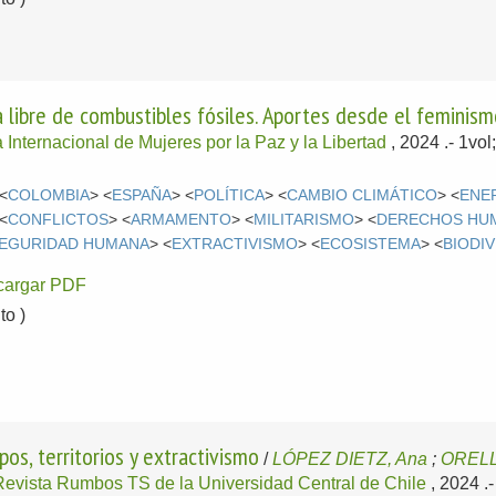
a libre de combustibles fósiles. Aportes desde el feminism
Internacional de Mujeres por la Paz y la Libertad
, 2024
.- 1vol
 <
COLOMBIA
> <
ESPAÑA
> <
POLÍTICA
> <
CAMBIO CLIMÁTICO
> <
ENER
 <
CONFLICTOS
> <
ARMAMENTO
> <
MILITARISMO
> <
DERECHOS HU
EGURIDAD HUMANA
> <
EXTRACTIVISMO
> <
ECOSISTEMA
> <
BIODI
cargar PDF
o )
os, territorios y extractivismo
/
LÓPEZ DIETZ, Ana
;
ORELL
Revista Rumbos TS de la Universidad Central de Chile
, 2024
.