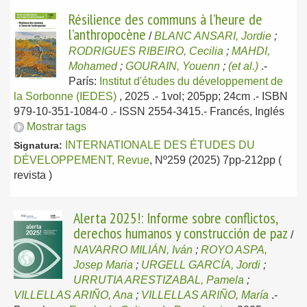
Résilience des communs à l’heure de
l’anthropocène
/
BLANC ANSARI, Jordie
;
RODRIGUES RIBEIRO, Cecilia
;
MAHDI,
Mohamed
;
GOURAIN, Youenn
;
(et al.)
.-
París:
Institut d'études du développement de
la Sorbonne (IEDES)
, 2025
.- 1vol; 205pp; 24cm .- ISBN
979-10-351-1084-0 .- ISSN 2554-3415.-
Francés, Inglés
Mostrar tags
INTERNATIONALE DES ÉTUDES DU
Signatura:
DÉVELOPPEMENT, Revue
, Nº259 (2025) 7pp-212pp (
revista )
Alerta 2025!: Informe sobre conflictos,
derechos humanos y construcción de paz
/
NAVARRO MILIÁN, Iván
;
ROYO ASPA,
Josep Maria
;
URGELL GARCÍA, Jordi
;
URRUTIA ARESTIZABAL, Pamela
;
VILLELLAS ARIÑO, Ana
;
VILLELLAS ARIÑO, María
.-