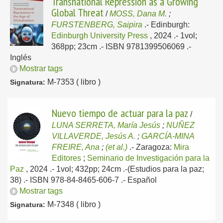
Transnational Repression as a Growing
Global Threat
/
MOSS, Dana M.
;
FURSTENBERG, Saipira
.-
Edinburgh:
Edinburgh University Press
, 2024
.- 1vol;
368pp; 23cm .- ISBN 9781399506069 .-
Inglés
Mostrar tags
M-7353 ( libro )
Signatura:
Nuevo tiempo de actuar para la paz
/
LUNA SERRETA, María Jesús
;
NUÑEZ
VILLAVERDE, Jesús A.
;
GARCÍA-MINA
FREIRE, Ana
;
(et al.)
.-
Zaragoza:
Mira
Editores
;
Seminario de Investigación para la
Paz
, 2024
.- 1vol; 432pp; 24cm .-(Estudios para la paz;
38) .- ISBN 978-84-8465-606-7 .-
Español
Mostrar tags
M-7348 ( libro )
Signatura: