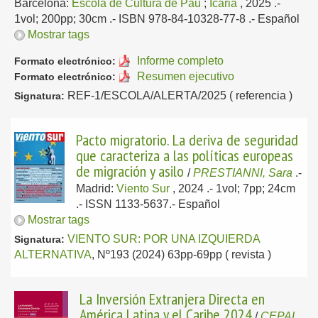
Barcelona:
Escola de Cultura de Pau
;
Icaria
, 2025
.-
1vol; 200pp; 30cm .- ISBN 978-84-10328-77-8 .-
Español
Mostrar tags
Informe completo
Formato electrónico:
Resumen ejecutivo
Formato electrónico:
REF-1/ESCOLA/ALERTA/2025 ( referencia )
Signatura:
Pacto migratorio. La deriva de seguridad
que caracteriza a las políticas europeas
de migración y asilo
/
PRESTIANNI, Sara
.-
Madrid:
Viento Sur
, 2024
.- 1vol; 7pp; 24cm
.- ISSN 1133-5637.-
Español
Mostrar tags
VIENTO SUR: POR UNA IZQUIERDA
Signatura:
ALTERNATIVA
, Nº193 (2024) 63pp-69pp ( revista )
La Inversión Extranjera Directa en
América Latina y el Caribe 2024
/
CEPAL