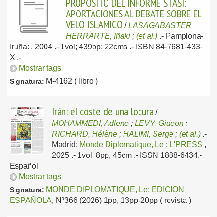
PROPOSITO DEL INFORME STASI:
APORTACIONES AL DEBATE SOBRE EL
VELO ISLAMICO
/
LASAGABASTER
HERRARTE, Iñaki
;
(et al.)
.-
Pamplona-
Iruña: , 2004
.- 1vol; 439pp; 22cms .- ISBN 84-7681-433-
X .-
Mostrar tags
M-4162 ( libro )
Signatura:
Irán: el coste de una locura
/
MOHAMMEDI, Adlene
;
LEVY, Gideon
;
RICHARD, Hélène
;
HALIMI, Serge
;
(et al.)
.-
Madrid:
Monde Diplomatique, Le
;
L'PRESS
,
2025
.- 1vol, 8pp, 45cm .- ISSN 1888-6434.-
Español
Mostrar tags
MONDE DIPLOMATIQUE, Le: EDICION
Signatura:
ESPAÑOLA
, Nº366 (2026) 1pp, 13pp-20pp ( revista )