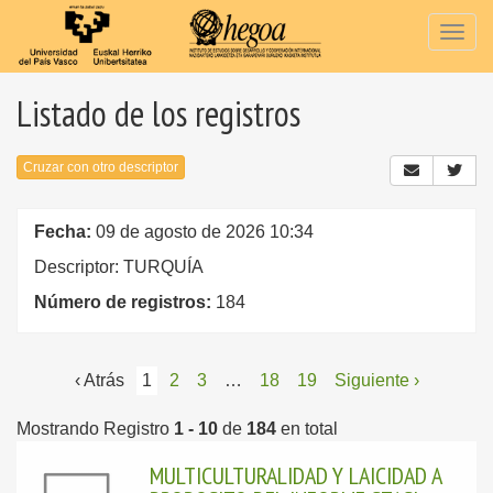
Togg
navig
Listado de los registros
Cruzar con otro descriptor
Fecha:
09 de agosto de 2026 10:34
Descriptor: TURQUÍA
Número de registros:
184
‹ Atrás
1
2
3
…
18
19
Siguiente ›
Mostrando Registro
1 - 10
de
184
en total
MULTICULTURALIDAD Y LAICIDAD A