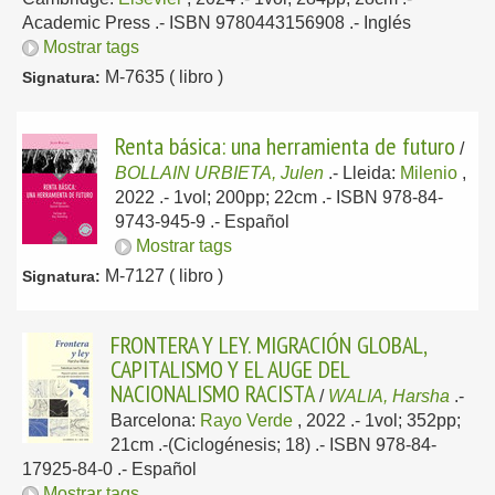
Academic Press .- ISBN 9780443156908 .-
Inglés
Mostrar tags
M-7635 ( libro )
Signatura:
Renta básica: una herramienta de futuro
/
BOLLAIN URBIETA, Julen
.-
Lleida:
Milenio
,
2022
.- 1vol; 200pp; 22cm .- ISBN 978-84-
9743-945-9 .-
Español
Mostrar tags
M-7127 ( libro )
Signatura:
FRONTERA Y LEY. MIGRACIÓN GLOBAL,
CAPITALISMO Y EL AUGE DEL
NACIONALISMO RACISTA
/
WALIA, Harsha
.-
Barcelona:
Rayo Verde
, 2022
.- 1vol; 352pp;
21cm .-(Ciclogénesis; 18) .- ISBN 978-84-
17925-84-0 .-
Español
Mostrar tags