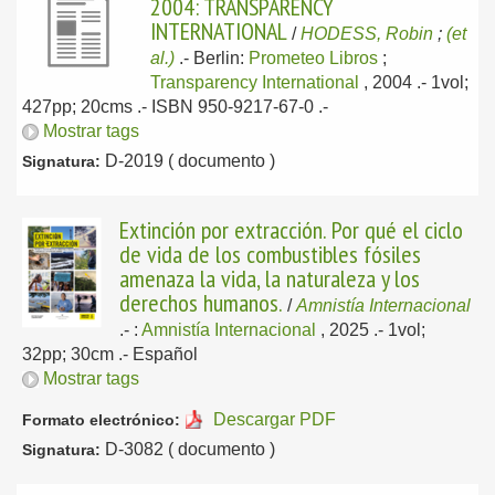
2004: TRANSPARENCY
INTERNATIONAL
/
HODESS, Robin
;
(et
al.)
.-
Berlin:
Prometeo Libros
;
Transparency International
, 2004
.- 1vol;
427pp; 20cms .- ISBN 950-9217-67-0 .-
Mostrar tags
D-2019 ( documento )
Signatura:
Extinción por extracción. Por qué el ciclo
de vida de los combustibles fósiles
amenaza la vida, la naturaleza y los
derechos humanos.
/
Amnistía Internacional
.-
:
Amnistía Internacional
, 2025
.- 1vol;
32pp; 30cm .-
Español
Mostrar tags
Descargar PDF
Formato electrónico:
D-3082 ( documento )
Signatura: