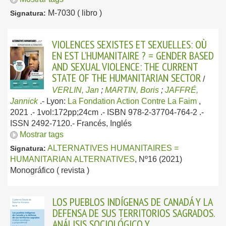
M-7030 ( libro )
Signatura:
VIOLENCES SEXISTES ET SEXUELLES: OÙ
EN EST L’HUMANITAIRE ? = GENDER BASED
AND SEXUAL VIOLENCE: THE CURRENT
STATE OF THE HUMANITARIAN SECTOR
/
VERLIN, Jan
;
MARTIN, Boris
;
JAFFRÉ,
Jannick
.-
Lyon:
La Fondation Action Contre La Faim
,
2021
.- 1vol:172pp;24cm .- ISBN 978-2-37704-764-2 .-
ISSN 2492-7120.-
Francés, Inglés
Mostrar tags
ALTERNATIVES HUMANITAIRES =
Signatura:
HUMANITARIAN ALTERNATIVES
, Nº16 (2021)
Monográfico ( revista )
LOS PUEBLOS INDÍGENAS DE CANADÁ Y LA
DEFENSA DE SUS TERRITORIOS SAGRADOS.
ANÁLISIS SOCIOLÓGICO Y