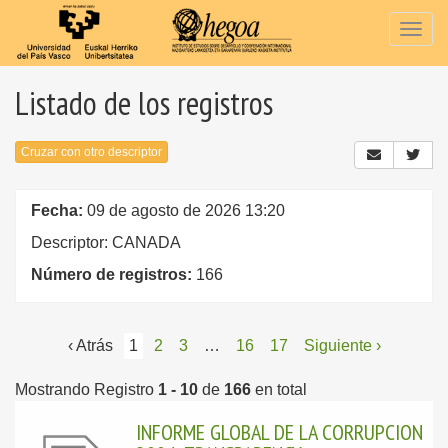
Togg
navig
Listado de los registros
Cruzar con otro descriptor
Fecha:
09 de agosto de 2026 13:20
Descriptor: CANADA
Número de registros:
166
‹ Atrás
1
2
3
…
16
17
Siguiente ›
Mostrando Registro
1 - 10
de
166
en total
INFORME GLOBAL DE LA CORRUPCION