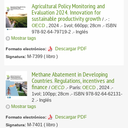
Agricultural Policy Monitoring and
Evaluation 2024. Innovation for
sustainable productivity growth
/
.-
:
OECD
, 2024
.- 1vol; 660pp; 28cm .- ISBN
978-92-64-79719-2 .-
Inglés
Mostrar tags
Descargar PDF
Formato electrónico:
M-7399 ( libro )
Signatura:
Methane Abatement in Developing
Countries. Regulations, incentives and
finance
/
OECD
.-
París:
OECD
, 2024
.-
1vol; 100pp; 28cm .- ISBN 978-92-64-62131-
2 .-
Inglés
Mostrar tags
Descargar PDF
Formato electrónico:
M-7401 ( libro )
Signatura: