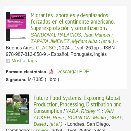
Migrantes laborales y desplazados
forzados en el continente americano.
Superexplotación y securitización
/
SANDOVAL PALACIOS, Juan Manuel
;
ZAPATA JIMÉNEZ, Myriam Alba
;
(et al.)
.-
Buenos Aires:
CLACSO
, 2024
.- 1vol; 261pp .- ISBN
978-987-813-858-9 .-
Español, Portugués, Inglés
Mostrar tags
Descargar PDF
Formato electrónico:
M-7385 ( libro )
Signatura:
Future Food Systems. Exploring Global
Production, Processing, Distribution and
Consumption
/
YADA, Rickey Y.
;
VAN
ACKER, Rene
;
SCANLON, Martin
;
GRAY,
David
;
(et al.)
.-
Londres, San Diego,
Cambridge:
Elsevier
, 2024
.- 1vol, 284pp, 28cm .-