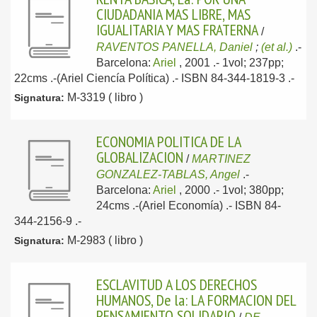
CIUDADANIA MAS LIBRE, MAS
IGUALITARIA Y MAS FRATERNA
/
RAVENTOS PANELLA, Daniel
;
(et al.)
.-
Barcelona:
Ariel
, 2001
.- 1vol; 237pp;
22cms .-(Ariel Ciencía Política) .- ISBN 84-344-1819-3 .-
M-3319 ( libro )
Signatura:
ECONOMIA POLITICA DE LA
GLOBALIZACION
/
MARTINEZ
GONZALEZ-TABLAS, Angel
.-
Barcelona:
Ariel
, 2000
.- 1vol; 380pp;
24cms .-(Ariel Economía) .- ISBN 84-
344-2156-9 .-
M-2983 ( libro )
Signatura:
ESCLAVITUD A LOS DERECHOS
HUMANOS, De la: LA FORMACION DEL
PENSAMIENTO SOLIDARIO