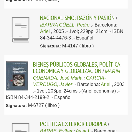
NACIONALISMO: RAZÓN Y PASIÓN
/
IBARRA GÜELL, Pedro
.-
Barcelona:
Ariel
, 2005
.- 1vol; 229pp; 21cm .- ISBN
84-344-4476-3 .-
Español
M-4147 ( libro )
Signatura:
BIENES PÚBLICOS GLOBALES, POLÍTICA
ECONÓMICA Y GLOBALIZACIÓN
/
MARIN
QUEMADA, José María
;
GARCIA-
VERDUGO, Javier
.-
Barcelona:
Ariel
, 2003
.- 1vol, 203pp; 24cms .-(Ariel economía) .-
ISBN 84-344-2199-2 .-
Español
M-6727 ( libro )
Signatura:
POLITICA EXTERIOR EUROPEA
/
BARBE, Esther
;
(et al.)
.-
Barcelona: