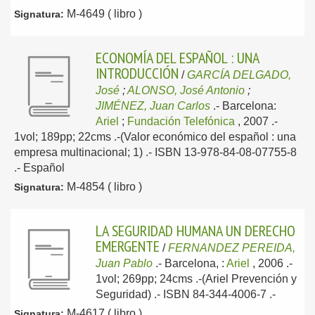
M-4649 ( libro )
Signatura:
ECONOMÍA DEL ESPAÑOL : UNA
INTRODUCCIÓN
/
GARCÍA DELGADO,
José
;
ALONSO, José Antonio
;
JIMÉNEZ, Juan Carlos
.-
Barcelona:
Ariel
;
Fundación Telefónica
, 2007
.-
1vol; 189pp; 22cms .-(Valor económico del español : una
empresa multinacional; 1) .- ISBN 13-978-84-08-07755-8
.-
Español
M-4854 ( libro )
Signatura:
LA SEGURIDAD HUMANA UN DERECHO
EMERGENTE
/
FERNANDEZ PEREIDA,
Juan Pablo
.-
Barcelona, :
Ariel
, 2006
.-
1vol; 269pp; 24cms .-(Ariel Prevención y
Seguridad) .- ISBN 84-344-4006-7 .-
M-4617 ( libro )
Signatura: