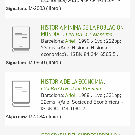
Económica) .- ISBN 84-344-1410-4 .-
M-2083 ( libro )
Signatura:
HISTORIA MINIMA DE LA POBLACION
MUNDIAL
/
LIVI-BACCI, Massimo
.-
Barcelona:
Ariel
, 1990
.- 1vol; 222pp;
23cms .-(Ariel Historia: Historia
económica) .- ISBN 84-344-6565-5 .-
M-0960 ( libro )
Signatura:
HISTORIA DE LA ECONOMIA
/
GALBRAITH, John Kenneth
.-
Barcelona:
Ariel
, 1989
.- 1vol; 331pp;
22cms .-(Ariel Sociedad Económica) .-
ISBN 84-344-1084-2 .-
M-2084 ( libro )
Signatura: