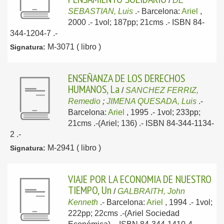
/
DE
SEBASTIAN, Luis
.-
Barcelona:
Ariel
,
2000
.- 1vol; 187pp; 21cms .- ISBN 84-
344-1204-7 .-
M-3071 ( libro )
Signatura:
ENSEÑANZA DE LOS DERECHOS
HUMANOS, La
/
SANCHEZ FERRIZ,
Remedio
;
JIMENA QUESADA, Luis
.-
Barcelona:
Ariel
, 1995
.- 1vol; 233pp;
21cms .-(Ariel; 136) .- ISBN 84-344-1134-
2 .-
M-2941 ( libro )
Signatura:
VIAJE POR LA ECONOMIA DE NUESTRO
TIEMPO, Un
/
GALBRAITH, John
Kenneth
.-
Barcelona:
Ariel
, 1994
.- 1vol;
222pp; 22cms .-(Ariel Sociedad