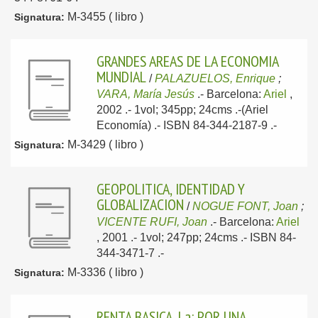
M-3455 ( libro )
Signatura:
GRANDES AREAS DE LA ECONOMIA
MUNDIAL
/
PALAZUELOS, Enrique
;
VARA, María Jesús
.-
Barcelona:
Ariel
,
2002
.- 1vol; 345pp; 24cms .-(Ariel
Economía) .- ISBN 84-344-2187-9 .-
M-3429 ( libro )
Signatura:
GEOPOLITICA, IDENTIDAD Y
GLOBALIZACION
/
NOGUE FONT, Joan
;
VICENTE RUFI, Joan
.-
Barcelona:
Ariel
, 2001
.- 1vol; 247pp; 24cms .- ISBN 84-
344-3471-7 .-
M-3336 ( libro )
Signatura:
RENTA BASICA, La: POR UNA