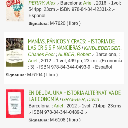
PERRY, Alex
.-
Barcelona:
Ariel
, 2016
.- 1vol;
544pp; 23cm .- ISBN 978-84-34-42331-2 .-
Español
M-7620 ( libro )
Signatura:
MANÍAS, PÁNICOS Y CRACS: HISTORIA DE
LAS CRISIS FINANCIERAS
/
KINDLEBERGER,
Charles Poor
;
ALIBER, Robert
.-
Barcelona, :
Ariel
, 2012
.- 1 vol; 499 pp; 23 cm .-(Economía
; 3) .- ISBN 978-84-344-0493-9 .-
Español
M-6104 ( libro )
Signatura:
EN DEUDA: UNA HISTORIA ALTERNATIVA DE
LA ECONOMÍA
/
GRAEBER, David
.-
Barcelona, :
Ariel
, 2012
.- 1vol; 714pp; 23cms
.- ISBN 978-84-344-0489-2 .-
M-6108 ( libro )
Signatura: