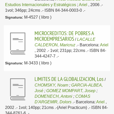
Estudios Internacionales y Estratégicos
;
Ariel
, 2006
.-
1vol; 346pp; 24cms .- ISBN 84-344-0003-0 .-
M-4527 ( libro )
Signatura:
MICROCREDITOS: DE POBRES A
MICROEMPRESARIOS
/
LACALLE
CALDERON, Maricruz
.-
Barcelona:
Ariel
, 2002
.- 1vol; 231pp; 22cms .- ISBN 84-
344-4247-7 .-
M-3433 ( libro )
Signatura:
LIMITES DE LA GLOBALIZACION, Los
/
CHOMSKY, Noam
;
GARCIA-ALBEA,
José
;
GOMEZ MOMPART, Josep
;
DOMENECH, Antoni
;
COMAS
D'ARGEMIR, Dolors
.-
Barcelona:
Ariel
,
2002
.- 1vol; 140pp; 21cms .-(Ariel Practicum) .- ISBN 84-
344-8761-6 .-