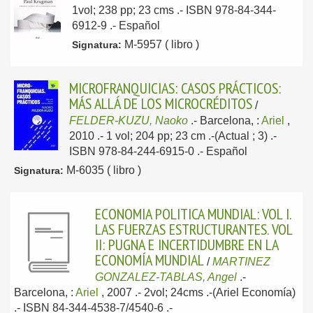
1vol; 238 pp; 23 cms .- ISBN 978-84-344-
6912-9 .-
Español
M-5957 ( libro )
Signatura:
MICROFRANQUICIAS: CASOS PRÁCTICOS:
MÁS ALLÁ DE LOS MICROCRÉDITOS
/
FELDER-KUZU, Naoko
.-
Barcelona, :
Ariel
,
2010
.- 1 vol; 204 pp; 23 cm .-(Actual ; 3) .-
ISBN 978-84-244-6915-0 .-
Español
M-6035 ( libro )
Signatura:
ECONOMIA POLITICA MUNDIAL: VOL I.
LAS FUERZAS ESTRUCTURANTES. VOL
II: PUGNA E INCERTIDUMBRE EN LA
ECONOMÍA MUNDIAL
/
MARTINEZ
GONZALEZ-TABLAS, Angel
.-
Barcelona, :
Ariel
, 2007
.- 2vol; 24cms .-(Ariel Economía)
.- ISBN 84-344-4538-7/4540-6 .-