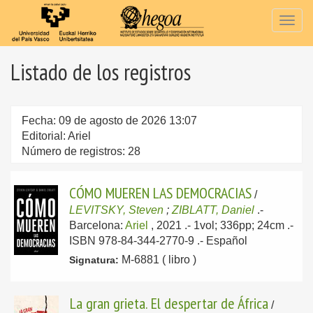
Togg
navig
Listado de los registros
Fecha: 09 de agosto de 2026 13:07
Editorial: Ariel
Número de registros: 28
CÓMO MUEREN LAS DEMOCRACIAS
/
LEVITSKY, Steven
;
ZIBLATT, Daniel
.-
Barcelona:
Ariel
, 2021
.- 1vol; 336pp; 24cm .-
ISBN 978-84-344-2770-9 .-
Español
M-6881 ( libro )
Signatura:
La gran grieta. El despertar de África
/