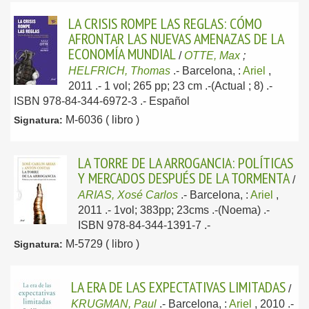
LA CRISIS ROMPE LAS REGLAS: CÓMO
AFRONTAR LAS NUEVAS AMENAZAS DE LA
ECONOMÍA MUNDIAL
/
OTTE, Max
;
HELFRICH, Thomas
.-
Barcelona, :
Ariel
,
2011
.- 1 vol; 265 pp; 23 cm .-(Actual ; 8) .-
ISBN 978-84-344-6972-3 .-
Español
M-6036 ( libro )
Signatura:
LA TORRE DE LA ARROGANCIA: POLÍTICAS
Y MERCADOS DESPUÉS DE LA TORMENTA
/
ARIAS, Xosé Carlos
.-
Barcelona, :
Ariel
,
2011
.- 1vol; 383pp; 23cms .-(Noema) .-
ISBN 978-84-344-1391-7 .-
M-5729 ( libro )
Signatura:
LA ERA DE LAS EXPECTATIVAS LIMITADAS
/
KRUGMAN, Paul
.-
Barcelona, :
Ariel
, 2010
.-