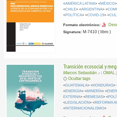
<
AMÉRICA LATINA
> <
MÉXICO
>
<
CHILE
> <
ARGENTINA
> <
COM
<
POLÍTICA
> <
COVID-19
> <
CUL
Des
Formato electrónico:
M-7410 ( libro )
Signatura:
Transición ecosocial y me
Marcos Sebastián
.-
:
OMAL
Ocultar tags
<
GUATEMALA
> <
HONDURAS
> 
<
ENERGÍA
> <
MINERÍA
> <
ENER
EXTERNA
> <
REMESAS
> <
POLÍ
<
LEGISLACIÓN
> <
REFORMA A
<
INTERNACIONALISMO
>