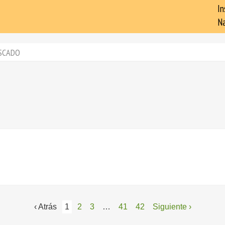
In
Na
SCADO
‹ Atrás
1
2
3
…
41
42
Siguiente ›