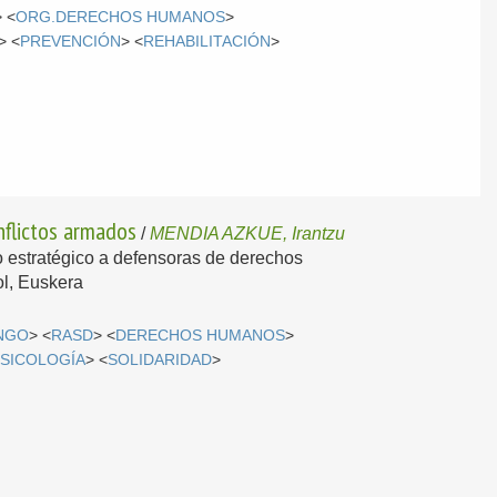
> <
ORG.DERECHOS HUMANOS
>
> <
PREVENCIÓN
> <
REHABILITACIÓN
>
nflictos armados
/
MENDIA AZKUE, Irantzu
o estratégico a defensoras de derechos
l, Euskera
NGO
> <
RASD
> <
DERECHOS HUMANOS
>
SICOLOGÍA
> <
SOLIDARIDAD
>