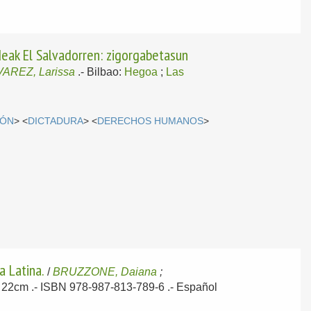
deak El Salvadorren: zigorgabetasun
AREZ, Larissa
.-
Bilbao:
Hegoa
;
Las
IÓN
> <
DICTADURA
> <
DERECHOS HUMANOS
>
a Latina.
/
BRUZZONE, Daiana
;
p; 22cm .- ISBN 978-987-813-789-6 .-
Español