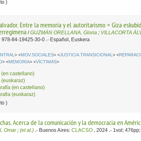
o )
vador. Entre la memoria y el autoritarismo = Giza eskubi
 erregimena
/
GUZMÁN ORELLANA, Gloria
;
VILLACORTA ÁLV
N 978-84-19425-30-0 .-
Español, Euskera
ENTRAL
> <
MOV.SOCIALES
> <
JUSTICIA TRANSICIONAL
> <
REPARAC
O
> <
MEMORIA
> <
VÍCTIMAS
>
(en castellano)
(euskaraz)
grafía (en castellano)
grafia (euskaraz)
o )
has. Acerca de la comunicación y la democracia en Améric
, Omar
;
(et al.)
.-
Buenos Aires:
CLACSO
, 2024
.- 1vol; 476p