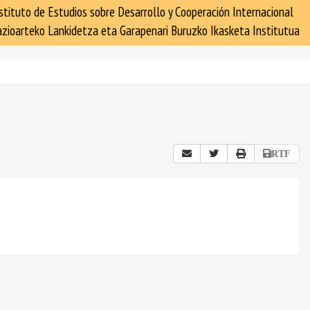
stituto de Estudios sobre Desarrollo y Cooperación Internacional
zioarteko Lankidetza eta Garapenari Buruzko Ikasketa Institutua
RTF