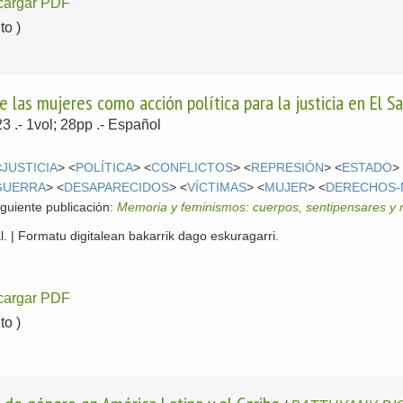
cargar PDF
o )
e las mujeres como acción política para la justicia en El S
23
.- 1vol; 28pp .-
Español
<
JUSTICIA
> <
POLÍTICA
> <
CONFLICTOS
> <
REPRESIÓN
> <
ESTADO
>
GUERRA
> <
DESAPARECIDOS
> <
VÍCTIMAS
> <
MUJER
> <
DERECHOS-
iguiente publicación:
Memoria y feminismos: cuerpos, sentipensares y r
l. | Formatu digitalean bakarrik dago eskuragarri.
cargar PDF
o )