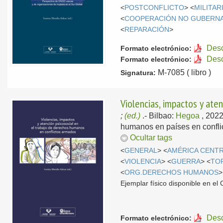
<
POSTCONFLICTO
> <
MILITA
<
COOPERACIÓN NO GUBERN
<
REPARACIÓN
>
Des
Formato electrónico:
Des
Formato electrónico:
M-7085 ( libro )
Signatura:
Violencias, impactos y ate
;
(ed.)
.-
Bilbao:
Hegoa
, 202
humanos en países en conflic
Ocultar tags
<
GENERAL
> <
AMÉRICA CENT
<
VIOLENCIA
> <
GUERRA
> <
TO
<
ORG.DERECHOS HUMANOS
>
Ejemplar físico disponible en e
Des
Formato electrónico: