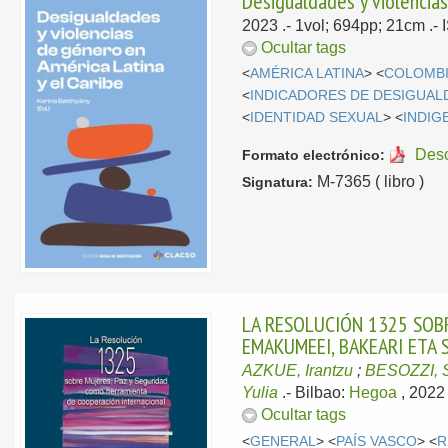
Desigualdades y violencias
2023
.- 1vol; 694pp; 21cm .
Ocultar tags
<
AMÉRICA LATINA
> <
COLOMB
<
INDICADORES DE DESIGUAL
<
IDENTIDAD SEXUAL
> <
INDIG
Des
Formato electrónico:
M-7365 ( libro )
Signatura:
LA RESOLUCIÓN 1325 SOB
EMAKUMEEI, BAKEARI ETA
AZKUE, Irantzu
;
BESOZZI, 
Yulia
.-
Bilbao:
Hegoa
, 202
Ocultar tags
<
GENERAL
> <
PAÍS VASCO
> <
R