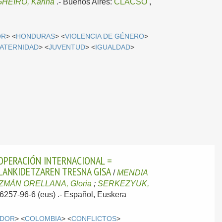
HEIRO, Karina
.-
Buenos Aires:
CLACSO
,
OR
> <
HONDURAS
> <
VIOLENCIA DE GÉNERO
>
ATERNIDAD
> <
JUVENTUD
> <
IGUALDAD
>
OPERACIÓN INTERNACIONAL =
LANKIDETZAREN TRESNA GISA
/
MENDIA
ZMÁN ORELLANA, Gloria
;
SERKEZYUK,
6257-96-6 (eus) .-
Español, Euskera
ADOR
> <
COLOMBIA
> <
CONFLICTOS
>