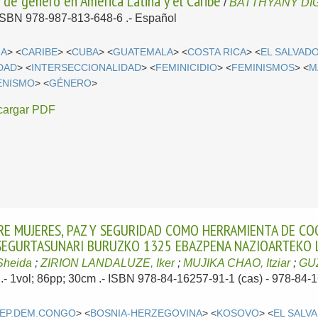
 de género en América Latina y el Caribe
/
BATTHYANY DIG
- ISBN 978-987-813-648-6 .-
Español
IA
> <
CARIBE
> <
CUBA
> <
GUATEMALA
> <
COSTA RICA
> <
EL SALVAD
DAD
> <
INTERSECCIONALIDAD
> <
FEMINICIDIO
> <
FEMINISMOS
> <
M
ENISMO
> <
GÉNERO
>
cargar PDF
RE MUJERES, PAZ Y SEGURIDAD COMO HERRAMIENTA DE CO
 SEGURTASUNARI BURUZKO 1325 EBAZPENA NAZIOARTEKO 
Sheida
;
ZIRION LANDALUZE, Iker
;
MUJIKA CHAO, Itziar
;
GU
2
.- 1vol; 86pp; 30cm .- ISBN 978-84-16257-91-1 (cas) - 978-84-1
EP.DEM.CONGO
> <
BOSNIA-HERZEGOVINA
> <
KOSOVO
> <
EL SALV