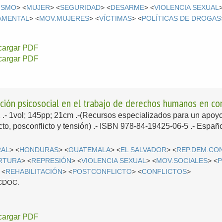
RISMO
> <
MUJER
> <
SEGURIDAD
> <
DESARME
> <
VIOLENCIA SEXUAL
AMENTAL
> <
MOV.MUJERES
> <
VÍCTIMAS
> <
POLÍTICAS DE DROGAS
cargar PDF
cargar PDF
nción psicosocial en el trabajo de derechos humanos en co
2
.- 1vol; 145pp; 21cm .-(Recursos especializados para un apoy
to, posconflicto y tensión) .- ISBN 978-84-19425-06-5 .-
Españo
RAL
> <
HONDURAS
> <
GUATEMALA
> <
EL SALVADOR
> <
REP.DEM.CO
RTURA
> <
REPRESIÓN
> <
VIOLENCIA SEXUAL
> <
MOV.SOCIALES
> <
P
 <
REHABILITACIÓN
> <
POSTCONFLICTO
> <
CONFLICTOS
>
l CDOC.
cargar PDF