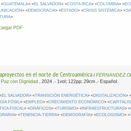
 <
GUATEMALA
> <
EL SALVADOR
> <
COSTA RICA
> <
COLOMBIA
> <
EC
UNICACIÓN
> <
DEMOCRACIA
> <
ESTADO
> <
CRISIS SISTÉMICA
> <
SA
TURA
>
cargar PDF
gaproyectos en el norte de Centroamérica
/
FERNANDEZ OR
;
Paz con Dignidad
, 2024
.- 1vol; 122pp; 29cm .-
Español
<
EL SALVADOR
> <
TRANSICIÓN ENERGÉTICA
> <
DIGITALIZACIÓN
> 
GÍA FÓSIL
> <
EMPLEO
> <
CRECIMIENTO ECONÓMICO
> <
CAPITALI
TICA FISCAL
> <
GRÁFICOS
> <
TURISMO
> <
INFRAESTRUCTURAS
> <
GRARIA
> <
TENENCIA-TIERRA
> <
DEMOGRAFÍA
> <
ECOLOGISMO
> <