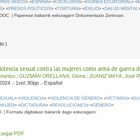
<
PAÍS VASCO
> <
ESPAÑA
> <
CATALUNYA
> <
GUINEA ECUATORIAL
> <
S
> <
PRESOS POLÍTICOS
> <
TORTURA
> <
EXILIO
> <
SALUD MENTAL
 CDOC. | Paperean bakarrik eskuragarri Dokumentazio Zentroan.
o )
violencia sexual contra las mujeres como arma de guerra d
rantzu
;
GUZMÁN ORELLANA, Gloria
;
JUANIZ MAYA, José 
 2024
.- 1vol; 80pp .-
Español
SEXUAL
> <
VIOLENCIA
> <
VIOLENCIA DE GÉNERO
> <
VÍCTIMAS
> <
GU
MUJER
> <
DICTADURA
> <
REVOLUCIONES
> <
GÉNERO
>
l. | Formatu digitalean bakarrik dago eskuragarri.
cargar PDF