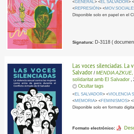
<
GENERAL
> <
EL SALVADOR
> 
<
REPRESIÓN
> <
MOV.SOCIALE
Disponible solo en papel en el
D-3118 ( document
Signatura:
Las voces silenciadas. La 
Salvador
/
MENDIA AZKUE, I
solidaritat amb El Salvador
,
Ocultar tags
<
EL SALVADOR
> <
VIOLENCIA 
<
MEMORIA
> <
FEMINISMOS
> <
Disponible solo en formato digita
Des
Formato electrónico: