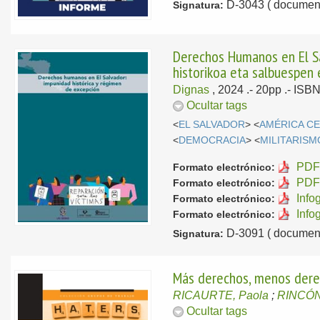
D-3043 ( document
Signatura:
Derechos Humanos en El Sal
historikoa eta salbuespen
Dignas
, 2024
.- 20pp .- ISB
Ocultar tags
<
EL SALVADOR
> <
AMÉRICA C
<
DEMOCRACIA
> <
MILITARISM
PDF 
Formato electrónico:
PDF 
Formato electrónico:
Info
Formato electrónico:
Info
Formato electrónico:
D-3091 ( document
Signatura:
Más derechos, menos derec
RICAURTE, Paola
;
RINCÓN
Ocultar tags