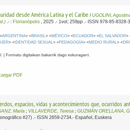
uridad desde América Latina y el Caribe
/
UGOLINI, Agustin
al.)
.-
:
Florianópolis
, 2025
.- 1vol; 259pp .- ISSN 978-85-8328-
 <
ARGENTINA
> <
BRASIL
> <
MÉXICO
> <
ECUADOR
> <
EL SALVADOR
> 
UJER
> <
IDENTIDAD SEXUAL
> <
PEDAGOGÍA
> <
MEDIO RURAL
> <
DR
l. | Formatu digitalean bakarrik dago eskuragarri.
cargar PDF
erdos, espacios, vidas y acontecimientos que, ocurridos an
SANZ, María
;
VILLAVERDE, Teresa
;
GUZMÁN ORELLANA, Gl
(Monográfico #27) .- ISSN 2659-2734.-
Español, Euskera