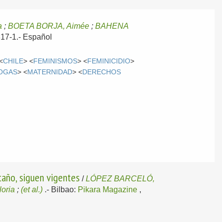
a
;
BOETA BORJA, Aimée
;
BAHENA
317-1.-
Español
<
CHILE
> <
FEMINISMOS
> <
FEMINICIDIO
>
OGAS
> <
MATERNIDAD
> <
DERECHOS
taño, siguen vigentes
/
LÓPEZ BARCELÓ,
oria
;
(et al.)
.-
Bilbao:
Pikara Magazine
,